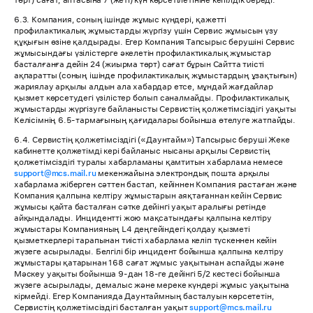
төрт) сағат, аптасына 7 (жеті) күн көрсетілетініне кепілдік береді.
6.3. Компания, соның ішінде жұмыс күндері, қажетті
профилактикалық жұмыстарды жүргізу үшін Сервис жұмысын үзу
құқығын өзіне қалдырады. Егер Компания Тапсырыс берушіні Сервис
жұмысындағы үзілістерге әкелетін профилактикалық жұмыстар
басталғанға дейін 24 (жиырма төрт) сағат бұрын Сайтта тиісті
ақпаратты (соның ішінде профилактикалық жұмыстардың ұзақтығын)
жариялау арқылы алдын ала хабардар етсе, мұндай жағдайлар
қызмет көрсетудегі үзілістер болып саналмайды. Профилактикалық
жұмыстарды жүргізуге байланысты Сервистің қолжетімсіздігі уақыты
Келісімнің 6.5-тармағының қағидалары бойынша өтелуге жатпайды.
6.4. Сервистің қолжетімсіздігі («Даунтайм») Тапсырыс беруші Жеке
кабинетте қолжетімді кері байланыс нысаны арқылы Сервистің
қолжетімсіздігі туралы хабарламаны қамтитын хабарлама немесе
support@mcs.mail.ru
мекенжайына электрондық пошта арқылы
хабарлама жіберген сәттен бастап, кейіннен Компания растаған және
Компания қалпына келтіру жұмыстарын аяқтағаннан кейін Сервис
жұмысы қайта басталған сәтке дейінгі уақыт аралығы ретінде
айқындалады. Инцидентті жою мақсатындағы қалпына келтіру
жұмыстары Компанияның L4 деңгейіндегі қолдау қызметі
қызметкерлері тарапынан тиісті хабарлама келіп түскеннен кейін
жүзеге асырылады. Белгілі бір инцидент бойынша қалпына келтіру
жұмыстары қатарынан 168 сағат жұмыс уақытынан аспайды және
Мәскеу уақыты бойынша 9-дан 18-ге дейінгі 5/2 кестесі бойынша
жүзеге асырылады, демалыс және мереке күндері жұмыс уақытына
кірмейді. Егер Компанияда Даунтаймның басталуын көрсететін,
Сервистің қолжетімсіздігі басталған уақыт
support@mcs.mail.ru