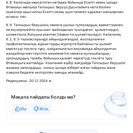
6.8. Келісімде көрсетілген негіздер бойынша Есепті кезең ішінде
Өтемақы мөлшері Тапсырыс беруші Даунтаймға негіз болған
оқиғалар орын алған Есепті кезең үшін төлеген қаражат мөлшерінен
аспауы тиіс.
6.9. Тапсырыс берушінің немесе үшінші тұлғалардың әрекеттерінен
не еңсерілмейтін күш мән-жайларынан туындаған, қызметтердің
қолжетімсіз болуына әкелген Сервистің қолжетімсіздігі; Келісімнің
6.2, 6.3-тармақтарында айқындалғандай, жоспарланған
профилактикалық жұмыстарды жүргізуге байланысты қызмет
көрсетуді тоқтата тұру; қолданылатын заңнамада айқындалған
жағдайлар мен тәртіпте мемлекеттік немесе муниципалдық
органдардың талабы бойынша қызмет көрсетуді тоқтата тұру
Өтемақыға жатпайды. Компания ешбір жағдайда Тапсырыс берушіге
жанама залалдарды, соның ішінде жіберіп алған пайданы және
іскерлік беделге келтірілген зиянды өтемейді.
Редакциясы: 20.12.2024 ж.
Мақала пайдалы болды ма?
Иә
Жоқ