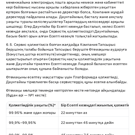
мекенжайына электрондық пошта арқылы немесе жеке кабинеттегі
кері байланыс нысаны арқылы хабарлама жіберілген уақыттан
ертерек болғанын растайтын өз деректері болса, Компания мұндай
деректерді пайдалана алады. Даунтаймның басталу және аяқталу
уақыты туралы келіспеушіліктер Тараптардың келіссөздері арқылы
шешіледі. Егер Даунтайм бір Есепті кезеңде басталып, келесі Есепті
кезеңде аяқталса, онда Сервистің қолжетімсіздігі Даунтаймның
басым бөлігі орын алған Есепті кезеңге толықтай жатқызылады.
6.5. Сервис қолжетімсіз болған жағдайда Компания Тапсырыс
берушінің талабы бойынша Тапсырыс берушіге Өтемақыны аударуға
(Бонустық шотқа есептеуге) міндеттенеді, оның мөлшері
қарастырылып отырған Сервистің нақты қолжетімділік уақытына
және Даунтайм тіркелген Есепті кезеңде Лицевой баланстан есептен
шығарылған оның құнына байланысты болады.
Өтемақыны есептеу мақсаттары үшін Платформада қолжетімді,
Даунтаймы тіркелмеген басқа сервистердің құны есепке алынбайды.
Өтемақы мөлшері төменде келтірілген кесте негізінде айқындалады
(бұдан әрі — №1 кесте):
Қолжетімділік уақыты (%)*
Бір Есепті кезеңдегі жиынтық қолжетімсіз
99.95% және одан жоғары
22 минуттан аз
99,9%–99,95%
22 минуттан 45 минутқа дейін