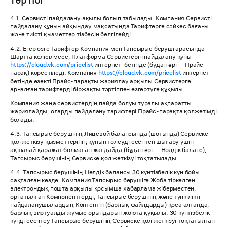
тәртібі
4.1. Сервисті пайдалану ақылы болып табылады. Компания Сервисті
пайдалану құнын айқындау мақсатында Тарифтерге сәйкес бағаны
және тиісті қызметтер тізбесін белгілейді.
4.2. Егер өзге Тарифтер Компания мен Тапсырыс беруші арасында
Шартта келісілмесе, Платформа Сервистерін пайдалану құны
https://cloud.vk.com/pricelist
интернет-бетінде (бұдан әрі — Прайс-
парақ) көрсетіледі. Компания
https://cloud.vk.com/pricelist
интернет-
бетінде өзекті Прайс-парақты жариялау арқылы Сервистерге
арналған тарифтерді біржақты тәртіппен өзгертуге құқылы.
Компания жаңа сервистердің пайда болуы туралы ақпаратты
жариялайды, оларды пайдалану тарифтері Прайс-парақта қолжетімді
болады.
4.3. Тапсырыс берушінің Лицевой балансында (шотында) Сервиске
қол жеткізу қызметтерінің құнын төлеуді есептен шығару үшін
ақшалай қаражат болмаған жағдайда (бұдан әрі — Нөлдік баланс),
Тапсырыс берушінің Сервиске қол жеткізуі тоқтатылады.
4.4. Тапсырыс берушінің Нөлдік балансы 30 күнтізбелік күн бойы
сақталған кезде, Компания Тапсырыс берушіге Жоба тіркелген
электрондық пошта арқылы қосымша хабарлама жіберместен,
орнатылған Компоненттерді, Тапсырыс берушінің және түпкілікті
пайдаланушылардың Контентін (барлық файлдарды) қоса алғанда,
барлық виртуалды жұмыс орындарын жоюға құқылы. 30 күнтізбелік
күнді есептеу Тапсырыс берушінің Сервиске қол жеткізуі тоқтатылған