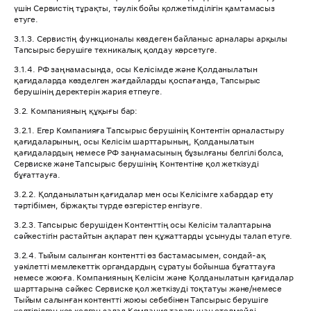
үшін Сервистің тұрақты, тәулік бойы қолжетімділігін қамтамасыз
етуге.
3.1.3. Сервистің функционалы көздеген байланыс арналары арқылы
Тапсырыс берушіге техникалық қолдау көрсетуге.
3.1.4. РФ заңнамасында, осы Келісімде және Қолданылатын
қағидаларда көзделген жағдайларды қоспағанда, Тапсырыс
берушінің деректерін жария етпеуге.
3.2. Компанияның құқығы бар:
3.2.1. Егер Компанияға Тапсырыс берушінің Контентін орналастыру
қағидаларының, осы Келісім шарттарының, Қолданылатын
қағидалардың немесе РФ заңнамасының бұзылғаны белгілі болса,
Сервиске және Тапсырыс берушінің Контентіне қол жеткізуді
бұғаттауға.
3.2.2. Қолданылатын қағидалар мен осы Келісімге хабардар ету
тәртібімен, біржақты түрде өзгерістер енгізуге.
3.2.3. Тапсырыс берушіден Контенттің осы Келісім талаптарына
сәйкестігін растайтын ақпарат пен құжаттарды ұсынуды талап етуге.
3.2.4. Тыйым салынған контентті өз бастамасымен, сондай-ақ
уәкілетті мемлекеттік органдардың сұратуы бойынша бұғаттауға
немесе жоюға. Компанияның Келісім және Қолданылатын қағидалар
шарттарына сәйкес Сервиске қол жеткізуді тоқтатуы және/немесе
Тыйым салынған контентті жоюы себебінен Тапсырыс берушіге