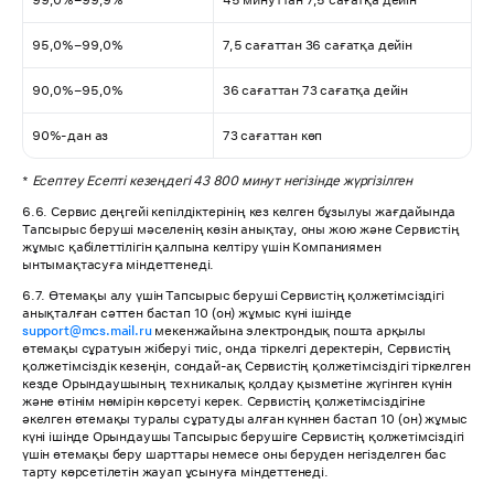
99,0%–99,9%
45 минуттан 7,5 сағатқа дейін
95,0%–99,0%
7,5 сағаттан 36 сағатқа дейін
90,0%–95,0%
36 сағаттан 73 сағатқа дейін
90%-дан аз
73 сағаттан көп
*
Есептеу Есепті кезеңдегі 43 800 минут негізінде жүргізілген
6.6. Сервис деңгейі кепілдіктерінің кез келген бұзылуы жағдайында
Тапсырыс беруші мәселенің көзін анықтау, оны жою және Сервистің
жұмыс қабілеттілігін қалпына келтіру үшін Компаниямен
ынтымақтасуға міндеттенеді.
6.7. Өтемақы алу үшін Тапсырыс беруші Сервистің қолжетімсіздігі
анықталған сәттен бастап 10 (он) жұмыс күні ішінде
support@mcs.mail.ru
мекенжайына электрондық пошта арқылы
өтемақы сұратуын жіберуі тиіс, онда тіркелгі деректерін, Сервистің
қолжетімсіздік кезеңін, сондай-ақ Сервистің қолжетімсіздігі тіркелген
кезде Орындаушының техникалық қолдау қызметіне жүгінген күнін
және өтінім нөмірін көрсетуі керек. Сервистің қолжетімсіздігіне
әкелген өтемақы туралы сұратуды алған күннен бастап 10 (он) жұмыс
күні ішінде Орындаушы Тапсырыс берушіге Сервистің қолжетімсіздігі
үшін өтемақы беру шарттары немесе оны беруден негізделген бас
тарту көрсетілетін жауап ұсынуға міндеттенеді.