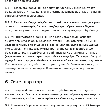
беделіне әсер етуі мүмкін.
5.5.2. Тапсырыс берушінің Сервисті пайдалануы және Контентті
орналастыруы РФ қолданыстағы заңнамасының шарттарын сақтай
отырып жүзеге асырылады.
5.5.3. Тапсырыс берушінің Сервисті, өзі орнатқан виртуалды жұмыс
орны Компоненттерін, Сервис шеңберіндегі Орнатылған БҚ-ны
пайдалануы үшінші тұлғалардың зияткерлік құқықтарын бұзбайды.
5.6. Үшінші тұлғалар (соның ішінде Тапсырыс беруші орнатқан
виртуалды жұмыс орны Компоненттерінің, Орнатылған БҚ құқық
иелері) Тапсырыс беруші мен оның Пайдаланушыларының үшінші
тұлғалардың зияткерлік құқықтарын және Келісім шеңберінде
берілген кепілдіктерді бұзуына байланысты Компанияға талаптар
(наразылықтар, талап арыздар) қойған жағдайда, Тапсырыс беруші
мұндай талаптарды өз бетінше және өз есебінен реттеуге, сондай-ақ
Компанияның осындай талаптарды алуына байланысты туындаған
залалдары мен шығыстарын Компанияға толық көлемде өтеуге
міндеттенеді.
6. Өзге шарттар
6.1. Тапсырыс берушінің Компанияның бейнелерін, мәтіндерін,
атауларын, эмблемалары мен символдарын пайдалану нысандары
Компанияның уәкілетті өкілдерімен жазбаша түрде келісілуге тиіс.
6.2. Компания Сервиске қол жеткізу қызметтері тәулігіне 24 (жиырма