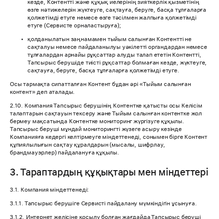
кезде, Контентті және құқық иелерінің зияткерлік қызметінің
өзге нәтижелерін жүктеуге, сақтауға, беруге, басқа тұлғаларға
қолжетімді етуге немесе өзге тәсілмен жалпыға қолжетімді
етуге (Сервисте орналастыруға);
қолданылатын заңнамамен тыйым салынған Контентті не
сақталуы немесе пайдаланылуы уәкілетті органдардан немесе
тұлғалардан арнайы рұқсаттар алуды талап ететін Контентті,
Тапсырыс берушіде тиісті рұқсаттар болмаған кезде, жүктеуге,
сақтауға, беруге, басқа тұлғаларға қолжетімді етуге.
Осы тармақта сипатталған Контент бұдан әрі «Тыйым салынған
контент» деп аталады.
2.10. Компания Тапсырыс берушінің Контентке қатысты осы Келісім
талаптарын сақтауын тексеру және Тыйым салынған контентке жол
бермеу мақсатында Контентке мониторинг жүргізуге құқылы.
Тапсырыс беруші мұндай мониторингті жүзеге асыру кезінде
Компанияға кедергі келтірмеуге міндеттенеді, сонымен бірге Контент
құпиялылығын сақтау құралдарын (мысалы, шифрлау,
брандмауэрлер) пайдалануға құқылы.
3. Тараптардың құқықтары мен міндеттері
3.1. Компания міндеттенеді:
3.1.1. Тапсырыс берушіге Сервисті пайдалану мүмкіндігін ұсынуға.
3.1.2. Интернет желісіне қосылу болған жағдайда Тапсырыс беруші