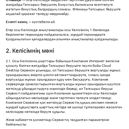
Өтемақы
— осы Келісімде көзделген тәртіппен Даунтайм болған
жағдайда Тапсырыс берушінің Бонустық балансына есептелуге
жататын бонустық балдардың сомасы. Өтемақы Тапсырыс берушіге
ақшалай қаражат төлеуді көздемейді.
Есепті кезең
— күнтізбелік ай.
Егер осы Келісімде анықтамалары осы Келісімнің 1-бөлімінде
берілмеген терминдер пайдаланылса, мұндай терминдерге
Қолданылатын қағидалардан алынған анықтамалар қолданылады.
2. Келісімнің мәні
2.1. Осы Келісімнің шарттары бойынша Компания Интернет желісіне
қосылу болған жағдайда Тапсырыс берушіге тәулік бойы Cloud
Desktop Сервисін ұсынады, ол Тапсырыс берушіге виртуалды жұмыс
орындарының өмірлік циклін автоматтандыруға, соның ішінде
виртуалды жұмыс орындарын құру мен басқаруға, Компания
серверінде орналастырылған виртуалды жұмыс орындарын қауіпсіз
жеткізуді ұйымдастыруға мүмкіндік береді, ал Тапсырыс беруші
Сервисті пайдаланғаны үшін Компания қызметтерін осы Келісімде
айқындалатын мөлшерде және тәртіппен төлеуге міндеттенеді.
Компания Сервиске қол жеткізуді Сервистің құқық иесімен немесе
мұндай құқықтарға шарттық негізде ие үшінші тұлғалармен жасалған
келісімдер негізінде беруге құқылы.
Жеке кабинетте қолжетімді Сервистің таңдалған параметріне
байланысты: