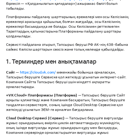
бірлесіп — «Қолданылатын қағидалар») ажырамас бөлігі болып
табылады.
Платформаны пайдалану шарттарының ережелері мен осы Келісімнің
ережелері арасында қайшылық болған жағдайда, осы Келісімнің
ережелері басымдыққа ие болады. Осы Келісіммен реттелмеген
Тараптардың қатынастарына Платформаны пайдалану шарттары
қолданылады.
Сервисті пайдалана отырып, Тапсырыс беруші РФ АК-нің 438-бабына
сәйкес Келісім шарттарын сөзсіз және толық көлемде қабылдайды.
1. Терминдер мен анықтамалар
Сайт
—
https://cloud.vk.com/
мекенжайы бойынша орналасқан,
Тапсырыс берушіге Сервиске қол жеткізуді ұсынатын интернет-сайт.
Компания Сайтта Тапсырыс беруші үшін міндетті ақпаратты
орналастырады.
«VK Cloud» Платформасы (Платформа)
— Тапсырыс берушіге Сайт
арқылы қолжетімді және Компания басқаратын, Тапсырыс берушіге
таңдалған сервистерге, соның ішінде Cloud Desktop Сервисіне қол
жеткізуді ұсынатын ЭЕМ-ге арналған бағдарлама.
Cloud Desktop Сервисі (Сервис)
— Тапсырыс берушіге виртуалды
жұмыс орындарының өмірлік циклін автоматтандыру мүмкіндігін,
оның ішінде виртуалды жұмыс орындарын құру мен басқаруды,
Компания серверінде орналастырылған виртуалды жұмыс