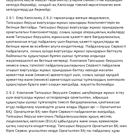
берушінің нақты мақсаттары мен күтулеріне сәйкестігіне ешқандай
кепілдік бермейді, сондай-ақ Келісімде тікелей көрсетілмеген өзге
кепілдіктерді де бермейді.
2.5.1. Егер Келісімнің 2.5.2-тармағында өзгеше көзделмесе,
Тапсырыс беруші виртуалды жұмыс орындары Компоненттерін өз
бетінше баптайды. Тапсырыс беруші виртуалды жұмыс орындарына
орнатылатын Компоненттерді, соның ішінде операциялық жүйелерді
және Тапсырыс берушінің жұмысына қажетті өзге бағдарламалық
қамтамасыз етуді пайдалану үшін барлық қажетті құқықтарды өз
бетінше және өз есебінен алуға міндеттенеді. Пайдаланушы Сервисті
пайдалануға, соның ішінде виртуалды жұмыс орындарын баптауға
байланысты құқықтарын бұзған үшінші тұлғалар алдында
жауапкершілікті өз бетінше көтереді. Компания Тапсырыс берушінің
немесе оның түпкілікті пайдаланушыларының Сервисті пайдалана
отырып виртуалды жұмыс орындарын баптау кезінде жасаған
әрекеттері және (немесе) әрекетсіздігі үшін, соның ішінде мұндай
әрекеттер және (немесе) әрекетсіздік үшінші тұлғалардың зияткерлік
құқықтарын бұзуға әкеп соққан жағдайда, жауапты болмайды.
2.5.2. Компания Тапсырыс берушіге Сервис шеңберінде жұмыс істеу
үшін виртуалды жұмыс үстелдерінде орнатылған, айрықша
құқықтары үшінші тұлғаларға тиесілі бағдарламалық қамтамасыз
етуді пайдалану мүмкіндігін ұсына алады (бұдан әрі — Орнатылған
БҚ). Орнатылған БҚ-мен бірге Сервисті пайдаланған жағдайда,
Тапсырыс беруші мен оның Пайдаланушылары құқық иесінің
лицензиялық келісімін (EULA) қабылдауға және оның ережелерін
қатаң сақтауға міндеттенеді. Тапсырыс берушіге Орнатылған БҚ-мен
бірге Сервис ұсынылған кезде Орнатылған БҚ-ны пайдалану құны