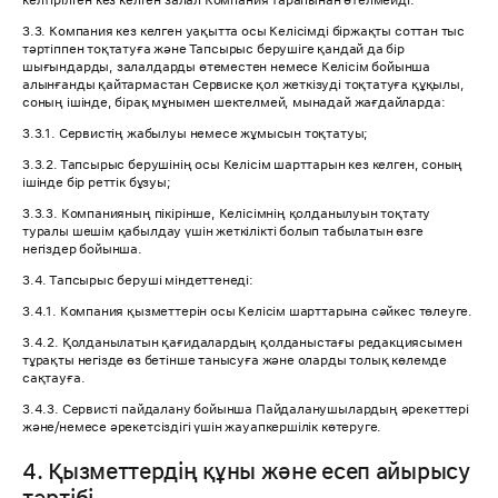
келтірілген кез келген залал Компания тарапынан өтелмейді.
3.3. Компания кез келген уақытта осы Келісімді біржақты соттан тыс
тәртіппен тоқтатуға және Тапсырыс берушіге қандай да бір
шығындарды, залалдарды өтеместен немесе Келісім бойынша
алынғанды қайтармастан Сервиске қол жеткізуді тоқтатуға құқылы,
соның ішінде, бірақ мұнымен шектелмей, мынадай жағдайларда:
3.3.1. Сервистің жабылуы немесе жұмысын тоқтатуы;
3.3.2. Тапсырыс берушінің осы Келісім шарттарын кез келген, соның
ішінде бір реттік бұзуы;
3.3.3. Компанияның пікірінше, Келісімнің қолданылуын тоқтату
туралы шешім қабылдау үшін жеткілікті болып табылатын өзге
негіздер бойынша.
3.4. Тапсырыс беруші міндеттенеді:
3.4.1. Компания қызметтерін осы Келісім шарттарына сәйкес төлеуге.
3.4.2. Қолданылатын қағидалардың қолданыстағы редакциясымен
тұрақты негізде өз бетінше танысуға және оларды толық көлемде
сақтауға.
3.4.3. Сервисті пайдалану бойынша Пайдаланушылардың әрекеттері
және/немесе әрекетсіздігі үшін жауапкершілік көтеруге.
4. Қызметтердің құны және есеп айырысу