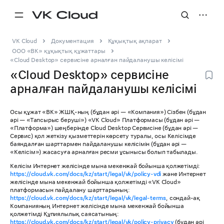
VK Cloud
Документация
Құқықтық ақпарат
ООО «ВК» құқықтық құжаттары
«Cloud Desktop» сервисіне арналған пайдаланушы келісімі
«Cloud Desktop» сервисіне
арналған пайдаланушы келісімі
Осы құжат «ВК» ЖШҚ-ның (бұдан әрі — «Компания») Сізбен (бұдан
әрі — «Тапсырыс беруші») «VK Cloud» Платформасы (бұдан әрі —
«Платформа») шеңберінде Cloud Desktop Сервисіне (бұдан әрі —
Сервис) қол жеткізу қызметтерін көрсету туралы, осы Келісімде
баяндалған шарттармен пайдаланушы келісімін (бұдан әрі —
«Келісім») жасасуға арналған ресми ұсынысы болып табылады.
Келісім Интернет желісінде мына мекенжай бойынша қолжетімді:
https://cloud.vk.com/docs/kz/start/legal/vk/policy-vdi
және Интернет
желісінде мына мекенжай бойынша қолжетімді «VK Cloud»
платформасын пайдалану шарттарының:
https://cloud.vk.com/docs/kz/start/legal/vk/legal-terms
, сондай-ақ
Компанияның Интернет желісінде мына мекенжай бойынша
қолжетімді Құпиялылық саясатының:
https://cloud.vk.com/docs/kz/start/legal/vk/policy-privacy
(бұдан әрі