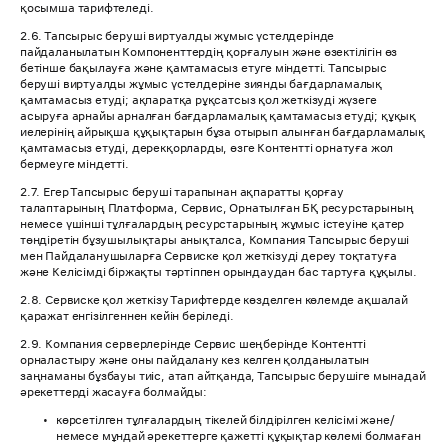
қосымша тарифтеледі.
2.6. Тапсырыс беруші виртуалды жұмыс үстелдерінде
пайдаланылатын Компоненттердің қорғалуын және өзектілігін өз
бетінше бақылауға және қамтамасыз етуге міндетті. Тапсырыс
беруші виртуалды жұмыс үстелдеріне зиянды бағдарламалық
қамтамасыз етуді; ақпаратқа рұқсатсыз қол жеткізуді жүзеге
асыруға арнайы арналған бағдарламалық қамтамасыз етуді; құқық
иелерінің айрықша құқықтарын бұза отырып алынған бағдарламалық
қамтамасыз етуді, дерекқорларды, өзге Контентті орнатуға жол
бермеуге міндетті.
2.7. Егер Тапсырыс беруші тарапынан ақпаратты қорғау
талаптарының Платформа, Сервис, Орнатылған БҚ ресурстарының
немесе үшінші тұлғалардың ресурстарының жұмыс істеуіне қатер
төндіретін бұзушылықтары анықталса, Компания Тапсырыс беруші
мен Пайдаланушыларға Сервиске қол жеткізуді дереу тоқтатуға
және Келісімді біржақты тәртіппен орындаудан бас тартуға құқылы.
2.8. Сервиске қол жеткізу Тарифтерде көзделген көлемде ақшалай
қаражат енгізілгеннен кейін беріледі.
2.9. Компания серверлерінде Сервис шеңберінде Контентті
орналастыру және оны пайдалану кез келген қолданылатын
заңнаманы бұзбауы тиіс, атап айтқанда, Тапсырыс берушіге мынадай
әрекеттерді жасауға болмайды:
көрсетілген тұлғалардың тікелей білдірілген келісімі және/
немесе мұндай әрекеттерге қажетті құқықтар көлемі болмаған