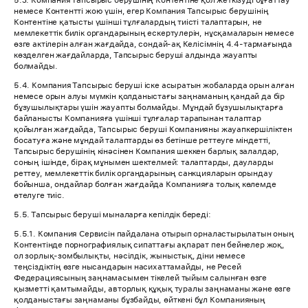
5.3. Компания Тапсырыс берушінің Контентіне қол жеткізуді бұғаттау
немесе Контентті жою үшін, егер Компания Тапсырыс берушінің
Контентіне қатысты үшінші тұлғалардың тиісті талаптарын, не
мемлекеттік билік органдарының ескертулерін, нұсқамаларын немесе
өзге актілерін алған жағдайда, сондай-ақ Келісімнің 4.4-тармағында
көзделген жағдайларда, Тапсырыс беруші алдында жауапты
болмайды.
5.4. Компания Тапсырыс беруші іске асыратын жобаларда орын алған
немесе орын алуы мүмкін қолданыстағы заңнаманың қандай да бір
бұзушылықтары үшін жауапты болмайды. Мұндай бұзушылықтарға
байланысты Компанияға үшінші тұлғалар тарапынан талаптар
қойылған жағдайда, Тапсырыс беруші Компанияны жауапкершіліктен
босатуға және мұндай талаптарды өз бетінше реттеуге міндетті,
Тапсырыс берушінің кінәсінен Компания шеккен барлық залалдар,
соның ішінде, бірақ мұнымен шектелмей: талаптарды, дауларды
реттеу, мемлекеттік билік органдарының санкцияларын орындау
бойынша, ондайлар болған жағдайда Компанияға толық көлемде
өтелуге тиіс.
5.5. Тапсырыс беруші мыналарға кепілдік береді:
5.5.1. Компания Сервисін пайдалана отырып орналастырылатын оның
Контентінде порнографиялық сипаттағы ақпарат пен бейнелер жоқ,
ол зорлық-зомбылықты, нәсілдік, жыныстық, діни немесе
теңсіздіктің өзге нысандарын насихаттамайды, не Ресей
Федерациясының заңнамасымен тікелей тыйым салынған өзге
қызметті қамтымайды, авторлық құқық туралы заңнаманы және өзге
қолданыстағы заңнаманы бұзбайды, өйткені бұл Компанияның