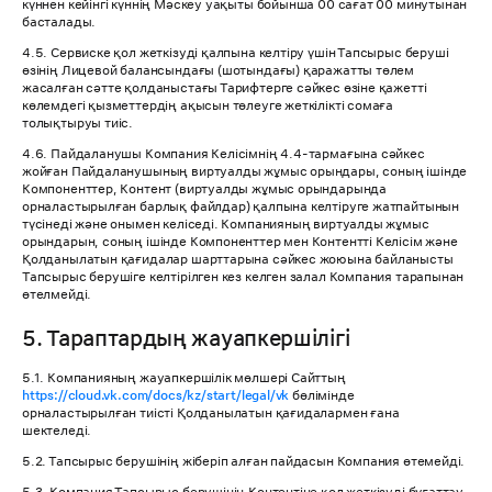
күннен кейінгі күннің Мәскеу уақыты бойынша 00 сағат 00 минутынан
басталады.
4.5. Сервиске қол жеткізуді қалпына келтіру үшін Тапсырыс беруші
өзінің Лицевой балансындағы (шотындағы) қаражатты төлем
жасалған сәтте қолданыстағы Тарифтерге сәйкес өзіне қажетті
көлемдегі қызметтердің ақысын төлеуге жеткілікті сомаға
толықтыруы тиіс.
4.6. Пайдаланушы Компания Келісімнің 4.4-тармағына сәйкес
жойған Пайдаланушының виртуалды жұмыс орындары, соның ішінде
Компоненттер, Контент (виртуалды жұмыс орындарында
орналастырылған барлық файлдар) қалпына келтіруге жатпайтынын
түсінеді және онымен келіседі. Компанияның виртуалды жұмыс
орындарын, соның ішінде Компоненттер мен Контентті Келісім және
Қолданылатын қағидалар шарттарына сәйкес жоюына байланысты
Тапсырыс берушіге келтірілген кез келген залал Компания тарапынан
өтелмейді.
5. Тараптардың жауапкершілігі
5.1. Компанияның жауапкершілік мөлшері Сайттың
https://cloud.vk.com/docs/kz/start/legal/vk
бөлімінде
орналастырылған тиісті Қолданылатын қағидалармен ғана
шектеледі.
5.2. Тапсырыс берушінің жіберіп алған пайдасын Компания өтемейді.