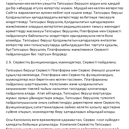
тарапынан кез келген уақытта Тапсырыс берушіні алдын ала қандай
да бір хабардар етусіз өзгертілуі мүмкін. Мұндай кез келген өзгерістер
Сайтта жарияланған күннен кейінгі күні күшіне енеді. Тапсырыс беруші
Қолданылатын қағидалардағы өзгерістерді өз бетінше тексеруге
міндеттенеді. Тапсырыс берушінің Қолданылатын қағидалармен
және/немесе олардың өзгертілген редакциясымен танысу жөніндегі
әрекеттерді жасамауы Тапсырыс берушінің Платформа мен Сервисті
пайдалануға байланысты міндеттерін орындамауына негіз бола
алмайды. Тапсырыс беруші Қолданылатын қағидаларға енгізілген
өзгерістер мен толықтыруларды қабылдаудан бас тартуға құқылы,
бұл Тапсырыс берушінің Платформаны және/немесе Сервисті
пайдаланудан бас тартуын білдіреді.
2.5. Сервистің функционалдық мүмкіндіктері, Сервисті пайдалану:
Тапсырыс беруші Сервисті Платформа мен Сервис Әкімшісі ұсынған
құқықтар көлемінде, Платформа мен Сервистің функционалдық
мүмкіндіктері жол беретін кез келген тәсілмен, Платформаны
пайдалану шарттарымен, Келісіммен және қолданылатын
заңнамамен тікелей тыйым салынған тәсілдерді қоспағанда
пайдалана алады. Атап айтқанда, Тапсырыс беруші виртуалды
жұмыс орнын ұйымдастыра алады, Тапсырыс берушінің түпкілікті
пайдаланушысына оның сәйкестендіру деректеріне және Сервистің
функционалдық сипаттамаларына сәйкес келетін қосылу әдістеріне
сүйене отырып, мүмкіндіктер беру қағидаларын айқындай алады.
Осы Келісімнің өзге ережелеріне қарамастан, Сервис «сол күйінде»
қағидаты бойынша ұсынылады: Компания Сервистің Тапсырыс