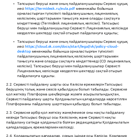
Тапсырыс беруші және оның пайдаланушылары Сервис құқық
иесі
https://termidesk.ru/eula.pdf
мекенжайы бойынша
орналастырған түпкілікті пайдаланушының лицензиялық
келісімінің шарттарымен танысуға және оларды сақтауға
міндеттенеді (Termidesk лицензиялық келісімі). Тапсырыс
беруші мен пайдаланушылар Сервисті Лицензиялық келісімде
көзделген шектерді сақтай отырып пайдалануға құқылы;
Тапсырыс беруші және оның пайдаланушылары Сервис құқық
иесі
https://cloud.vk.com/docs/start/legal/vk/policy-cloud-
desktop
мекенжайы бойынша орналастырған түпкілікті
пайдаланушының лицензиялық келісімінің шарттарымен
танысуға және оларды сақтауға міндеттенеді (CD лицензиялық
келісімі). Тапсырыс беруші мен пайдаланушылар Сервисті
Лицензиялық келісімде көзделген шектерді сақтай отырып
пайдалануға құқылы.
2.2. Сервисті пайдалану шарты осы Келісім ережелерін Тапсырыс
берушінің толық және сөзсіз қабылдауы болып табылады. Сервиске
қол жеткізу Платформа шеңберінде жүзеге асырылатындықтан,
Сервисті пайдалану шарты Қолданылатын қағидаларда көрсетілген
Платформаны пайдалану шарттарын қабылдау болып табылады.
2.3. Сервиске әрбір қол жеткізу және/немесе оны нақты пайдалану
кезінде Тапсырыс беруші осы Келісімнің және Сервисті нақты
пайдалану сәтінде қолданыста болған редакциядағы Қолданылатын
қағидалардың ережелерімен келіседі.
2.4. Қолданылатын қағидалар, соның ішінде осы Келісім, Компания