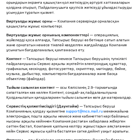
орындарын экранға қашықтан қол жеткізудің әртүрлі хаттамаларын
қолдана отырып, Пайдаланушыға қауіпсіз жеткізуді ұйымдастыруды
ұсынудан тұратын қызмет.
Виртуалды жұмыс орны
— Компания серверінде орналасқан
қашықтағы жұмыс компьютері.
Виртуалды жұмыс орнының компоненттері
— операциялық
жүйелерді қоса алғанда, Тапсырыс беруші өз бетінше сатып алатын
және орнататын немесе тікелей көзделген жағдайларда Компания
ұсынатын бағдарламалық қамтамасыз ету.
Контент
— Тапсырыс беруші немесе Тапсырыс берушінің түпкілікті
пайдаланушысы Сервис арқылы жүктейтін электрондық құжаттар,
графикалық кескіндер, фотосуреттер, скрипттер, мәтіндер, бейне,
музыка, дыбыстар, компьютерлік бағдарламалар және басқа
объектілер (файлдар).
Тыйым салынған контент
— осы Келісімнің 2.9-тармағында
сипатталған кез келген Контент, сондай-ақ пайдаланылуына
Қолданылатын қағидалармен тыйым салынған өзге де материалдар.
Сервистің қолжетімсіздігі (Даунтайм)
— Тапсырыс беруші
Компанияның қолдау қызметіне
support@mcs.mail.ru
мекенжайына
электрондық пошта арқылы немесе жеке кабинеттегі кері байланыс
нысаны арқылы кейіннен Компания растаған хабарлама жіберген
сәттен бастап, Компания қалпына келтіру жұмыстарын аяқтағаннан
кейін Сервис жұмысы қайта басталған сәтке дейінгі уақыт аралығы.