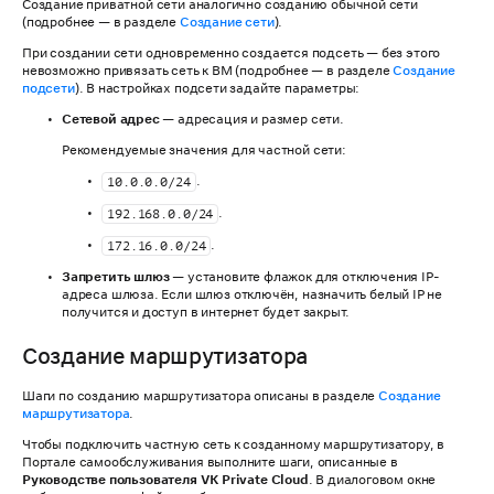
Создание приватной сети аналогично созданию обычной сети
(подробнее — в разделе
Создание сети
).
При создании сети одновременно создается подсеть — без этого
невозможно привязать сеть к ВМ (подробнее — в разделе
Создание
подсети
). В настройках подсети задайте параметры:
Сетевой адрес
— адресация и размер сети.
Рекомендуемые значения для частной сети:
.
10.0.0.0/24
.
192.168.0.0/24
.
172.16.0.0/24
Запретить шлюз
— установите флажок для отключения IP-
адреса шлюза. Если шлюз отключён, назначить белый IP не
получится и доступ в интернет будет закрыт.
Создание маршрутизатора
Шаги по созданию маршрутизатора описаны в разделе
Создание
маршрутизатора
.
Чтобы подключить частную сеть к созданному маршрутизатору, в
Портале самообслуживания выполните шаги, описанные в
Руководстве пользователя VK Private Cloud
. В диалоговом окне