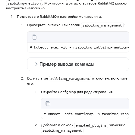
. Мониторинг других кластеров RabbitMQ можно
rabbitmq-neutron
настроить аналогично.
Подготовьте RabbitMQ к настройке мониторинга:
Проверьте, включен ли плагин
:
rabbitmq_management
# kubectl exec -it -n rabbitmq rabbitmq-neutron-0 
Пример вывода команды
Если плагин
отключен, включите
rabbitmq_management
его:
Откройте ConfigMap для редактирования:
# kubectl edit configmap -n rabbitmq rabbitm
Добавьте в список
значение
enabled_plugins
:
rabbitmq_management