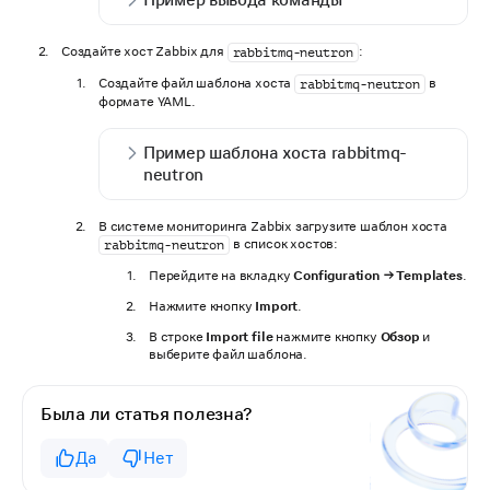
Создайте хост Zabbix для
:
rabbitmq-neutron
Создайте файл шаблона хоста
в
rabbitmq-neutron
формате YAML.
Пример шаблона хоста rabbitmq-
neutron
В системе мониторинга Zabbix загрузите шаблон хоста
в список хостов:
rabbitmq-neutron
Перейдите на вкладку
Configuration → Templates
.
Нажмите кнопку
Import
.
В строке
Import file
нажмите кнопку
Обзор
и
выберите файл шаблона.
Была ли статья полезна?
Да
Нет