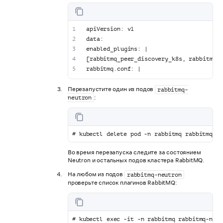
apiVersion: v1
data:
enabled_plugins: |
[rabbitmq_peer_discovery_k8s, rabbitmq_
rabbitmq.conf: |
Перезапустите один из подов
rabbitmq-
:
neutron
# kubectl delete pod -n rabbitmq rabbitmq-ne
Во время перезапуска следите за состоянием
Neutron и остальных подов кластера RabbitMQ.
На любом из подов
rabbitmq-neutron
проверьте список плагинов RabbitMQ:
# kubectl exec -it -n rabbitmq rabbitmq-neut