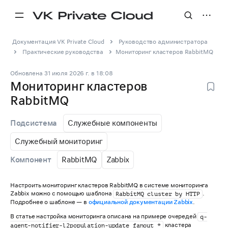
Документация VK Private Cloud
Руководство администратора
Практические руководства
Мониторинг кластеров RabbitMQ
Обновлена
31 июля 2026 г.
в
18:08
Мониторинг кластеров
RabbitMQ
Служебные компоненты
Подсистема
Служебный мониторинг
RabbitMQ
Zabbix
Компонент
Настроить мониторинг кластеров RabbitMQ в системе мониторинга
Zabbix можно с помощью шаблона
.
RabbitMQ cluster by HTTP
Подробнее о шаблоне — в
официальной документации Zabbix
.
В статье настройка мониторинга описана на примере очередей
q-
кластера
agent-notifier-l2population-update_fanout_*