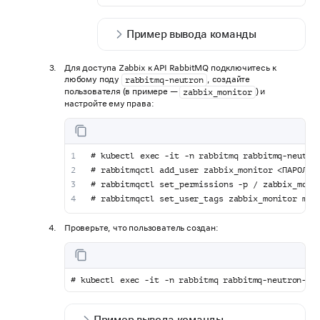
Пример вывода команды
Для доступа Zabbix к API RabbitMQ подключитесь к
любому поду
, создайте
rabbitmq-neutron
пользователя (в примере —
) и
zabbix_monitor
настройте ему права:
# kubectl exec -it -n rabbitmq rabbitmq-neutro
# rabbitmqctl add_user zabbix_monitor <ПАРОЛЬ>
# rabbitmqctl set_permissions -p / zabbix_moni
# rabbitmqctl set_user_tags zabbix_monitor mon
Проверьте, что пользователь создан:
# kubectl exec -it -n rabbitmq rabbitmq-neutron-0 
Пример вывода команды