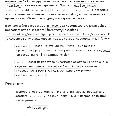
параметры Calico от других настроек кластера можно по наличию
в названии параметра. Пример:
,
*calico_*
calico_vxlan
,
. Настройка
calico_iptables_backend
kube_calico_image_cni
этих параметров изменяет логику работы Calico, в том числе может
привести к ошибкам конфигурации во время запуска.
Все настройки развертывания кластера Kubernetes, включая Calico,
располагаются в каталоге
в файлах
inventory
и
./inventory/vkcloud/group_vars/vkcloud_ost_kube/vars.yml
. Здесь:
./inventory/vkcloud/group_vars/vkcloud/networks.yml
— название стенда VK Private Cloud (она же
vkcloud
переменная
, значение которой указывается как
env
vkcloud
при создании конфигурации Ansible).
— название кластера Kubernetes со стороны Ansible (она
ost
же дочерняя группа группы
в формате
vkcloud_kube
, например
vkcloud_<НАЗВАНИЕ_КЛАСТЕРА>_kube
).
vkcloud_ost_kube
Решение
Проверьте, соответствуют ли значения параметров Calico в
каталоге
рекомендованным, и исправьте их при
inventory
необходимости.
Файл
:
vars.yml