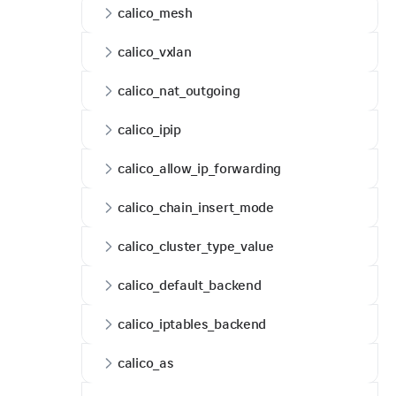
calico_mesh
calico_vxlan
calico_nat_outgoing
calico_ipip
calico_allow_ip_forwarding
calico_chain_insert_mode
calico_cluster_type_value
calico_default_backend
calico_iptables_backend
calico_as