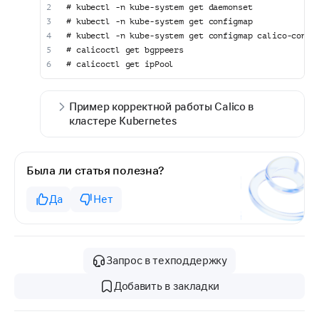
# kubectl -n kube-system get daemonset
# kubectl -n kube-system get configmap
# kubectl -n kube-system get configmap calico-confi
# calicoctl get bgppeers
# calicoctl get ipPool
Пример корректной работы Calico в
кластере Kubernetes
Была ли статья полезна?
Да
Нет
Запрос в техподдержку
Добавить в закладки