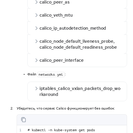
calico_peer_as
calico_veth_mtu
calico_ip_autodetection_method
calico_node_default_liveness_probe,
calico_node_default_readiness_probe
calico_peer_interface
Файл
:
networks.yml
iptables_calico_vxlan_packets_drop_wo
rkaround
Убедитесь, что сервис Calico функционирует без ошибок:
# kubectl -n kube-system get pods