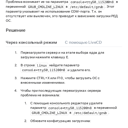
Проблема возникает из-за параметра
в
console=ttyS0,115200n8
переменной
в
. Этот
GRUB_CMDLINE_LINUX
/etc/default/grub
параметр указывает на использование COM-порта. Т.к. он
отсутствует или выключен, это приводит к зависанию загрузки РЕД
ОС.
Решение
Через консольный режим
С помощью LiveCD
Перезагрузите сервер и на этапе выбора ядра для
загрузки нажмите клавишу E.
В строке
найдите параметр
linux
и удалите его.
console=ttyS0,115200n8
Нажмите CTRL+X или F10, чтобы загрузить ОС с
внесенными изменениями.
Чтобы при последующих перезагрузках сервера
проблема не возникала:
С помощью консольного редактора удалите
параметр
в переменной
console=ttyS0,115200n8
в
.
GRUB_CMDLINE_LINUX
/etc/default/grub
Обновите конфигурацию загрузчика: