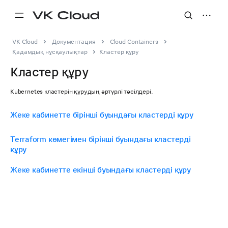
VK Cloud
Документация
Cloud Containers
Қадамдық нұсқаулықтар
Кластер құру
Кластер құру
Kubernetes кластерін құрудың әртүрлі тәсілдері.
Жеке кабинетте бірінші буындағы кластерді құру
Terraform көмегімен бірінші буындағы кластерді
құру
Жеке кабинетте екінші буындағы кластерді құру