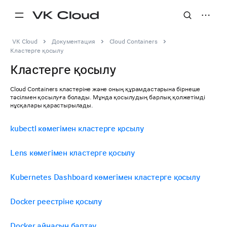
VK Cloud
Документация
Cloud Containers
Кластерге қосылу
Кластерге қосылу
Cloud Containers кластеріне және оның құрамдастарына бірнеше
тәсілмен қосылуға болады. Мұнда қосылудың барлық қолжетімді
нұсқалары қарастырылады.
kubectl көмегімен кластерге қосылу
Lens көмегімен кластерге қосылу
Kubernetes Dashboard көмегімен кластерге қосылу
Docker реестріне қосылу
Docker айнасын баптау