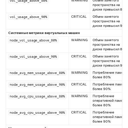
WARNING
Объем занятого
vol_usage_above_80%
пространства на
диске превысил 80%
CRITICAL
Объем занятого
vol_usage_above_90%
пространства на
диске превысил 90%
Системные метрики виртуальных машин
WARNING
Объем занятого
node_vol_usage_above_80%
пространства на
диске превысил 80%
CRITICAL
Объем занятого
node_vol_usage_above_90%
пространства на
диске превысил 90%
WARNING
Потребление памяти
node_avg_mem_usage_above_80%
более 80%
CRITICAL
Потребление памяти
node_avg_mem_usage_above_90%
более 90%
WARNING
Потребление
node_avg_cpu_usage_above_80%
оперативной памяти
более 80%
CRITICAL
Потребление
node_avg_cpu_usage_above_90%
оперативной памяти
более 90%