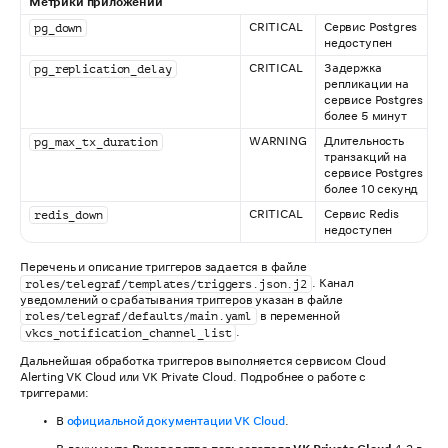
Метрики приложений
CRITICAL
Сервис Postgres
pg_down
недоступен
CRITICAL
Задержка
pg_replication_delay
репликации на
сервисе Postgres
более 5 минут
WARNING
Длительность
pg_max_tx_duration
транзакций на
сервисе Postgres
более 10 секунд
CRITICAL
Сервис Redis
redis_down
недоступен
Перечень и описание триггеров задается в файле
. Канал
roles/telegraf/templates/triggers.json.j2
уведомлений о срабатывания триггеров указан в файле
в переменной
roles/telegraf/defaults/main.yaml
.
vkcs_notification_channel_list
Дальнейшая обработка триггеров выполняется сервисом Cloud
Alerting VK Cloud или VK Private Cloud. Подробнее о работе с
триггерами:
В
официальной документации VK Cloud
.