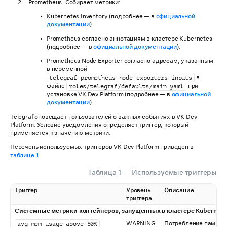
Prometheus. Собирает метрики:
Kubernetes Inventory (подробнее — в
официальной
документации
).
Prometheus согласно аннотациям в кластере Kubernetes
(подробнее — в
официальной документации
).
Prometheus Node Exporter согласно адресам, указанным
в переменной
в
telegraf_prometheus_node_exporters_inputs
файле
при
roles/telegraf/defaults/main.yaml
установке VK Dev Platform (подробнее — в
официальной
документации
).
Telegraf оповещает пользователей о важных событиях в VK Dev
Platform. Условие уведомления определяет триггер, который
применяется к значению метрики.
Перечень используемых триггеров VK Dev Platform приведен в
таблице 1
.
Таблица 1 — Используемые триггеры
Триггер
Уровень
Описание
триггера
Системные метрики контейнеров, запущенных в кластере Kubernete
WARNING
Потребление памяти
avg_mem_usage_above_80%