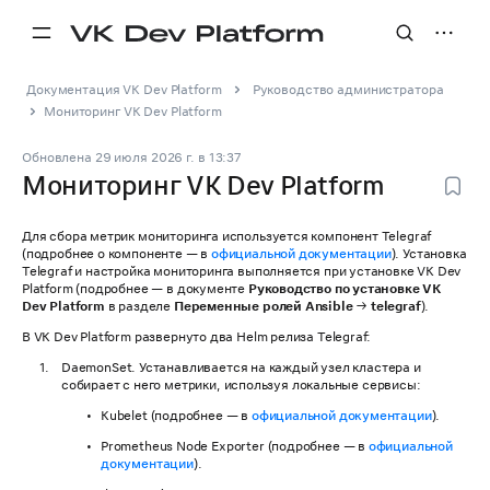
Документация VK Dev Platform
Руководство администратора
Мониторинг VK Dev Platform
Обновлена
29 июля 2026 г.
в
13:37
Мониторинг VK Dev Platform
Для сбора метрик мониторинга используется компонент Telegraf
(подробнее о компоненте — в
официальной документации
). Установка
Telegraf и настройка мониторинга выполняется при установке VK Dev
Platform (подробнее — в документе
Руководство по установке VK
Dev Platform
в разделе
Переменные ролей Ansible
→
telegraf
).
В VK Dev Platform развернуто два Helm релиза Telegraf:
DaemonSet. Устанавливается на каждый узел кластера и
собирает с него метрики, используя локальные сервисы:
Kubelet (подробнее — в
официальной документации
).
Prometheus Node Exporter (подробнее — в
официальной
документации
).