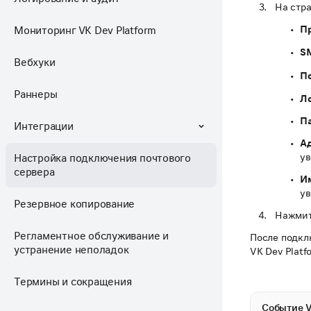
На стр
П
Мониторинг VK Dev Platform
S
Вебхуки
П
Раннеры
Л
П
Интеграции
Ад
ув
Настройка подключения почтового
сервера
И
ув
Резервное копирование
Нажмит
Регламентное обслуживание и
После подкл
устранение неполадок
VK Dev Platf
Термины и сокращения
Событие 