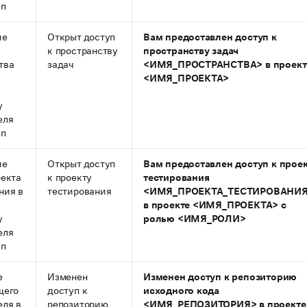
уп
ие
Открыт доступ
Вам предоставлен доступ к
к пространству
пространству задач
тва
задач
<ИМЯ_ПРОСТРАНСТВА> в проект
<ИМЯ_ПРОЕКТА>
у
еля
уп
ие
Открыт доступ
Вам предоставлен доступ к прое
оекта
к проекту
тестирования
ния в
тестирования
<ИМЯ_ПРОЕКТА_ТЕСТИРОВАНИ
в проекте <ИМЯ_ПРОЕКТА> с
у
ролью <ИМЯ_РОЛИ>
еля
уп
е
Изменен
Изменен доступ к репозиторию
щего
доступ к
исходного кода
еля в
репозиторию
<ИМЯ_РЕПОЗИТОРИЯ> в проекте