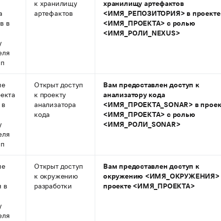
к хранилищу
хранилищу артефактов
а
артефактов
<ИМЯ_РЕПОЗИТОРИЯ> в проекте
в в
<ИМЯ_ПРОЕКТА> с ролью
<ИМЯ_РОЛИ_NEXUS>
у
еля
уп
ие
Открыт доступ
Вам предоставлен доступ к
оекта
к проекту
анализатору кода
 в
анализатора
<ИМЯ_ПРОЕКТА_SONAR> в проек
кода
<ИМЯ_ПРОЕКТА> с ролью
у
<ИМЯ_РОЛИ_SONAR>
еля
уп
ие
Открыт доступ
Вам предоставлен доступ к
к окружению
окружению <ИМЯ_ОКРУЖЕНИЯ> 
 в
разработки
проекте <ИМЯ_ПРОЕКТА>
у
еля