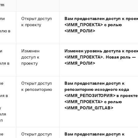
rm
ли
Открыт доступ
Вам предоставлен доступ к прое
к проекту
<ИМЯ_ПРОЕКТА> с ролью
елю в
<ИМЯ_РОЛИ>
ли
Изменен
Изменен уровень доступа к прое
доступ к
<ИМЯ_ПРОЕКТА>. Новая роль —
еля в
проекту
<ИМЯ_РОЛИ>
ие
Открыт доступ
Вам предоставлен доступ к
к репозиторию
репозиторию исходного кода
ия в
<ИМЯ_РЕПОЗИТОРИЯ> в проекте
<ИМЯ_ПРОЕКТА> с ролью
у
<ИМЯ_РОЛИ_GITLAB>
еля
уп
ие
Открыт доступ
Вам предоставлен доступ к