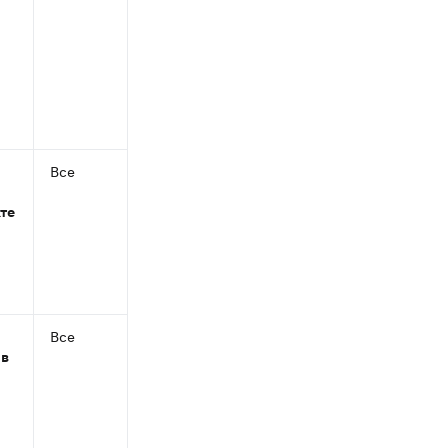
Все
Доступы
те
Все
Доступы
в