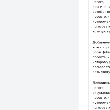
нового
хранилищ
артефакто
проекте, к
которому 
пользоват
есть дост
Добавлен
нового пр
SonarQube
проекте, к
которому 
пользоват
есть дост
Добавлен
нового
окружения
проекте, к
которому 
пользоват