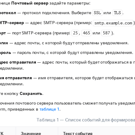
анице
Почтовый сервер
задайте параметры:
ротокол
— протокол подключения. Выберите
или
.
SSL
TLS
MTP-сервер
— адрес SMTP-сервера (пример:
)
smtp.example.com
орт
— порт SMTP-сервера (пример:
,
или
).
25
465
587
огин
— адрес почты, с которой будут отправлены уведомления.
ароль
— пароль почты, с которой будут отправлены уведомления.
рес отправителя
— адрес почты, который будет отображаться в 
едомлении.
мя отправителя
— имя отправителя, которое будет отображаться 
едомлении.
е кнопку
Сохранить
.
ючения почтового сервера пользователь сможет получать уведом
orm, приведенных в
таблице 1
.
Таблица 1 — Список событий для формиров
VK
Значение
Текст события