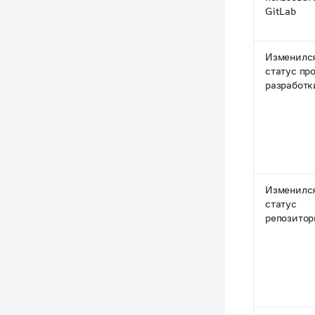
GitLab
Изменилс
статус пр
разработк
Изменилс
статус
репозитор