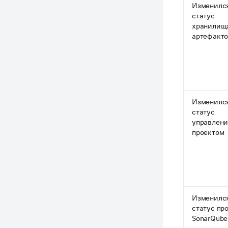
Изменилс
статус
хранилищ
артефакт
Изменилс
статус
управлен
проектом
Изменилс
статус пр
SonarQube