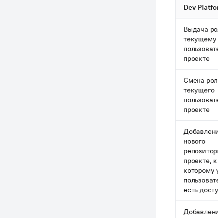
Dev Platfo
Выдача ро
текущему
пользоват
проекте
Смена ро
текущего
пользоват
проекте
Добавлен
нового
репозитор
проекте, к
которому 
пользоват
есть дост
Добавлен