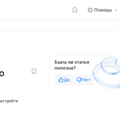
Помощь
Была ли статья
полезна?
о
Да
Нет
настройте