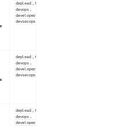
,
,
Статусы
deplead
teamlead
объектов в
,
devops
системе
,
developer
(кроме
devsecops
с
статусов
,
init
,
preparing
)
deleting
,
,
Статусы
deplead
teamlead
объектов в
,
devops
системе
,
developer
(кроме
devsecops
с
статусов
,
init
,
preparing
)
deleting
,
,
Статусы
deplead
teamlead
объектов в
,
devops
системе
,
developer