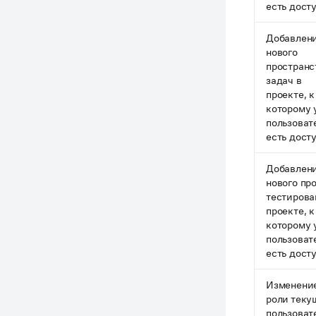
есть дост
Добавлен
нового
пространс
задач в
проекте, к
которому 
пользоват
есть дост
Добавлен
нового пр
тестирова
проекте, к
которому 
пользоват
есть дост
Изменени
роли теку
пользоват