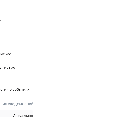
.
письме-
в письме-
ления о событиях
ания уведомлений
Актуальность для
Группа