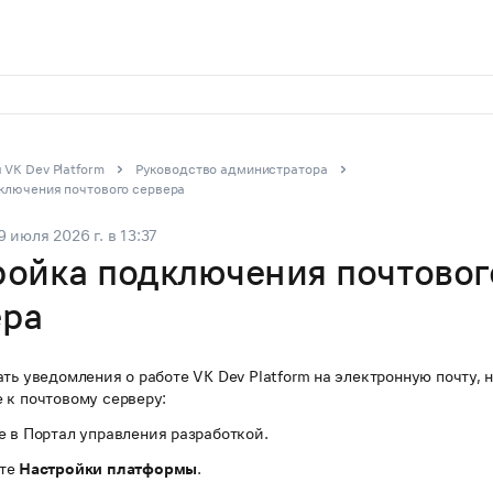
VK Dev Platform
Руководство администратора
ключения почтового сервера
9 июля 2026 г.
в
13:37
ройка подключения почтовог
ера
ть уведомления о работе VK Dev Platform на электронную почту, 
 к почтовому серверу:
 в Портал управления разработкой.
те
Настройки платформы
.