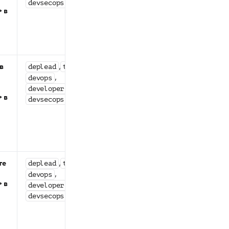
(кроме
devsecops
 в
статусов
,
init
,
preparing
)
deleting
в
,
,
Статусы
deplead
teamlead
объектов в
,
devops
системе
,
developer
 в
(кроме
devsecops
статусов
,
init
,
preparing
)
deleting
те
,
,
Статусы
deplead
teamlead
объектов в
,
devops
 в
системе
,
developer
(кроме
devsecops
статусов
,
init
,
preparing