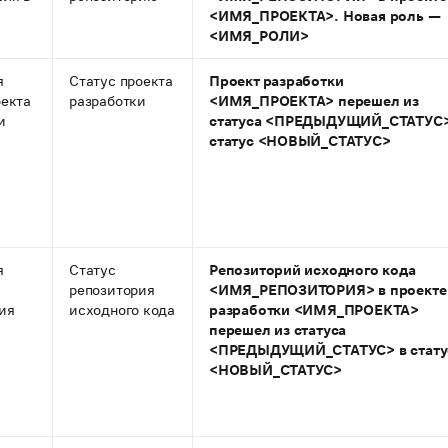
<ИМЯ_ПРОЕКТА>. Новая роль —
<ИМЯ_РОЛИ>
я
Статус проекта
Проект разработки
оекта
разработки
<ИМЯ_ПРОЕКТА> перешел из
и
статуса <ПРЕДЫДУЩИЙ_СТАТУС>
статус <НОВЫЙ_СТАТУС>
я
Статус
Репозиторий исходного кода
репозитория
<ИМЯ_РЕПОЗИТОРИЯ> в проекте
ия
исходного кода
разработки <ИМЯ_ПРОЕКТА>
перешел из статуса
<ПРЕДЫДУЩИЙ_СТАТУС> в стату
<НОВЫЙ_СТАТУС>