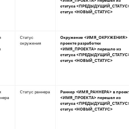
<ИМЯ_ПРОЕКТА> перешел из
статуса <ПРЕДЫДУЩИЙ_СТАТУС>
статус <НОВЫЙ_СТАТУС>
я
Статус
Окружение <ИМЯ_ОКРУЖЕНИЯ> 
окружения
проекте разработки
я
<ИМЯ_ПРОЕКТА> перешло из
статуса <ПРЕДЫДУЩИЙ_СТАТУС>
статус <НОВЫЙ_СТАТУС>
я
Статус раннера
Раннер <ИМЯ_РАННЕРА> в проек
ннера
<ИМЯ_ПРОЕКТА> перешел из
статуса <ПРЕДЫДУЩИЙ_СТАТУС>
статус <НОВЫЙ_СТАТУС>