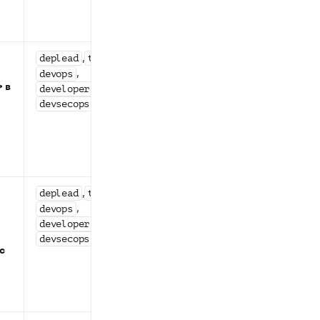
,
,
Статусы
deplead
teamlead
объектов в
,
devops
 в
системе
,
developer
(кроме
devsecops
статусов
,
init
,
preparing
)
deleting
,
,
Статусы
deplead
teamlead
объектов в
,
devops
системе
,
developer
(кроме
devsecops
с
статусов
,
init
,
preparing
)
deleting