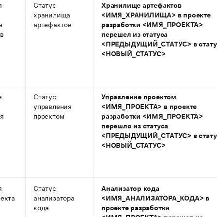
я
Статус
Хранилище артефактов
хранилища
<ИМЯ_ХРАНИЛИЩА> в проекте
а
артефактов
разработки <ИМЯ_ПРОЕКТА>
ов
перешел из статуса
<ПРЕДЫДУЩИЙ_СТАТУС> в стату
<НОВЫЙ_СТАТУС>
я
Статус
Управление проектом
управления
<ИМЯ_ПРОЕКТА> в проекте
ия
проектом
разработки <ИМЯ_ПРОЕКТА>
перешло из статуса
<ПРЕДЫДУЩИЙ_СТАТУС> в стату
<НОВЫЙ_СТАТУС>
я
Статус
Анализатор кода
оекта
анализатора
<ИМЯ_АНАЛИЗАТОРА_КОДА> в
кода
проекте разработки