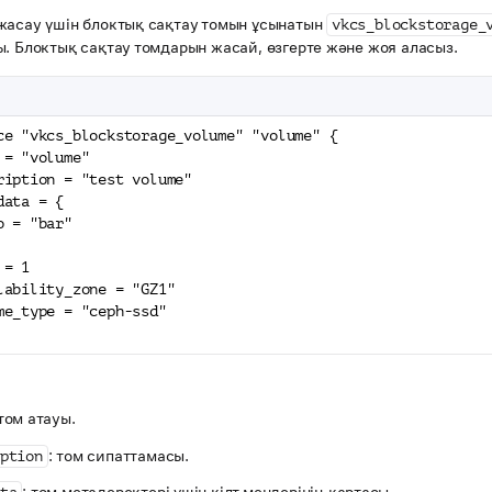
жасау үшін блоктық сақтау томын ұсынатын
vkcs_blockstorage_
. Блоктық сақтау томдарын жасай, өзгерте және жоя аласыз.
ce "vkcs_blockstorage_volume" "volume" {
 = "volume"
ription = "test volume"
data = {
o = "bar"
 = 1
lability_zone = "GZ1"
me_type = "ceph-ssd"
 том атауы.
: том сипаттамасы.
ption
: том метадеректері үшін кілт мәндерінің картасы.