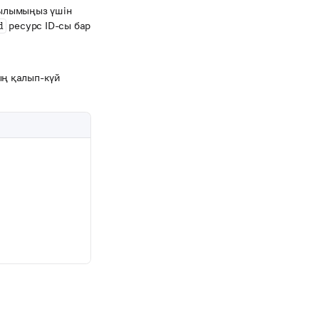
рылымыңыз үшін
ресурс ID-сы бар
d
ың қалып-күй