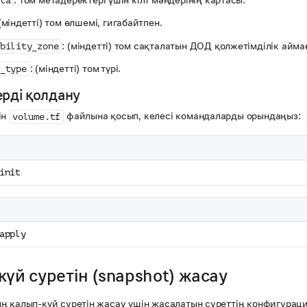
ta
 (міндетті) том өлшемі, гигабайтпен.
: (міндетті) том сақталатын ДОД қолжетімділік айм
bility_zone
: (міндетті) том түрі.
_type
ерді қолдану
ін
файлына қосып, келесі командаларды орындаңыз:
volume.tf
init
apply
үй суретін (snapshot) жасау
ң қалып-күй суретін жасау үшін жасалатын суреттің конфигурац