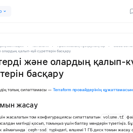
р
Документация
Terraform
Практикалық нұсқаулықтар
Cloud Serve
е олардың қалып-күй суреттерін басқару
терді және олардың қалып-к
терін басқару
дің толық сипаттамасы —
Terraform провайдерінің құжаттамасы
омын жасау
шін жасалатын том конфигурациясы сипатталатын
фай
volume.tf
салдан мәтінді қосып, томыңыз үшін баптау мәндерін түзетіңіз. 
ік аймағында
түріндегі, өлшемі 1 ГБ диск томын жасау
ceph-ssd