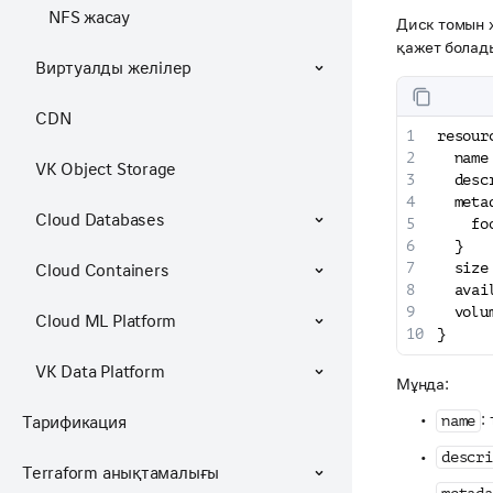
NFS жасау
Диск томын 
қажет болады
Виртуалды желілер
CDN
resour
  name
VK Object Storage
  desc
  meta
Cloud Databases
    fo
  }
  size
Cloud Containers
  avai
  volu
Cloud ML Platform
}
VK Data Platform
Мұнда:
:
name
Тарификация
descri
Terraform анықтамалығы