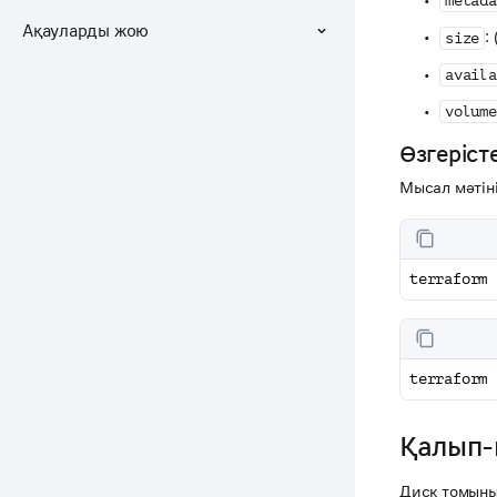
metada
Ақауларды жою
:
size
availa
volume
Өзгеріст
Мысал мәтін
terraform 
terraform 
Қалып-к
Диск томыны