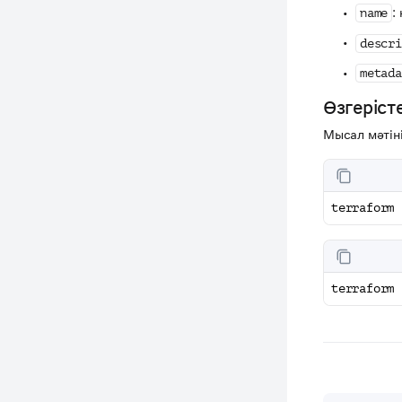
:
name
descri
metada
Өзгеріст
Мысал мәтін
terraform 
terraform 