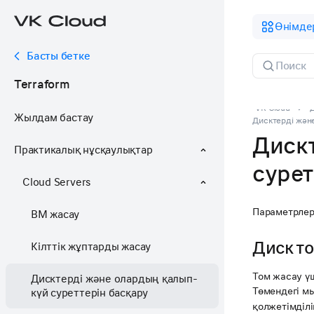
Өнімде
Басты бетке
Terraform
VK Cloud
Жылдам бастау
Дисктерді жән
Диск
Практикалық нұсқаулықтар
сурет
Cloud Servers
Параметрлер
ВМ жасау
Диск т
Кілттік жұптарды жасау
Том жасау ү
Дисктерді және олардың қалып-
Төмендегі мы
күй суреттерін басқару
қолжетімділ