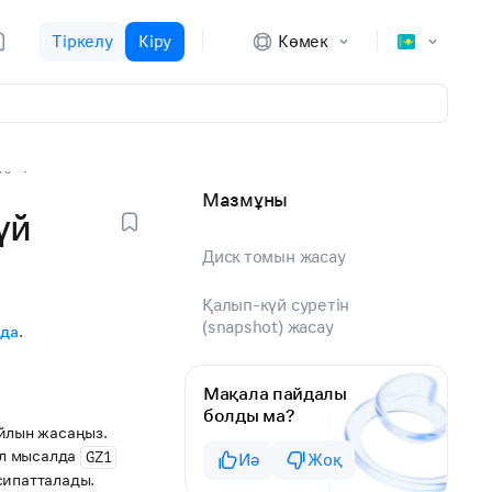
Тіркелу
Кіру
Көмек
rs
Мазмұны
үй
Диск томын жасау
Қалып-күй суретін
(snapshot) жасау
нда
.
Мақала пайдалы
болды ма?
лын жасаңыз.
Бұл мысалда
GZ1
Иә
Жоқ
 сипатталады.