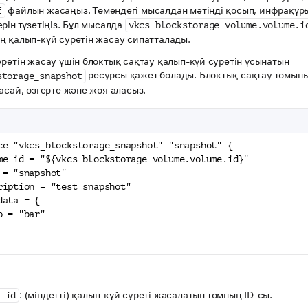
файлын жасаңыз. Төмендегі мысалдан мәтінді қосып, инфрақұ
f
рін түзетіңіз. Бұл мысалда
vkcs_blockstorage_volume.volume.i
ң қалып-күй суретін жасау сипатталады.
ретін жасау үшін блоктық сақтау қалып-күй суретін ұсынатын
ресурсы қажет болады. Блоктық сақтау томын
storage_snapshot
асай, өзгерте және жоя аласыз.
ce "vkcs_blockstorage_snapshot" "snapshot" {
me_id = "${vkcs_blockstorage_volume.volume.id}"
 = "snapshot"
ription = "test snapshot"
data = {
o = "bar"
: (міндетті) қалып-күй суреті жасалатын томның ID-сы.
_id