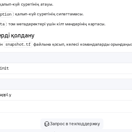
 қалып-күй суретінің атауы.
: қалып-күй суретінің сипаттамасы.
ption
: том метадеректері үшін кілт мәндерінің картасы.
ta
ерді қолдану
ін
файлына қосып, келесі командаларды орындаңыз
snapshot.tf
init
apply
Запрос в техподдержку