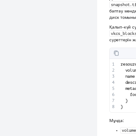
snapshot.t
баптау мәнде
диск томыны
Қалып-күй су
vkcs_block
суреттерін ж
resour
  volu
  name
  desc
  meta
    fo
  }
}
Мұнда:
volume