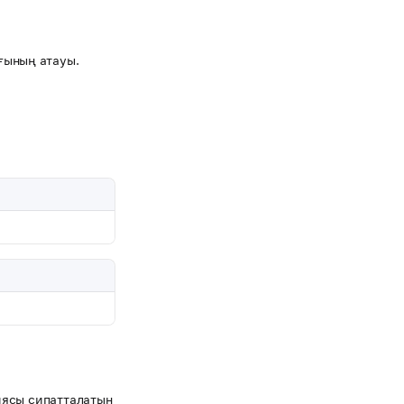
ағының атауы.
иясы сипатталатын