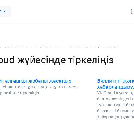
р
Документация
Жылдам бастау
VK Cloud жүйесінде тіркеліңіз
oud жүйесінде тіркеліңіз
ен алғашқы жобаны жасаңыз
Биллингті жән
хабарландыру
есінде жеке тұлға, заңды тұлға немесе
р ретінде тіркеліңіз
VK Cloud жүйесін
баптау жөніндегі
тұлғалар үшін ба
бюджетті бақылау
хабарландыруларды