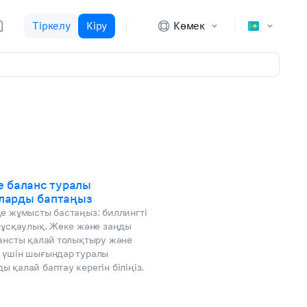
Тіркелу
Кіру
Көмек
е баланс туралы
ларды баптаңыз
де жұмысты бастаңыз: биллингті
 нұсқаулық. Жеке және заңды
лансты қалай толықтыру және
 үшін шығындар туралы
 қалай баптау керегін біліңіз.