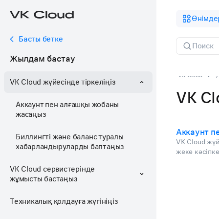
Өнімде
Басты бетке
Жылдам бастау
VK Cloud
VK Cloud жүйесінде тіркеліңіз
VK Cl
Аккаунт пен алғашқы жобаны
жасаңыз
Аккаунт п
Биллингті және баланс туралы
VK Cloud жүй
хабарландыруларды баптаңыз
жеке кәсіпке
VK Cloud сервистерінде
жұмысты бастаңыз
Техникалық қолдауға жүгініңіз