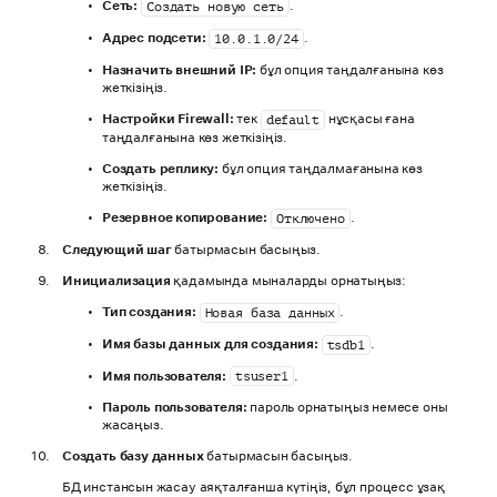
Сеть:
.
Создать новую сеть
Адрес подсети:
.
10.0.1.0/24
Назначить внешний IP:
бұл опция таңдалғанына көз
жеткізіңіз.
Настройки Firewall:
тек
нұсқасы ғана
default
таңдалғанына көз жеткізіңіз.
Создать реплику:
бұл опция таңдалмағанына көз
жеткізіңіз.
Резервное копирование:
.
Отключено
Следующий шаг
батырмасын басыңыз.
Инициализация
қадамында мыналарды орнатыңыз:
Тип создания:
.
Новая база данных
Имя базы данных для создания:
.
tsdb1
Имя пользователя:
.
tsuser1
Пароль пользователя:
пароль орнатыңыз немесе оны
жасаңыз.
Создать базу данных
батырмасын басыңыз.
БД инстансын жасау аяқталғанша күтіңіз, бұл процесс ұзақ