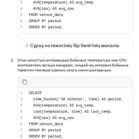
  AVG(temperature) AS avg_temp,
  AVG(cpu) AS avg_cpu
FROM sensor_data
GROUP BY period
ORDER BY period;
Сұрау нәтижесінің бір бөлігінің мысалы
Отыз минуттық интервалдар бойынша температура мен CPU
жүктемесінің орташа мәндерін, сондай-ақ интервал бойынша
тіркелген температураның соңғы мәнін шығарыңыз:
SELECT
  time_bucket('30 minutes', time) AS period,
  AVG(temperature) AS avg_temp,
  last(temperature, time) AS last_temp,
  AVG(cpu) AS avg_cpu
FROM sensor_data
GROUP BY period
ORDER BY period;