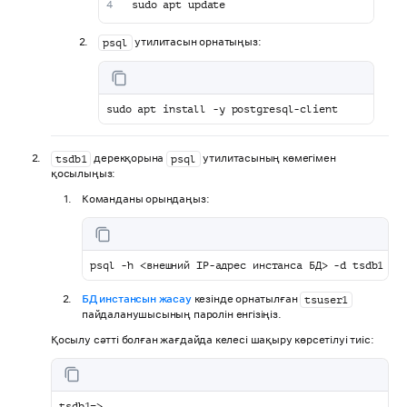
sudo apt update
утилитасын орнатыңыз:
psql
sudo apt install -y postgresql-client
дерекқорына
утилитасының көмегімен
tsdb1
psql
қосылыңыз:
Команданы орындаңыз:
psql -h <внешний IP-адрес инстанса БД> -d tsdb1 -U
БД инстансын жасау
кезінде орнатылған
tsuser1
пайдаланушысының паролін енгізіңіз.
Қосылу сәтті болған жағдайда келесі шақыру көрсетілуі тиіс:
tsdb1=>