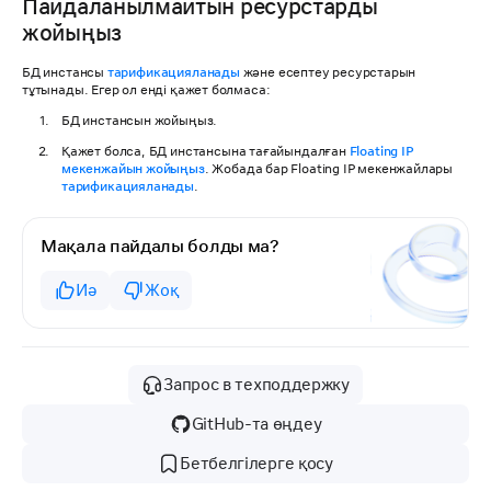
Пайдаланылмайтын ресурстарды
жойыңыз
БД инстансы
тарификацияланады
және есептеу ресурстарын
тұтынады. Егер ол енді қажет болмаса:
БД инстансын жойыңыз.
Қажет болса, БД инстансына тағайындалған
Floating IP
мекенжайын жойыңыз
. Жобада бар Floating IP мекенжайлары
тарификацияланады
.
Мақала пайдалы болды ма?
Иә
Жоқ
Запрос в техподдержку
GitHub-та өңдеу
Бетбелгілерге қосу