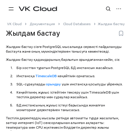
VK Cloud
Документация
Cloud Databases
Жылдам бастау
Жылдам бастау
Жылдам бастау сізге PostgreSQL мысалында сервисті пайдалануды
бастауға және оның мүмкіндіктерімен танысуға көмектеседі.
Жылдам бастау қадамдарының барлығын орындағаннан кейін, сіз:
Бір хосттан тұратын PostgreSQL БД инстансын жасайсыз.
Инстансқа
TimescaleDB
кеңейтімін орнатасыз.
SQL-сұрауларды
орындау
үшін инстансқа қосылуды үйреніңіз.
Кеңейтімнің жұмыс істейтінін тексеру үшін TimescaleDB үшін
тестілік деректер мен сұраулар жасайсыз.
БД инстансының жұмыс істеуі барысында жиналған
мониторинг деректерімен танысасыз.
Тестілік деректердің мысалы ретінде автоматты түрде жасалатын,
заттар интернеті (IoT) сенсорларынан алынған ақпаратты:
температура мен CPU жүктемесін білдіретін деректер жиыны