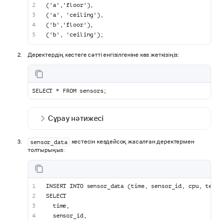
('a','floor'),
('a', 'ceiling'),
('b','floor'),
('b', 'ceiling');
Деректердің кестеге сәтті енгізілгеніне көз жеткізіңіз:
SELECT * FROM sensors;
Сұрау нәтижесі
кестесін кездейсоқ жасалған деректермен
sensor_data
толтырыңыз:
INSERT INTO sensor_data (time, sensor_id, cpu, temp
SELECT
  time,
  sensor_id,