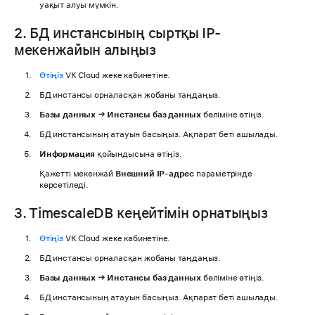
уақыт алуы мүмкін.
2. БД инстансының сыртқы IP-
мекенжайын алыңыз
Өтіңіз
VK Cloud жеке кабинетіне.
БД инстансы орналасқан жобаны таңдаңыз.
Базы данных → Инстансы баз данных
бөліміне өтіңіз.
БД инстансының атауын басыңыз. Ақпарат беті ашылады.
Информация
қойындысына өтіңіз.
Қажетті мекенжай
Внешний IP-адрес
параметрінде
көрсетіледі.
3. TimescaleDB кеңейтімін орнатыңыз
Өтіңіз
VK Cloud жеке кабинетіне.
БД инстансы орналасқан жобаны таңдаңыз.
Базы данных → Инстансы баз данных
бөліміне өтіңіз.
БД инстансының атауын басыңыз. Ақпарат беті ашылады.