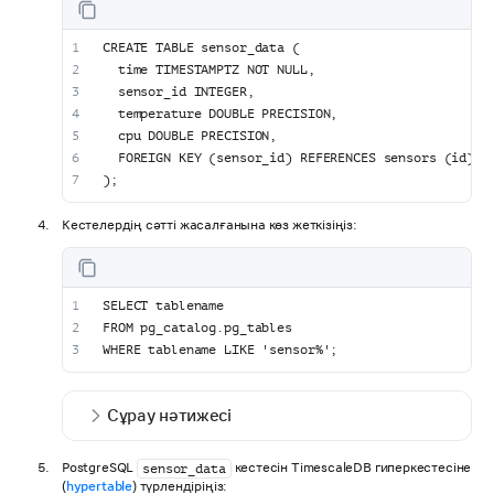
CREATE TABLE sensor_data (
  time TIMESTAMPTZ NOT NULL,
  sensor_id INTEGER,
  temperature DOUBLE PRECISION,
  cpu DOUBLE PRECISION,
  FOREIGN KEY (sensor_id) REFERENCES sensors (id)
);
Кестелердің сәтті жасалғанына көз жеткізіңіз:
SELECT tablename
FROM pg_catalog.pg_tables
WHERE tablename LIKE 'sensor%';
Сұрау нәтижесі
PostgreSQL
кестесін TimescaleDB гиперкестесіне
sensor_data
(
hypertable
) түрлендіріңіз: