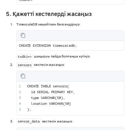
5. Қажетті кестелерді жасаңыз
TimescaleDB кеңейтімін белсендіріңіз:
CREATE EXTENSION timescaledb;
шақыруы пайда болғанша күтіңіз.
tsdb1=>
кестесін жасаңыз:
sensors
CREATE TABLE sensors(
  id SERIAL PRIMARY KEY,
  type VARCHAR(50),
  location VARCHAR(50)
);
кестесін жасаңыз:
sensor_data