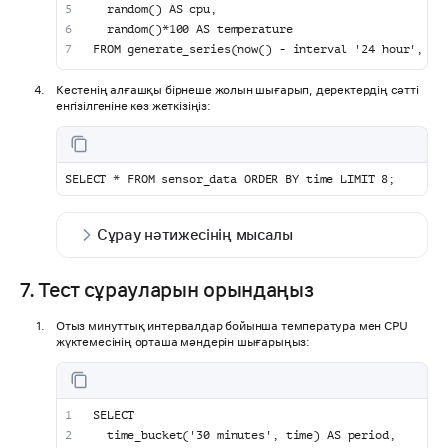
  random() AS cpu,
  random()*100 AS temperature
FROM generate_series(now() - interval '24 hour', no
Кестенің алғашқы бірнеше жолын шығарып, деректердің сәтті
енгізілгеніне көз жеткізіңіз:
SELECT * FROM sensor_data ORDER BY time LIMIT 8;
Сұрау нәтижесінің мысалы
7. Тест сұрауларын орындаңыз
Отыз минуттық интервалдар бойынша температура мен CPU
жүктемесінің орташа мәндерін шығарыңыз:
SELECT
  time_bucket('30 minutes', time) AS period,