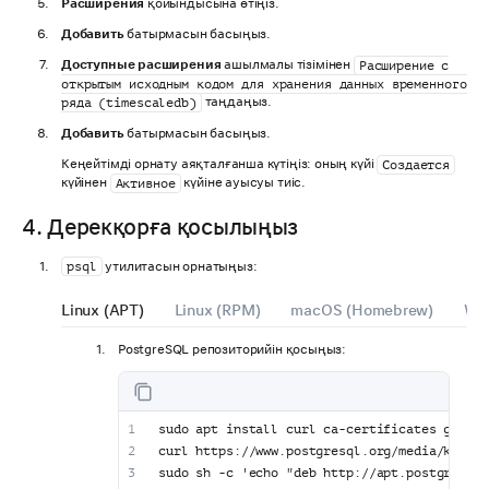
Расширения
қойындысына өтіңіз.
Добавить
батырмасын басыңыз.
Доступные расширения
ашылмалы тізімінен
Расширение с
открытым исходным кодом для хранения данных временного
таңдаңыз.
ряда (timescaledb)
Добавить
батырмасын басыңыз.
Кеңейтімді орнату аяқталғанша күтіңіз: оның күйі
Создается
күйінен
күйіне ауысуы тиіс.
Активное
4. Дерекқорға қосылыңыз
утилитасын орнатыңыз:
psql
Linux (APT)
Linux (RPM)
macOS (Homebrew)
Wi
PostgreSQL репозиторийін қосыңыз:
sudo apt install curl ca-certificates gnupg
curl https://www.postgresql.org/media/keys/A
sudo sh -c 'echo "deb http://apt.postgresql.