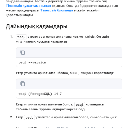
пайдаланылады. Тестілік деректер жиыны туралы толығырақ
Timescale құжаттамасынан
оқыңыз. Осындай деректер жиындарын
жасау процедурасы
Timescale блогында
егжей-тегжейлі
қарастырылады.
Дайындық қадамдары
утилитасы орнатылғанына көз жеткізіңіз. Ол үшін
psql
утилитаның нұсқасын қараңыз:
psql --version
Егер утилита орнатылған болса, оның нұсқасы көрсетіледі:
psql (PostgreSQL) 14.7
Егер утилита орнатылмаған болса,
командасы
psql
табылмағаны туралы ақпарат көрсетіледі.
Егер
утилитасы орнатылмаған болса, оны орнатыңыз:
psql