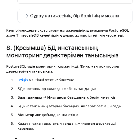
Сұрау нәтижесінің бір бөлігінің мысалы
Келтірілгендерге ұқсас сұрау нәтижелерінің шығарылуы PostgreSQL
және TimescaleDB кеңейтімінің дұрыс жұмыс істейтінін көрсетеді.
8. (Қосымша) БД инстансының
мониторинг деректерімен танысыңыз
PostgreSQL үшін мониторинг қолжетімді. Жиналған мониторинг
деректерімен танысыңыз:
Өтіңіз
VK Cloud жеке кабинетіне.
БД инстансы орналасқан жобаны таңдаңыз.
Базы данных → Инстансы баз данных
бөліміне өтіңіз.
БД инстансының атауын басыңыз. Ақпарат беті ашылады.
Мониторинг
қойындысына өтіңіз.
Қажетті уақыт аралығын таңдап, жиналған деректерді
қараңыз.