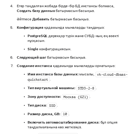
Егер таңдалған жобада бірде-бір БД инстансы болмаса,
Создать базу данных
батырмасын басыңыз.
Әйтпесе
Добавить
батырмасын басыңыз.
Конфигурация
қадамында мыналарды таңдаңыз:
PostgreSQL
дерекқор түрін және СУБД-ның ең өзекті
нұсқасын.
Single
конфигурациясын.
Следующий шаг
батырмасын басыңыз.
Создание инстанса
қадамында мыналарды орнатыңыз:
Имя инстанса базы данных:
мысалы,
vk-cloud-dbaas-
.
quickstart
Тип виртуальной машины:
.
STD3-2-8
Зону доступности:
.
Москва (GZ1)
Тип диска:
.
SSD
Размер диска, GB:
.
10
Включить автомасштабирование диска:
бұл опция
таңдалмағанына көз жеткізіңіз.