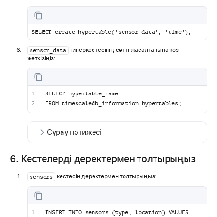
SELECT create_hypertable('sensor_data', 'time');
гиперкестесінің сәтті жасалғанына көз
sensor_data
жеткізіңіз:
SELECT hypertable_name
FROM timescaledb_information.hypertables;
Сұрау нәтижесі
6. Кестелерді деректермен толтырыңыз
кестесін деректермен толтырыңыз:
sensors
INSERT INTO sensors (type, location) VALUES