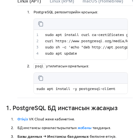
Linux (APT)
Linux (RPM)
macOS (Homebrew)
Wi
PostgreSQL репозиторийін қосыңыз:
sudo apt install curl ca-certificates gnupg
curl https://www.postgresql.org/media/keys/A
sudo sh -c 'echo "deb http://apt.postgresql.
sudo apt update
утилитасын орнатыңыз:
psql
sudo apt install -y postgresql-client
1. PostgreSQL БД инстансын жасаңыз
Өтіңіз
VK Cloud жеке кабинетіне.
БД инстансы орналастырылатын
жобаны
таңдаңыз.
Базы данных → Инстансы баз данных
бөліміне өтіңіз.