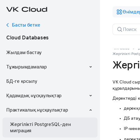
Өнімде
Басты бетке
Cloud Databases
VK Cloud
Жылдам бастау
Жергілікті Pos
Жергі
Тұжырымдамалар
БД-ге қосылу
VK Cloud сы
құралдарыны
Қадамдық нұсқаулықтар
Деректерді 
дерекқо
Практикалық нұсқаулықтар
ДБ ата
Жергілікті PostgreSQL-ден
IP-мек
миграция
дерект