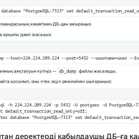
 database "PostgreSQL-7313" set default_transaction_read_o
омандасының көмегімен ДБ-дан ажыраңыз.
а арқылы дамп жасаңыз:
mp --host=224.224.209.224 --port=5432 --username=user --fo
ияның аяқталуын күтіңіз —
файлы жасалады.
db_dump
қайта қосылып, оны «тек оқу» режимінен шығарыңыз:
sql -h 224.224.209.224 -p 5432 -U postgres -d PostgreSQL-7
et default_transaction_read_only=off;
lter database "PostgreSQL-7313" set default_transaction_re
птан деректерді қабылдаушы ДБ-ға қ