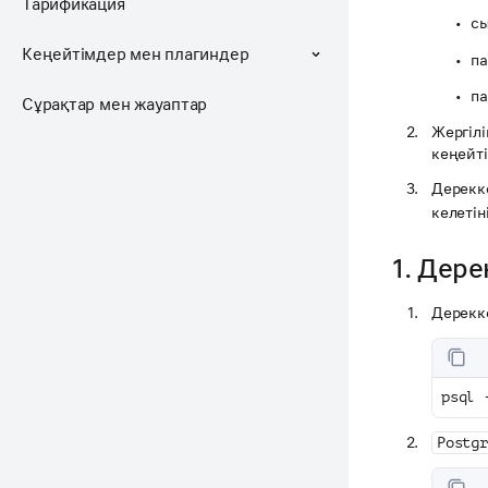
Тарификация
сы
Кеңейтімдер мен плагиндер
п
па
Сұрақтар мен жауаптар
Жергілі
кеңейт
Дерекк
келетін
1. Дер
Дерекк
psql 
Postgr