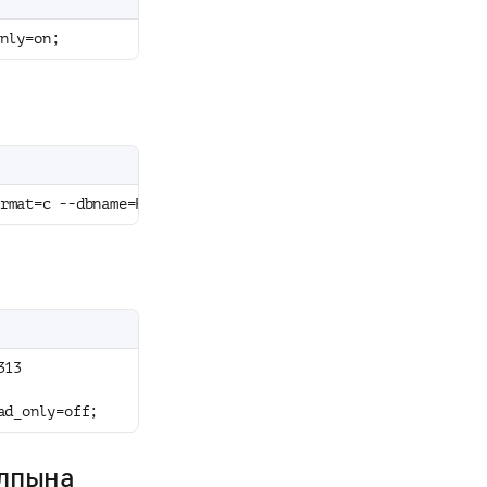
nly=on;
rmat=c --dbname=PostgreSQL-7313 --file=db_dump
313
ad_only=off;
алпына