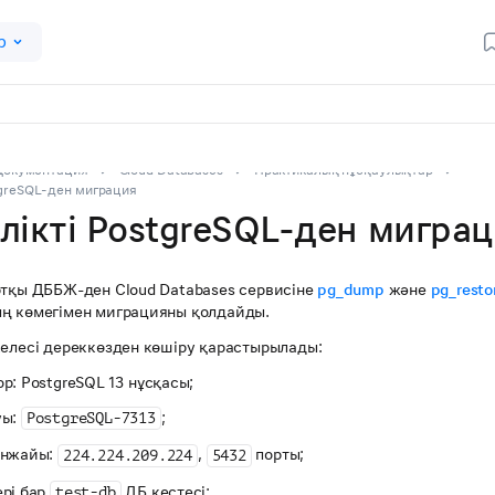
р
Документация
Cloud Databases
Практикалық нұсқаулықтар
tgreSQL-ден миграция
лікті PostgreSQL-ден мигра
ртқы ДББЖ-ден Cloud Databases сервисіне
pg_dump
және
pg_resto
ң көмегімен миграцияны қолдайды.
келесі дереккөзден көшіру қарастырылады:
р: PostgreSQL 13 нұсқасы;
уы:
;
PostgreSQL-7313
енжайы:
,
порты;
224.224.209.224
5432
ері бар
ДБ кестесі:
test-db