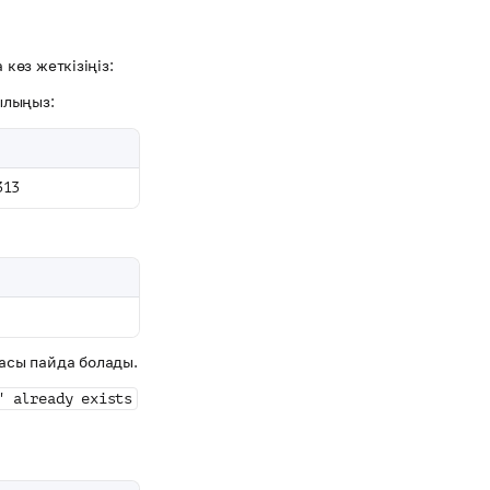
көз жеткізіңіз:
ылыңыз:
313
асы пайда болады.
" already exists