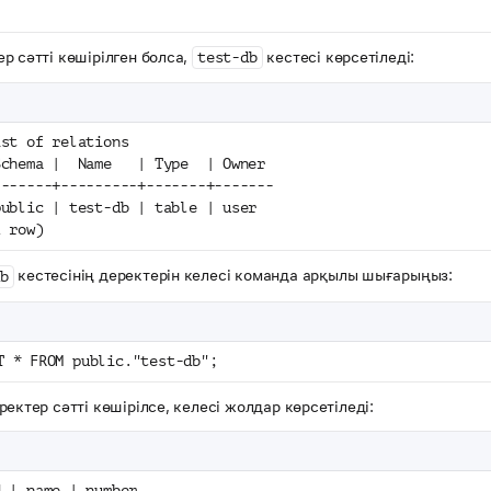
р сәтті көшірілген болса,
кестесі көрсетіледі:
test-db
ist of relations
Schema |  Name   | Type  | Owner
-------+---------+-------+-------
public | test-db | table | user
1 row)
кестесінің деректерін келесі команда арқылы шығарыңыз:
b
T * FROM public."test-db";
ректер сәтті көшірілсе, келесі жолдар көрсетіледі:
d | name | number