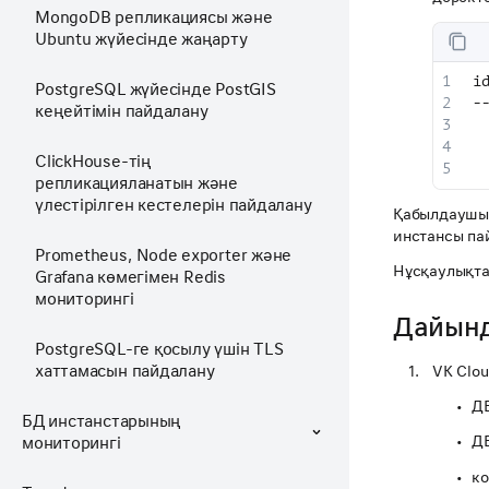
MongoDB репликациясы және
Ubuntu жүйесінде жаңарту
i
PostgreSQL жүйесінде PostGIS
-
кеңейтімін пайдалану
 
 
ClickHouse-тің
 
репликацияланатын және
үлестірілген кестелерін пайдалану
Қабылдаушы 
инстансы па
Prometheus, Node exporter және
Нұсқаулықта
Grafana көмегімен Redis
мониторингі
Дайын
PostgreSQL-ге қосылу үшін TLS
хаттамасын пайдалану
VK Clo
ДБ
БД инстанстарының
ДБ
мониторингі
ко