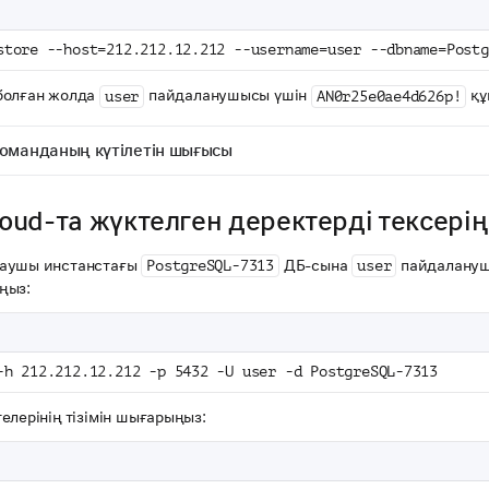
store --host=212.212.12.212 --username=user --dbname=Postg
болған жолда
пайдаланушысы үшін
құп
user
AN0r25e0ae4d626p!
оманданың күтілетін шығысы
loud-та жүктелген деректерді тексерің
аушы инстанстағы
ДБ-сына
пайдалануш
PostgreSQL-7313
user
ңыз:
-h 212.212.12.212 -p 5432 -U user -d PostgreSQL-7313
елерінің тізімін шығарыңыз: