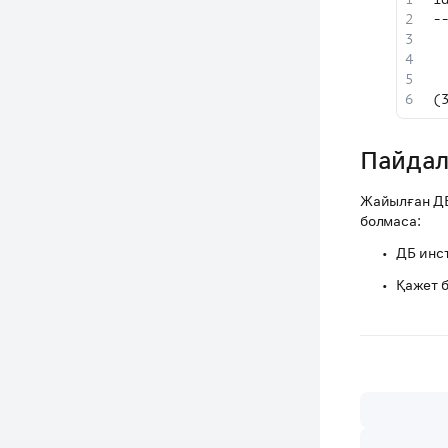
-
 
 
 
(
Пайдал
Жайылған Д
болмаса:
ДБ инс
Қажет б