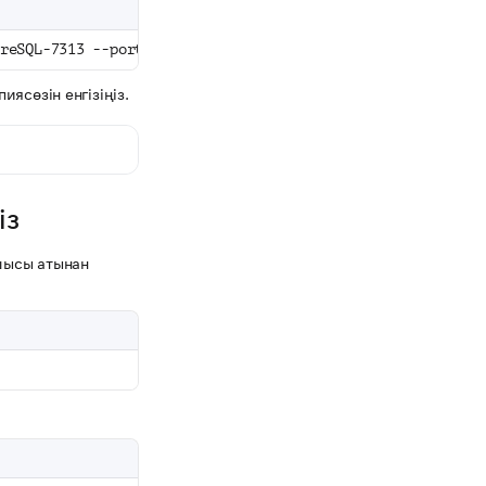
reSQL-7313 --port=5432 --verbose db_dump --single-transac
иясөзін енгізіңіз.
із
ысы атынан