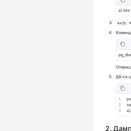
alter
к
exit
Команд
pg_du
Операц
ДБ-ға 
p
s
a
2. Дам