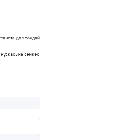
станста дәл сондай
нұсқасына сәйкес