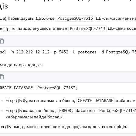
ңіз
ша) Қабылдаушы ДББЖ-де
ДБ-сы жасалғанына 
PostgreSQL-7313
пайдаланушысы атынан
ДБ-сына қос
ostgres
PostgreSQL-7313
sql -h 212.212.12.212 -p 5432 -U postgres -d PostgreSQL-7
манданы орындаңыз:
REATE DATABASE "PostgreSQL-7313";
Егер ДБ бұрын жасалмаған болса,
хабарлам
CREATE DATABASE
Егер ДБ жасалған болса,
ERROR: database "PostgreSQL-7313
хабарламасы пайда болады.
з ДБ-ның дампын келесі команда арқылы қалпына келтіріңіз: