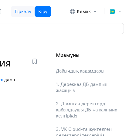
Тіркелу
Кіру
Көмек
Мазмұны
ция
Дайындық қадамдары
re
дамп
1. Дереккөз ДБ дампын
жасаңыз
2. Дамптан деректерді
қабылдаушы ДБ-ға қалпына
келтіріңіз
3. VK Cloud-та жүктелген
деректерді тексеріңіз