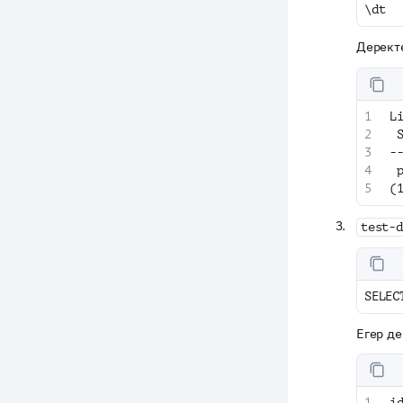
\dt
Деректе
L
 
-
 
(
test-d
SELEC
Егер де
i