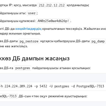
ртқы IP: қосу, мысалда
қолданылады;
212.212.12.212
айдаланушы аты:
;
user
йдаланушы құпиясөзі:
.
AN0r25e0ae4d626p!
кті ДБ-да
кеңейтімдердің
орнатылғанын тексеріңіз. Жайылған ин
імдер жиынын орнатыңыз.
өз ДБ-дағы
нұсқасы қабылдаушы ДБ-дағы
pg_restore
pg_dump
іне көз жеткізіңіз.
еккөз ДБ дампын жасаңыз
өз ДБ-ға
пайдаланушысы атынан қосылыңыз:
postgres
-h 224.224.209.224 -p 5432 -U postgres -d PostgreSQL-7313
ДБ-сын «тек оқу» режиміне ауыстырыңыз:
eSQL-7313