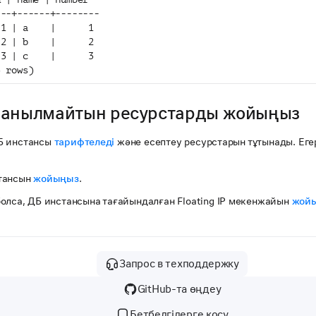
---+------+--------
 1 | a    |      1
 2 | b    |      2
 3 | c    |      3
3 rows)
анылмайтын ресурстарды жойыңыз
Б инстансы
тарифтеледі
және есептеу ресурстарын тұтынады. Егер
тансын
жойыңыз
.
олса, ДБ инстансына тағайындалған Floating IP мекенжайын
жой
Запрос в техподдержку
GitHub-та өңдеу
Бетбелгілерге қосу