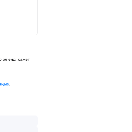
 ол енді қажет
ыңыз
.