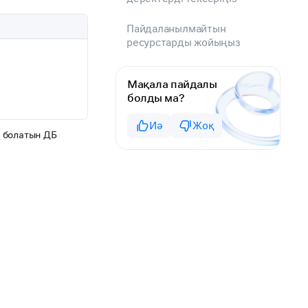
Пайдаланылмайтын
ресурстарды жойыңыз
Мақала пайдалы
болды ма?
Иә
Жоқ
e болатын ДБ