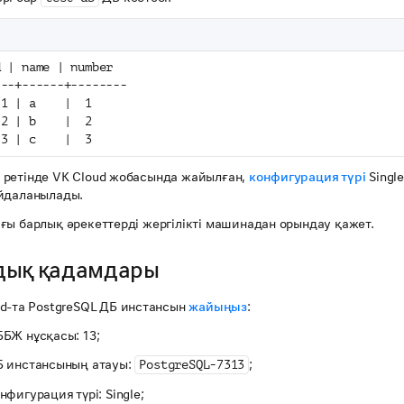
d | name | number
---+------+--------
 1 | a    |  1
 2 | b    |  2
 3 | c    |  3
ретінде VK Cloud жобасында жайылған,
конфигурация түрі
Singl
йдаланылады.
ғы барлық әрекеттерді жергілікті машинадан орындау қажет.
дық қадамдары
ud-та PostgreSQL ДБ инстансын
жайыңыз
:
БЖ нұсқасы: 13;
 инстансының атауы:
;
PostgreSQL-7313
нфигурация түрі: Single;