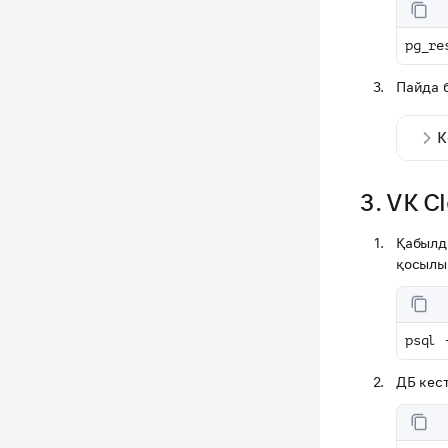
pg_re
Пайда 
К
3. VK C
Қабылд
қосылы
psql 
ДБ кест