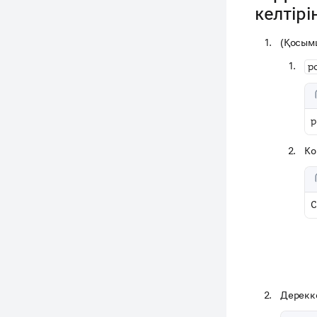
келтірі
(Қосым
p
p
Ко
C
Дереккө