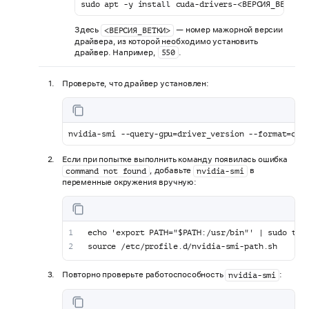
sudo apt -y install cuda-drivers-<ВЕРСИЯ_ВЕТКИ>
Здесь
— номер мажорной версии
<ВЕРСИЯ_ВЕТКИ>
драйвера, из которой необходимо установить
драйвер. Например,
.
550
Проверьте, что драйвер установлен:
nvidia-smi --query-gpu=driver_version --format=csv
Если при попытке выполнить команду появилась ошибка
, добавьте
в
command not found
nvidia-smi
переменные окружения вручную:
echo 'export PATH="$PATH:/usr/bin"' | sudo tee
source /etc/profile.d/nvidia-smi-path.sh
Повторно проверьте работоспособность
:
nvidia-smi