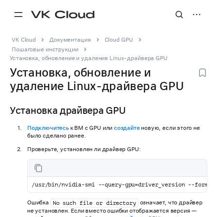
VK Cloud
Документация
Cloud GPU
Пошаговые инструкции
Установка, обновление и удаление Linux-драйвера GPU
Установка, обновление и
удаление Linux-драйвера GPU
Установка драйвера GPU
Подключитесь
к ВМ с GPU или
создайте
новую, если этого не
было сделано ранее.
Проверьте, установлен ли драйвер GPU:
/usr/bin/nvidia-smi --query-gpu=driver_version --format
Ошибка
означает, что драйвер
No such file or directory
не установлен. Если вместо ошибки отображается версия —