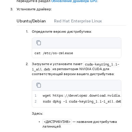
перейдите в раздел
Обновление драйвера GPU
.
Установите драйвер:
Ubuntu/Debian
Red Hat Enterprise Linux
Определите версию дистрибутива:
cat /etc/os-release
Загрузите и установите пакет
cuda-keyring_1.1-
из репозитория NVIDIA CUDA для
1_all.deb
соответствующей версии вашего дистрибутива:
wget https://developer.download.nvidia.com/c
sudo dpkg -i cuda-keyring_1.1-1_all.deb
Здесь:
— название дистрибутива
<ДИСТРИБУТИВ>
латиницей.