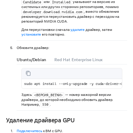
или
указывают на версию из
Candidate
Installed
системных или других сторонних репозиториев, помимо
, вместо обновления
developer.download.nvidia.com
рекомендуется переустановить драйвер с переходом на
репозиторий NVIDIA CUDA.
Для переустановки сначала
удалите
драйвер, затем
установите
его повторно.
Обновите драйвер:
Ubuntu/Debian
Red Hat Enterprise Linux
sudo apt install --only-upgrade -y cuda-driver-<ВЕРСИ
Здесь
— номер мажорной версии
<ВЕРСИЯ_ВЕТКИ>
драйвера, до которой необходимо обновить драйвер.
Например,
.
550
Удаление драйвера GPU
Подключитесь
к ВМ с GPU.