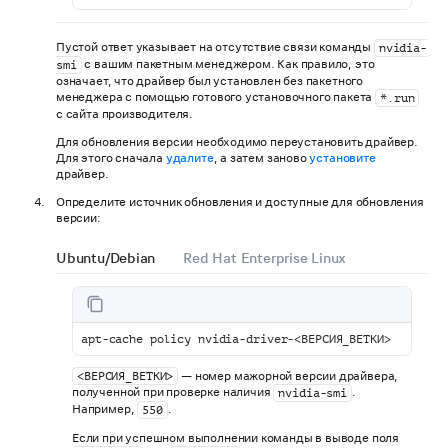
Пустой ответ указывает на отсутствие связи команды
nvidia-
с вашим пакетным менеджером. Как правило, это
smi
означает, что драйвер был установлен без пакетного
менеджера с помощью готового установочного пакета
*.run
с сайта производителя.
Для обновления версии необходимо переустановить драйвер.
Для этого сначала
удалите
, а затем заново
установите
драйвер.
Определите источник обновления и доступные для обновления
версии:
Ubuntu/Debian
Red Hat Enterprise Linux
apt-cache policy nvidia-driver-<ВЕРСИЯ_ВЕТКИ>
— номер мажорной версии драйвера,
<ВЕРСИЯ_ВЕТКИ>
полученной при проверке наличия
.
nvidia-smi
Например,
.
550
Если при успешном выполнении команды в выводе поля