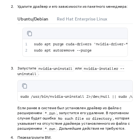
Удалите драйвер и его зависимости из пакетного менеджера:
Ubuntu/Debian
Red Hat Enterprise Linux
sudo apt purge cuda-drivers 'nvidia-driver-*' 'li
sudo apt autoremove --purge
Запустите
или
nvidia-uninstall
nvidia-installer --
.
uninstall
sudo /usr/bin/nvidia-uninstall 2>/dev/null || sudo /usr
Если ранее в системе был установлен драйвер из файла с
расширением
, запустится его удаление. В противном
*.run
случае будет ошибка
, которая
No such file or directory
указывает на отсутствие драйвера установленного из файла с
расширением
. Дальнейшие действия не требуются.
*.run
Перезагрузите ВМ.