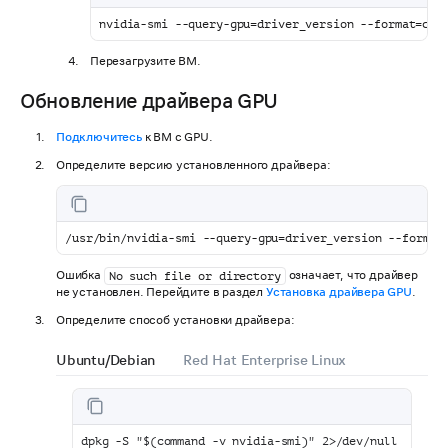
nvidia-smi --query-gpu=driver_version --format=csv
Перезагрузите ВМ.
Обновление драйвера GPU
Подключитесь
к ВМ с GPU.
Определите версию установленного драйвера:
/usr/bin/nvidia-smi --query-gpu=driver_version --format
Ошибка
означает, что драйвер
No such file or directory
не установлен. Перейдите в раздел
Установка драйвера GPU
.
Определите способ установки драйвера:
Ubuntu/Debian
Red Hat Enterprise Linux
dpkg -S "$(command -v nvidia-smi)" 2>/dev/null