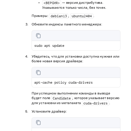
— версия дистрибутива.
<ВЕРСИЯ>
Указываются только числа, без точек.
Примеры:
,
.
debian13
ubuntu2404
Обновите индексы пакетного менеджера:
sudo apt update
Убедитесь, что для установки доступна нужная или
более новая версия драйвера:
apt-cache policy cuda-drivers
При успешном выполнении команды в выводе
будет поле
, которое указывает версию
Candidate
для установки из метапакета
.
cuda-drivers
Установите драйвер: