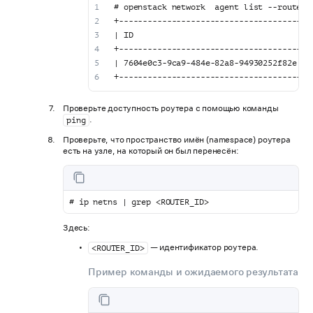
# openstack network  agent list --router 
+--------------------------------------+-
| ID                                   | 
+--------------------------------------+-
| 7604e0c3-9ca9-484e-82a8-94930252f82e | 
+--------------------------------------+-
Проверьте доступность роутера с помощью команды
.
ping
Проверьте, что пространство имён (namespace) роутера
есть на узле, на который он был перенесён:
# ip netns | grep <ROUTER_ID>
Здесь:
— идентификатор роутера.
<ROUTER_ID>
Пример команды и ожидаемого результата