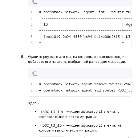
# openstack network  agent list --router f0620
+--------------------------------------+------
| ID                                   | Agent
+--------------------------------------+------
| fbce1819-9e94-4550-b694-da14e00cf6f3 | L3 ag
+--------------------------------------+------
Удалите роутер с агента, на котором он расположен, и
добавьте его на агент, выбранный ранее для миграции.
# openstack network agent remove router <SRC_l
# openstack network agent add router <DST_l3_I
Здесь:
— идентификатор L3 агента, с
<SRC_l3_ID>
которого выполняется миграция.
— идентификатор L3 агента, на
<DST_l3_ID>
который выполняется миграция.