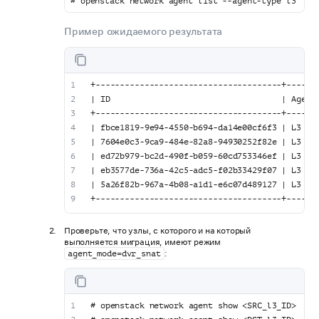
# openstack network agent list --agent-type l3
Пример ожидаемого результата
+--------------------------------------+------
| ID                                   | Agent
+--------------------------------------+------
| fbce1819-9e94-4550-b694-da14e00cf6f3 | L3 ag
| 7604e0c3-9ca9-484e-82a8-94930252f82e | L3 ag
| ed72b979-bc2d-490f-b059-60cd753346ef | L3 ag
| eb3577de-736a-42c5-adc5-f02b33429f07 | L3 ag
| 5a26f82b-967a-4b08-a1d1-e6c07d489127 | L3 ag
+--------------------------------------+------
Проверьте, что узлы, с которого и на который
выполняется миграция, имеют режим
:
agent_mode=dvr_snat
# openstack network agent show <SRC_l3_ID>