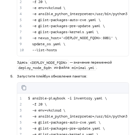
  -f 20 \
  -e env=vkcloud \
  -e ansible_python_interpreter=/usr/bin/python3 \
  -e @list-packages-auto-cve.yaml \
  -e @list-packages-pre-update.yaml \
  -e @list-packages-kernels.yaml \
  -e nexus_host='<DEPLOY_NODE_FQDN>:8081' \
  update_os.yaml \
  --list-hosts
Здесь
— значение переменной
<DEPLOY_NODE_FQDN>
из файла
.
deploy_node_fqdn
minimal.yml
Запустите плейбук обновления пакетов:
$ ansible-playbook -i inventory.yaml \
  -f 20 \
  -e env=vkcloud \
  -e ansible_python_interpreter=/usr/bin/python3 \
  -e @list-packages-auto-cve.yaml \
  -e @list-packages-pre-update.yaml \
  -e @list-packages-kernels.yaml \