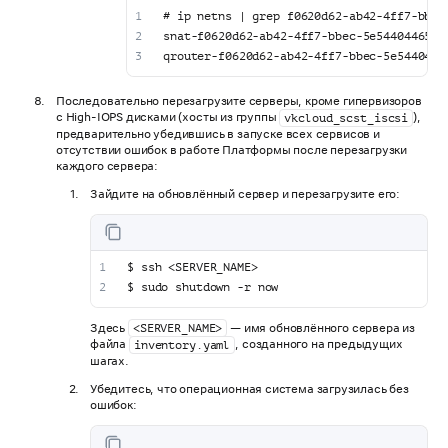
# ip netns | grep f0620d62-ab42-4ff7-bbec
snat-f0620d62-ab42-4ff7-bbec-5e5440446517
qrouter-f0620d62-ab42-4ff7-bbec-5e5440446
Последовательно перезагрузите серверы, кроме гипервизоров
с High-IOPS дисками (хосты из группы
),
vkcloud_scst_iscsi
предварительно убедившись в запуске всех сервисов и
отсутствии ошибок в работе Платформы после перезагрузки
каждого сервера:
Зайдите на обновлённый сервер и перезагрузите его:
$ ssh <SERVER_NAME>
$ sudo shutdown -r now
Здесь
— имя обновлённого сервера из
<SERVER_NAME>
файла
, созданного на предыдущих
inventory.yaml
шагах.
Убедитесь, что операционная система загрузилась без
ошибок: