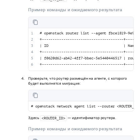
Пример команды и ожидаемого результата
# openstack router list --agent fbce1819-9e94-
+--------------------------------------+------
| ID                                   | Name 
+--------------------------------------+------
| f0620d62-ab42-4ff7-bbec-5e5440446517 | route
+--------------------------------------+------
Проверьте, что роутер размещён на агенте, с которого
будет выполнятся миграция:
# openstack network agent list --router <ROUTER_ID
Здесь
— идентификатор роутера.
<ROUTER_ID>
Пример команды и ожидаемого результата