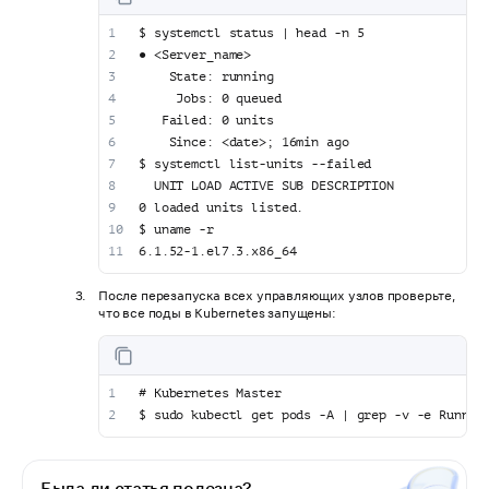
$ systemctl status | head -n 5
● <Server_name>
    State: running
     Jobs: 0 queued
   Failed: 0 units
    Since: <date>; 16min ago
$ systemctl list-units --failed
  UNIT LOAD ACTIVE SUB DESCRIPTION
0 loaded units listed.
$ uname -r
6.1.52-1.el7.3.x86_64
После перезапуска всех управляющих узлов проверьте,
что все поды в Kubernetes запущены:
# Kubernetes Master
$ sudo kubectl get pods -A | grep -v -e Runnin
Была ли статья полезна?