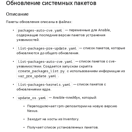
Обновление системных пакетов
Описание
Пакеты обновления описаны в файлах:
— переменные для Ansible,
packages-auto-cve.yaml
содержащие последние версии пакетов устранения
уязвимостей.
— список пакетов, которые
list-packages-pre-update.yaml
обновляются до общего обновления.
— список пакетов с cve-
list-packages-auto-cve.yaml
уязвимостями. Создается запуском скрипта
с использованием информации из
create_packages_list.py
.
var_pre_update.yaml
— список пакетов с
list-packages-kernels.yaml
обновлениями ядра.
— Ansible-плейбук, который:
update_os.yaml
Переподключает rpm-репозитории на новую версию
Nexus.
Заходит на хосты из Inventory.
Получает список установленных пакетов.