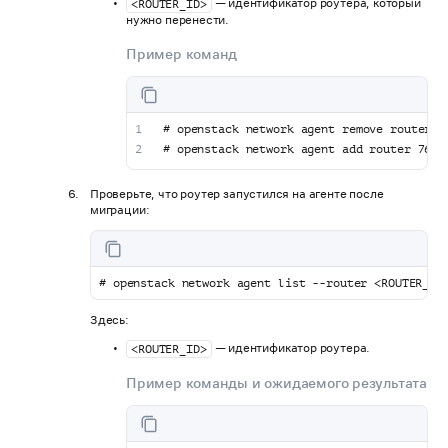
— идентификатор роутера, который
<ROUTER_ID>
нужно перенести.
Пример команд
# openstack network agent remove router f
# openstack network agent add router 7604
Проверьте, что роутер запустился на агенте после
миграции:
# openstack network agent list --router <ROUTER_ID
Здесь:
— идентификатор роутера.
<ROUTER_ID>
Пример команды и ожидаемого результата