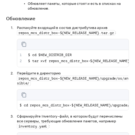
Обновляет пакеты, которые стоят и есть в списках на
обновление.
Обновление
Распакуйте входящий в состав дистрибутива архив
:
repos_mcs_distr_box-${NEW_RELEASE_NAME}.tar.gz
$ cd $NEW_DISTRIB_DIR
$ tar xvf repos_mcs_distr_box-${NEW_RELEASE_NAME}.t
Перейдите в директорию
repos_mcs_distr_box-${NEW_RELEASE_NAME}/upgrade/os/an
sible/
$ cd repos_mcs_distr_box-${NEW_RELEASE_NAME}/upgrade/os
Сформируйте Inventory-файл, в котором будут перечислены
все серверы, требующие обновления пакетов, например
:
inventory.yaml