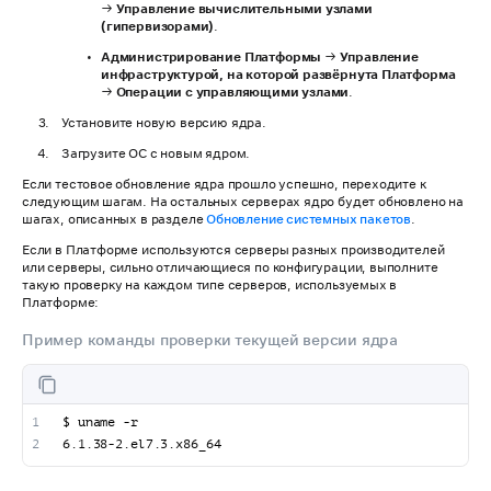
→
Управление вычислительными узлами
(гипервизорами)
.
Администрирование Платформы
→
Управление
инфраструктурой, на которой развёрнута Платформа
→
Операции с управляющими узлами
.
Установите новую версию ядра.
Загрузите ОС с новым ядром.
Если тестовое обновление ядра прошло успешно, переходите к
следующим шагам. На остальных серверах ядро будет обновлено на
шагах, описанных в разделе
Обновление системных пакетов
.
Если в Платформе используются серверы разных производителей
или серверы, сильно отличающиеся по конфигурации, выполните
такую проверку на каждом типе серверов, используемых в
Платформе:
Пример команды проверки текущей версии ядра
$ uname -r
6.1.38-2.el7.3.x86_64