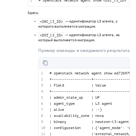
# openstack network agent show <DST_l3_ID>
Здесь:
— идентификатор L3 агента, с
<SRC_l3_ID>
которого выполняется миграция.
— идентификатор L3 агента, на
<DST_l3_ID>
который выполняется миграция.
Пример команды и ожидаемого результата
# openstack network agent show ed72b979-b
+-------------------+--------------------
| Field             | Value              
+-------------------+--------------------
| admin_state_up    | UP                 
| agent_type        | L3 agent           
| alive             | :-)                
| availability_zone | nova               
| binary            | neutron-l3-agent   
| configuration     | {'agent_mode': 'dvr
|                   |'external_network_br