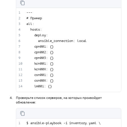
---
# Пример
all:
  hosts:
    deploy:
      ansible_connection: local
    cpn001: {}
    cpn002: {}
    cpn003: {}
    kcn001: {}
    kcn00X: {}
    csn001: {}
    csn00X: {}
    lm001: {}
Проверьте список серверов, на которых произойдет
обновление:
$ ansible-playbook -i inventory.yaml \