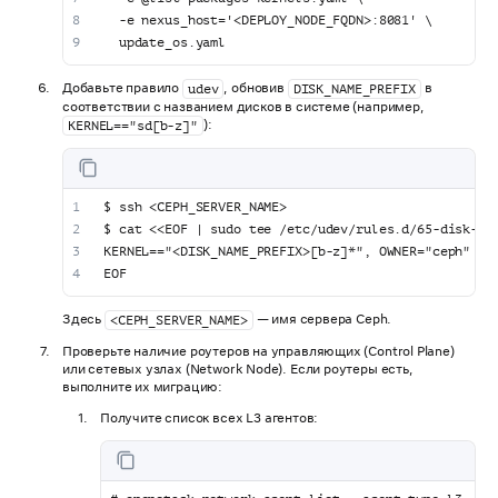
  -e nexus_host='<DEPLOY_NODE_FQDN>:8081' \
  update_os.yaml
Добавьте правило
, обновив
в
udev
DISK_NAME_PREFIX
соответствии с названием дисков в системе (например,
):
KERNEL=="sd[b-z]"
$ ssh <CEPH_SERVER_NAME>
$ cat <<EOF | sudo tee /etc/udev/rules.d/65-disk-ow
KERNEL=="<DISK_NAME_PREFIX>[b-z]*", OWNER="ceph"
EOF
Здесь
— имя сервера Ceph.
<CEPH_SERVER_NAME>
Проверьте наличие роутеров на управляющих (Control Plane)
или сетевых узлах (Network Node). Если роутеры есть,
выполните их миграцию:
Получите список всех L3 агентов: