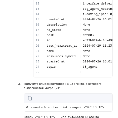
|                   |'interface_driver':'
|                   |'log_agent_heartbeat
|                   |'floating_ips': 0}  
| created_at        | 2024-07-26 16:01:42
| description       | None               
| ha_state          | None               
| host              | cpn003             
| id                | ed72b979-bc2d-490f-
| last_heartbeat_at | 2024-07-29 11:23:25
| name              | None               
| resources_synced  | None               
| started_at        | 2024-07-26 16:01:42
| topic             | l3_agent           
+-------------------+--------------------
Получите список роутеров на L3 агенте, с которого
выполняется миграция:
# openstack router list --agent <SRC_l3_ID>
Здесь
— идентификатор L3 агента.
<SRC_l3_ID>