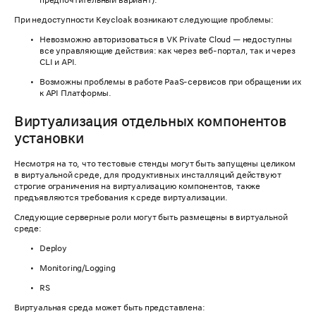
предпочтительный вариант).
При недоступности Keycloak возникают следующие проблемы:
Невозможно авторизоваться в VK Private Cloud — недоступны
все управляющие действия: как через веб-портал, так и через
CLI и API.
Возможны проблемы в работе PaaS-сервисов при обращении их
к API Платформы.
Виртуализация отдельных компонентов
установки
Несмотря на то, что тестовые стенды могут быть запущены целиком
в виртуальной среде, для продуктивных инсталляций действуют
строгие ограничения на виртуализацию компонентов, также
предъявляются требования к среде виртуализации.
Следующие серверные роли могут быть размещены в виртуальной
среде:
Deploy
Monitoring/Logging
RS
Виртуальная среда может быть представлена: