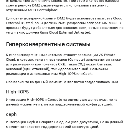
отдельный регион или инсталляцию. При этом в качестве базовой
схемы региона DMZ рекомендуется использовать вариант с
отделенным МСЭ Controlplane.
Для связи доверенной зоны и DMZ будет использоваться сеть Cloud
External Trusted, зоны должны быть разделены аппаратным МСЭ. В
проектах будут добавляться две внешних сети, сетью со шлюзом по
умолчанию должна быть Cloud External Untrusted.
Гиперконвергентные системы
К гиперконвергентным системам относят реализации VK Private
Cloud, в которых узлы гипервизоров (Compute) используются также
для размещения компонентов СХД. Такая СХД может быть как
основной (единственной), так и дополнительной. Возможны
реализации с использованием High-IOPS или Ceph.
Оба варианта на данный момент не являются поддерживаемыми.
High-IOPS
Интеграция High-IOPS и Compute на одном узле допустима, но на
данный момент не является поддерживаемой конфигурацией.
ceph
Интеграция Ceph и Compute на одном узле допустима, но на данный
момент не является поддерживаемой конфигурацией.