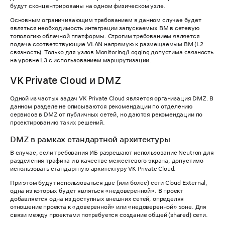
будут сконцентрированы на одном физическом узле.
Основным ограничивающим требованием в данном случае будет
являться необходимость интеграции запускаемых ВМ в сетевую
топологию облачной платформы. Строгим требованием является
подача соответствующие VLAN напрямую к размещаемым ВМ (L2
связность). Только для узлов Monitoring/Logging допустима связность
на уровне L3 с использованием маршрутизации.
VK Private Cloud и DMZ
Одной из частых задач VK Private Cloud является организация DMZ. В
данном разделе не описываются рекомендации по отделению
сервисов в DMZ от публичных сетей, но даются рекомендации по
проектированию таких решений.
DMZ в рамках стандартной архитектуры
В случае, если требования ИБ разрешают использование Neutron для
разделения трафика и в качестве межсетевого экрана, допустимо
использовать стандартную архитектуру VK Private Cloud.
При этом будут использоваться две (или более) сети Cloud External,
одна из которых будет являться «недоверенной». В проект
добавляется одна из доступных внешних сетей, определяя
отношение проекта к «доверенной» или «недоверенной» зоне. Для
связи между проектами потребуется создание общей (shared) сети.