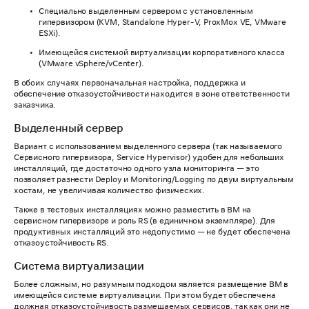
Специально выделенным сервером с установленным
гипервизором (KVM, Standalone Hyper-V, ProxMox VE, VMware
ESXi).
Имеющейся системой виртуализации корпоративного класса
(VMware vSphere/vCenter).
В обоих случаях первоначальная настройка, поддержка и
обеспечение отказоустойчивости находится в зоне ответственности
заказчика.
Выделенный сервер
Вариант с использованием выделенного сервера (так называемого
Сервисного гипервизора, Service Hypervisor) удобен для небольших
инсталляций, где достаточно одного узла мониторинга — это
позволяет разнести Deploy и Monitoring/Logging по двум виртуальным
хостам, не увеличивая количество физических.
Также в тестовых инсталляциях можно разместить в ВМ на
сервисном гипервизоре и роль RS (в единичном экземпляре). Для
продуктивных инсталляций это недопустимо — не будет обеспечена
отказоустойчивость RS.
Система виртуализации
Более сложным, но разумным подходом является размещение ВМ в
имеющейся системе виртуализации. При этом будет обеспечена
должная отказоустойчивость размещаемых сервисов, так как они не