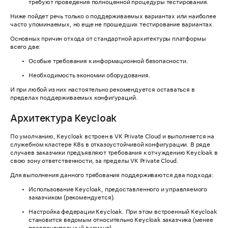
требуют проведения полноценной процедуры тестирования.
Ниже пойдет речь только о поддерживаемых вариантах или наиболее
часто упоминаемых, но еще не прошедших тестирование вариантах.
Основных причин отхода от стандартной архитектуры платформы
всего две:
Особые требования к информационной безопасности.
Необходимость экономии оборудования.
И при любой из них настоятельно рекомендуется оставаться в
пределах поддерживаемых конфигураций.
Архитектура Keycloak
По умолчанию, Keycloak встроен в VK Private Cloud и выполняется на
служебном кластере K8s в отказоустойчивой конфигурации. В ряде
случаев заказчики предъявляют требования к отчуждению Keycloak в
свою зону ответственности, за пределы VK Private Cloud.
Для выполнения данного требования поддерживаются два подхода:
Использование Keycloak, предоставленного и управляемого
заказчиком (рекомендуется).
Настройка федерации Keycloak. При этом встроенный Keycloak
становится ведомым относительно Keycloak заказчика (менее