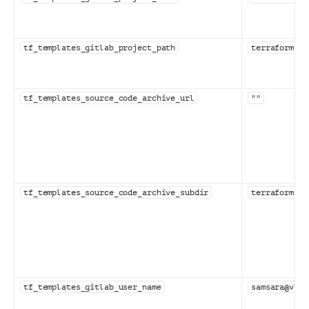
tf_templates_gitlab_project_path
terraform
tf_templates_source_code_archive_url
""
tf_templates_source_code_archive_subdir
terraform-ma
tf_templates_gitlab_user_name
samsara@vk.t