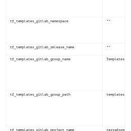
tf_templates_gitlab_namespace
""
tf_templates_gitlab_release_name
""
tf_templates_gitlab_group_name
Templates
tf_templates_gitlab_group_path
templates
tf_templates_gitlab_project_name
terraform