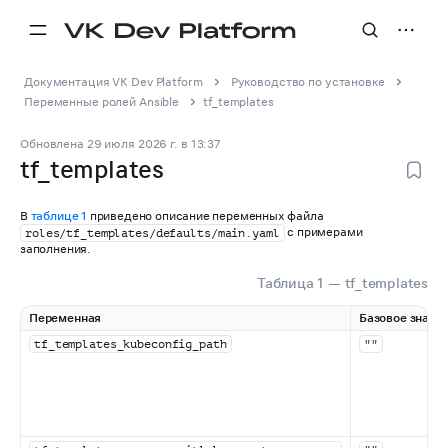
Документация VK Dev Platform
Руководство по установке
Переменные ролей Ansible
tf_templates
Обновлена
29 июля 2026 г.
в
13:37
tf_templates
В
таблице 1
приведено описание переменных файла
с примерами
roles/tf_templates/defaults/main.yaml
заполнения.
Таблица 1 — tf_templates
Переменная
Базовое значе
tf_templates_kubeconfig_path
""