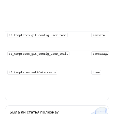
tf_templates_git_config_user_name
samsara
tf_templates_git_config_user_email
samsara@vk.t
tf_templates_validate_certs
true
Была ли статья полезна?