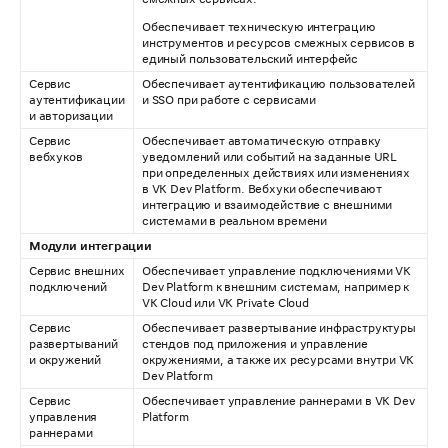
Обеспечивает техническую интеграцию
инструментов и ресурсов смежных сервисов в
единый пользовательский интерфейс
Сервис
Обеспечивает аутентификацию пользователей
аутентификации
и SSO при работе с сервисами
и авторизации
Сервис
Обеспечивает автоматическую отправку
вебхуков
уведомлений или событий на заданные URL
при определенных действиях или изменениях
в VK Dev Platform. Вебхуки обеспечивают
интеграцию и взаимодействие с внешними
системами в реальном времени
Модули интеграции
Сервис внешних
Обеспечивает управление подключениями VK
подключений
Dev Platform к внешним системам, например к
VK Cloud или VK Private Cloud
Сервис
Обеспечивает развертывание инфраструктуры
развертываний
стендов под приложения и управление
и окружений
окружениями, а также их ресурсами внутри VK
Dev Platform
Сервис
Обеспечивает управление раннерами в VK Dev
управления
Platform
раннерами