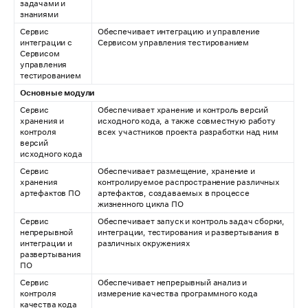
задачами и
знаниями
Сервис
Обеспечивает интеграцию и управление
интеграции с
Сервисом управления тестированием
Сервисом
управления
тестированием
Основные модули
Сервис
Обеспечивает хранение и контроль версий
хранения и
исходного кода, а также совместную работу
контроля
всех участников проекта разработки над ним
версий
исходного кода
Сервис
Обеспечивает размещение, хранение и
хранения
контролируемое распространение различных
артефактов ПО
артефактов, создаваемых в процессе
жизненного цикла ПО
Сервис
Обеспечивает запуск и контроль задач сборки,
непрерывной
интеграции, тестирования и развертывания в
интеграции и
различных окружениях
развертывания
ПО
Сервис
Обеспечивает непрерывный анализ и
контроля
измерение качества программного кода
качества кода