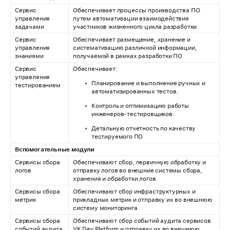
Сервис
Обеспечивает процессы производства ПО
управления
путем автоматизации взаимодействия
задачами
участников жизненного цикла разработки
Сервис
Обеспечивает размещение, хранение и
управления
систематизацию различной информации,
знаниями
получаемой в рамках разработки ПО
Сервис
Обеспечивает:
управления
Планирование и выполнение ручных и
тестированием
автоматизированных тестов.
Контроль и оптимизацию работы
инженеров-тестировщиков.
Детальную отчетность по качеству
тестируемого ПО
Вспомогательные модули
Сервисы сбора
Обеспечивают сбор, первичную обработку и
логов
отправку логов во внешние системы сбора,
хранения и обработки логов
Сервисы сбора
Обеспечивают сбор инфраструктурных и
метрик
прикладных метрик и отправку их во внешнюю
систему мониторинга
Сервисы сбора
Обеспечивают сбор событий аудита сервисов
событий аудита
VK Dev Platform и отправку их во внешнюю