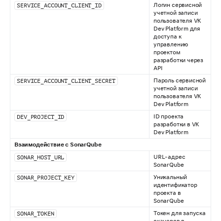
Логин сервисной
SERVICE_ACCOUNT_CLIENT_ID
учетной записи
пользователя VK
Dev Platform для
доступа к
управлению
проектом
разработки через
API
Пароль сервисной
SERVICE_ACCOUNT_CLIENT_SECRET
учетной записи
пользователя VK
Dev Platform
ID проекта
DEV_PROJECT_ID
разработки в VK
Dev Platform
Взаимодействие с SonarQube
URL-адрес
SONAR_HOST_URL
SonarQube
Уникальный
SONAR_PROJECT_KEY
идентификатор
проекта в
SonarQube
Токен для запуска
SONAR_TOKEN