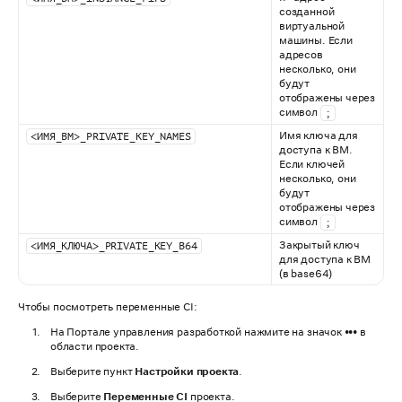
созданной
виртуальной
машины. Если
адресов
несколько, они
будут
отображены через
символ
;
Имя ключа для
<ИМЯ_ВМ>_PRIVATE_KEY_NAMES
доступа к ВМ.
Если ключей
несколько, они
будут
отображены через
символ
;
Закрытый ключ
<ИМЯ_КЛЮЧА>_PRIVATE_KEY_B64
для доступа к ВМ
(в base64)
Чтобы посмотреть переменные CI:
На Портале управления разработкой нажмите на значок
•••
в
области проекта.
Выберите пункт
Настройки проекта
.
Выберите
Переменные CI
проекта.