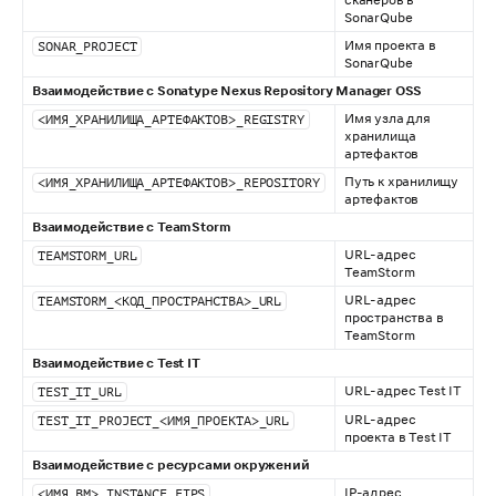
сканеров в
SonarQube
Имя проекта в
SONAR_PROJECT
SonarQube
Взаимодействие с Sonatype Nexus Repository Manager OSS
Имя узла для
<ИМЯ_ХРАНИЛИЩА_АРТЕФАКТОВ>_REGISTRY
хранилища
артефактов
Путь к хранилищу
<ИМЯ_ХРАНИЛИЩА_АРТЕФАКТОВ>_REPOSITORY
артефактов
Взаимодействие с TeamStorm
URL-адрес
TEAMSTORM_URL
TeamStorm
URL-адрес
TEAMSTORM_<КОД_ПРОСТРАНСТВА>_URL
пространства в
TeamStorm
Взаимодействие с Test IT
URL-адрес Test IT
TEST_IT_URL
URL-адрес
TEST_IT_PROJECT_<ИМЯ_ПРОЕКТА>_URL
проекта в Test IT
Взаимодействие с ресурсами окружений
IP-адрес
<ИМЯ_ВМ>_INSTANCE_FIPS