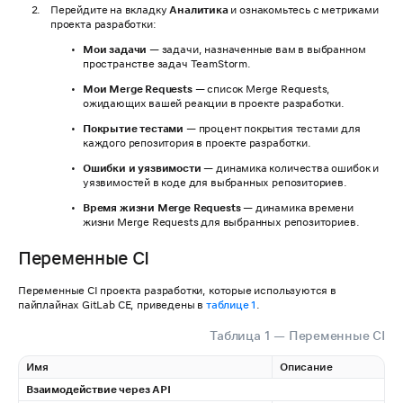
Перейдите на вкладку
Аналитика
и ознакомьтесь с метриками
проекта разработки:
Мои задачи
— задачи, назначенные вам в выбранном
пространстве задач TeamStorm.
Мои Merge Requests
— список Merge Requests,
ожидающих вашей реакции в проекте разработки.
Покрытие тестами
— процент покрытия тестами для
каждого репозитория в проекте разработки.
Ошибки и уязвимости
— динамика количества ошибок и
уязвимостей в коде для выбранных репозиториев.
Время жизни Merge Requests
— динамика времени
жизни Merge Requests для выбранных репозиториев.
Переменные CI
Переменные CI проекта разработки, которые используются в
пайплайнах GitLab CE, приведены в
таблице 1
.
Таблица 1 — Переменные CI
Имя
Описание
Взаимодействие через API