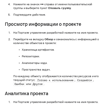
Нажмите на значок
•••
справа от имени пользовательской
группы и выберите пункт
Отозвать группу
.
Подтвердите действие.
Просмотр информации о проекте
На Портале управления разработкой нажмите на имя проекта.
Перейдите на вкладку
Обзор
и ознакомьтесь с информацией о
количестве объектов в проекте:
Хранилища артефактов.
Репозитории.
Анализаторы кода.
Пространства задач.
По каждому объекту отображается количество ресурсов и его
текущий статус:
,
,
Готово к использованию
Создается
или
.
Ошибки
Другое
Аналитика проекта
На Портале управления разработкой нажмите на имя проекта.