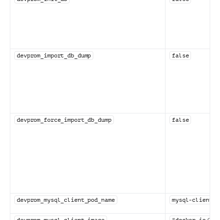
devprom_import_db_dump
false
devprom_force_import_db_dump
false
devprom_mysql_client_pod_name
mysql-client
devprom_mysql_client_image
"docker.io/bit