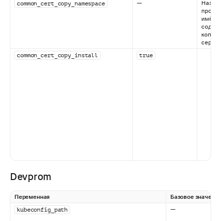
—
Назва
common_cert_copy_namespace
простр
имён,
содер
копию 
серти
common_cert_copy_install
true
Devprom
Переменная
Базовое значени
—
kubeconfig_path