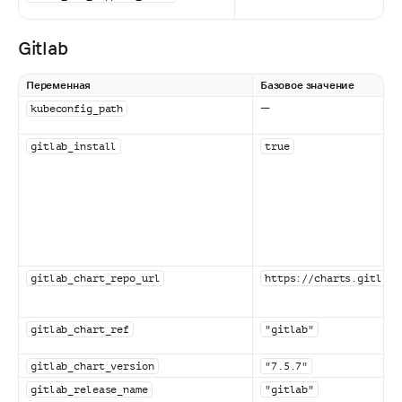
Gitlab
Переменная
Базовое значение
—
kubeconfig_path
gitlab_install
true
gitlab_chart_repo_url
https://charts.gitlab.
gitlab_chart_ref
"gitlab"
gitlab_chart_version
"7.5.7"
gitlab_release_name
"gitlab"