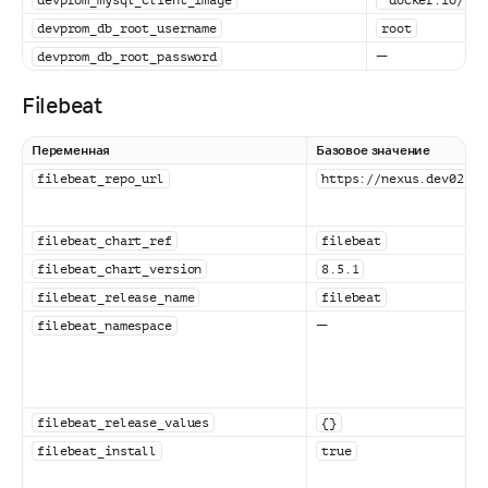
devprom_db_root_username
root
—
devprom_db_root_password
Filebeat
Переменная
Базовое значение
filebeat_repo_url
https://nexus.dev02.de
filebeat_chart_ref
filebeat
filebeat_chart_version
8.5.1
filebeat_release_name
filebeat
—
filebeat_namespace
filebeat_release_values
{}
filebeat_install
true