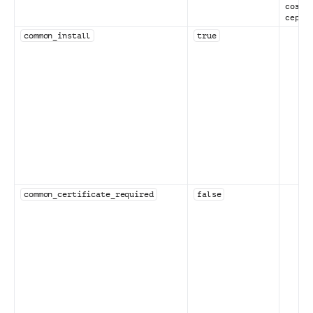
создае
серти
common_install
true
common_certificate_required
false