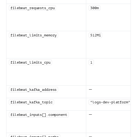
filebeat_requests_cpu
300m
filebeat_limits_memory
512Mi
filebeat_limits_cpu
1
—
filebeat_kafka_address
filebeat_kafka_topic
"logs-dev-platform"
—
filebeat_inputs[].component
—
filebeat_inputs[].paths