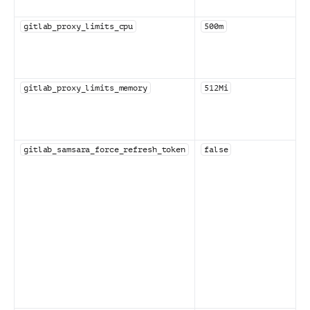
gitlab_proxy_limits_cpu
500m
gitlab_proxy_limits_memory
512Mi
gitlab_samsara_force_refresh_token
false