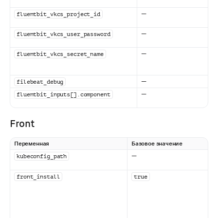
—
fluentbit_vkcs_project_id
—
fluentbit_vkcs_user_password
—
fluentbit_vkcs_secret_name
—
filebeat_debug
—
fluentbit_inputs[].component
Front
Переменная
Базовое значение
—
kubeconfig_path
front_install
true