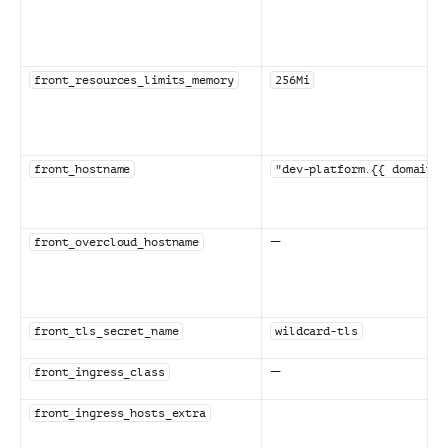
front_resources_limits_memory
256Mi
front_hostname
"dev-platform.{{ domain }
—
front_overcloud_hostname
front_tls_secret_name
wildcard-tls
—
front_ingress_class
front_ingress_hosts_extra