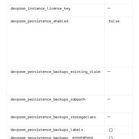
—
devprom_instance_license_key
devprom_persistence_enabled
false
—
devprom_persistence_backups_existing_claim
—
devprom_persistence_backups_subpath
—
devprom_persistence_backups_storageclass
devprom_persistence_backups_labels
{}
_ annotations
devprom_persistence_backups
{}