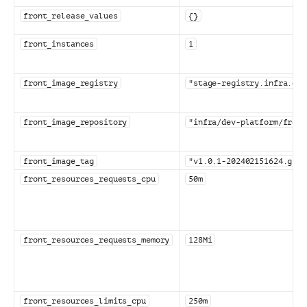
front_release_values
{}
front_instances
1
front_image_registry
"stage-registry.infra.dev
front_image_repository
"infra/dev-platform/front
front_image_tag
"v1.0.1-202402151624.git6
front_resources_requests_cpu
50m
front_resources_requests_memory
128Mi
front_resources_limits_cpu
250m