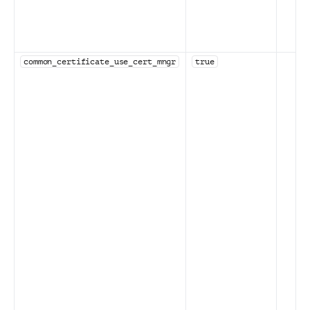
common_certificate_use_cert_mngr
true