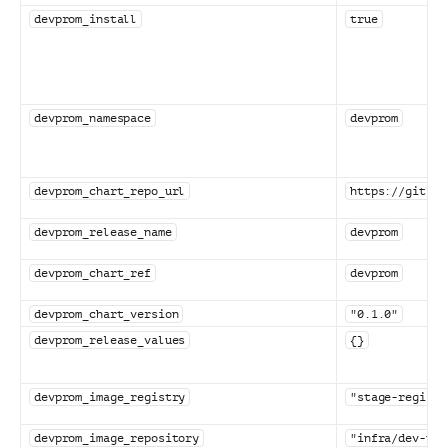
devprom_install
true
devprom_namespace
devprom
devprom_chart_repo_url
https://gitlab
devprom_release_name
devprom
devprom_chart_ref
devprom
devprom_chart_version
"0.1.0"
devprom_release_values
{}
devprom_image_registry
"stage-registr
devprom_image_repository
"infra/dev-pla