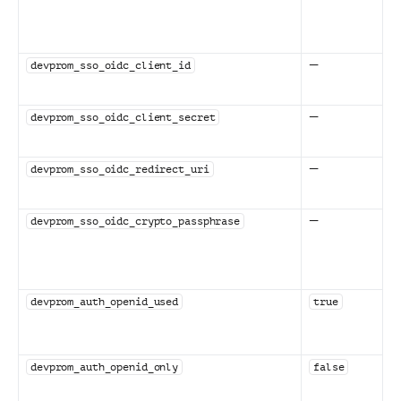
—
devprom_sso_oidc_client_id
—
devprom_sso_oidc_client_secret
—
devprom_sso_oidc_redirect_uri
—
devprom_sso_oidc_crypto_passphrase
devprom_auth_openid_used
true
devprom_auth_openid_only
false