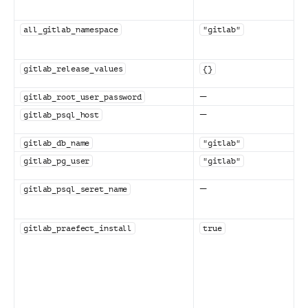
all_gitlab_namespace
"gitlab"
gitlab_release_values
{}
—
gitlab_root_user_password
—
gitlab_psql_host
gitlab_db_name
"gitlab"
gitlab_pg_user
"gitlab"
—
gitlab_psql_seret_name
gitlab_praefect_install
true