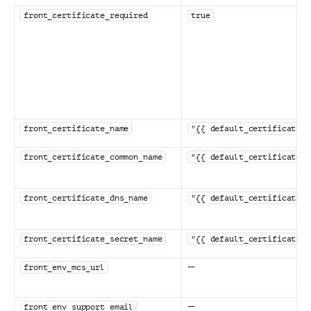
front_certificate_required
true
front_certificate_name
"{{ default_certificate_n
front_certificate_common_name
"{{ default_certificate_c
front_certificate_dns_name
"{{ default_certificate_d
front_certificate_secret_name
"{{ default_certificate_s
—
front_env_mcs_url
—
front_env_support_email