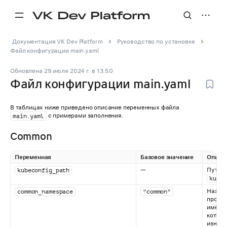
Документация VK Dev Platform
Руководство по установке
Файл конфигурации main.yaml
Обновлена
29 июля 2024 г.
в
13:50
Файл конфигурации main.yaml
В таблицах ниже приведено описание переменных файла
с примерами заполнения.
main.yaml
Common
Переменная
Базовое значение
Описа
—
Путь к
kubeconfig_path
kube.
Назва
common_namespace
"common"
простр
имён, 
котор
изнача