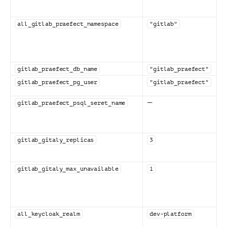
all_gitlab_praefect_namespace
"gitlab"
gitlab_praefect_db_name
"gitlab_praefect"
gitlab_praefect_pg_user
"gitlab_praefect"
—
gitlab_praefect_psql_seret_name
gitlab_gitaly_replicas
3
gitlab_gitaly_max_unavailable
1
all_keycloak_realm
dev-platform