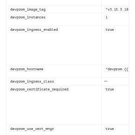
devprom_image_tag
"v3.15.3.1848-
devprom_instances
1
devprom_ingress_enabled
true
devprom_hostname
"devprom.{{ do
—
devprom_ingress_class
devprom_certificate_required
true
devprom_use_cert_mngr
true