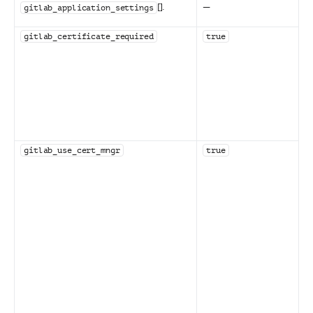
[].
—
gitlab_application_settings
gitlab_certificate_required
true
gitlab_use_cert_mngr
true