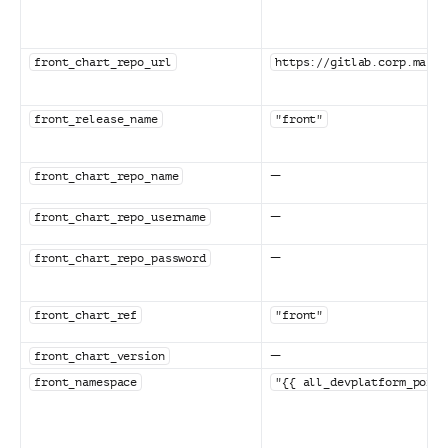
front_chart_repo_url
https://gitlab.corp.mail.
front_release_name
"front"
—
front_chart_repo_name
—
front_chart_repo_username
—
front_chart_repo_password
front_chart_ref
"front"
—
front_chart_version
front_namespace
"{{ all_devplatform_porta