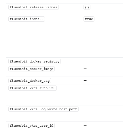
fluentbit_release_values
{}
fluentbit_install
true
—
fluentbit_docker_registry
—
fluentbit_docker_image
—
fluentbit_docker_tag
—
fluentbit_vkcs_auth_url
—
fluentbit_vkcs_log_write_host_port
—
fluentbit_vkcs_user_id