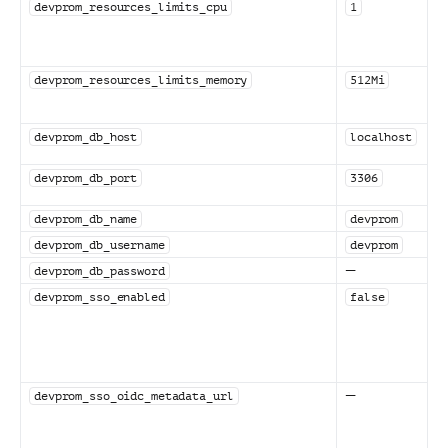
devprom_resources_limits_cpu
1
devprom_resources_limits_memory
512Mi
devprom_db_host
localhost
devprom_db_port
3306
devprom_db_name
devprom
devprom_db_username
devprom
—
devprom_db_password
devprom_sso_enabled
false
—
devprom_sso_oidc_metadata_url