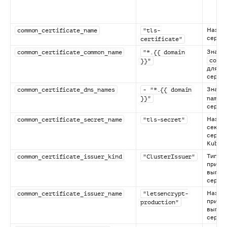
Назва
common_certificate_name
"tls-
серти
certificate"
Значе
common_certificate_common_name
"*.{{ domain
commo
}}"
для
серти
Значе
common_certificate_dns_names
- "*.{{ domain
}}"
name
серти
Назва
common_certificate_secret_name
"tls-secret"
секрет
серти
Kubern
Тип
common_certificate_issuer_kind
"ClusterIssuer"
прило
выпус
серти
Назва
common_certificate_issuer_name
"letsencrypt-
прило
production"
выпус
серти