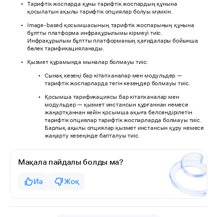
Тарифтік жоспарда құны тарифтік жоспардың құнына
қосылатын ақылы тарифтік опциялар болуы мүмкін.
Image-based қосымшасының тарифтік жоспарының құнына
бұлтты платформа инфрақұрылымы кірмеуі тиіс.
Инфрақұрылым бұлтты платформаның қағидалары бойынша
бөлек тарификацияланады.
Қызмет құрамында мыналар болмауы тиіс:
Сынақ кезеңі бар кітапханалар мен модульдер —
тарифтік жоспарларда тегін кезеңдер болмауы тиіс.
Қосымша тарификациясы бар кітапханалар мен
модульдер — қызмет инстансын құрғаннан немесе
жаңартқаннан кейін қосымша ақыға белсендірілетін
тарифтік опциялар тарифтік жоспарларда болмауы тиіс.
Барлық ақылы опциялар қызмет инстансын құру немесе
жаңарту кезеңінде бапталуы тиіс.
Мақала пайдалы болды ма?
Иә
Жоқ