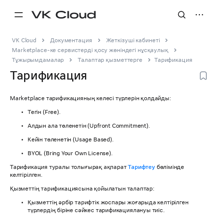
VK Cloud
Документация
Жеткізуші кабинеті
Marketplace-ке сервистерді қосу жөніндегі нұсқаулық
Тұжырымдамалар
Талаптар қызметтерге
Тарификация
Тарификация
Marketplace тарификацияның келесі түрлерін қолдайды:
Тегін (Free).
Алдын ала төленетін (Upfront Commitment).
Кейін төленетін (Usage Based).
BYOL (Bring Your Own License).
Тарификация туралы толығырақ ақпарат
Тарифтеу
бөлімінде
келтірілген.
Қызметтің тарификациясына қойылатын талаптар:
Қызметтің әрбір тарифтік жоспары жоғарыда келтірілген
түрлердің біріне сәйкес тарификациялануы тиіс.