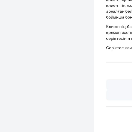
клиенттің ж
арналған бө
бойынша бон
Клиенттің б
қолмен есеп
серіктесінің
Серіктес кли