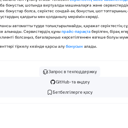
оба бонустық шотында виртуалды машиналарға және сервистердің
лек бонустар болса, серіктес сондай-ақ бонустық шот топтарыны
устардың қалдығы мен қолданылу мерзімін көреді.
алансы автоматты түрде толықтырылмайды, қаражат серіктестің 
ке алынады. Сервистердің құны
прайс-парақта
берілген, бірақ еге
 клиенті болсаңыз, бағаларыңыз көрсетілгеннен өзгеше болуы мүмк
енттері тіркелу кезінде қарсы алу
бонусын
алады.
Запрос в техподдержку
GitHub-та өңдеу
Бетбелгілерге қосу