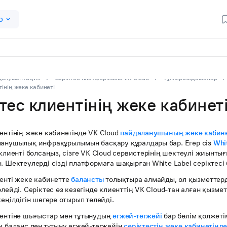
р
Документация
Серіктес платформасы VK Cloud
Тұжырымдамалар
тінің жеке кабинеті
тес клиентінің жеке кабинет
ентінің жеке кабинетінде VK Cloud
пайдаланушының жеке кабине
ланушылық инфрақұрылымын басқару құралдары бар. Егер сіз
Whi
 клиенті болсаңыз, сізге VK Cloud сервистерінің шектеулі жиынты
. Шектеулерді сізді платформаға шақырған White Label серіктесі 
иенті жеке кабинетте
балансты
толықтыра алмайды, ол қызметтерд
өлейді. Серіктес өз кезегінде клиенттің VK Cloud-тан алған қызмет
жеңілдігін шегере отырып төлейді.
иентіне шығыстар мен тұтынудың
егжей-тегжейі
бар бөлім қолжетім
ң баланс пен тұтыну егжей-тегжейін
серіктестің жеке кабинетінд