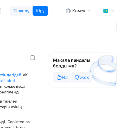
Тіркелу
Кіру
Көмек
і
Мақала пайдалы
болды ма?
тіндегідей
VK
Иә
Жоқ
te Label
ғы қолжетімді
белгілейді.
і тікелей
терін өзінің
ді. Серіктес өз
е
көреді. Егер