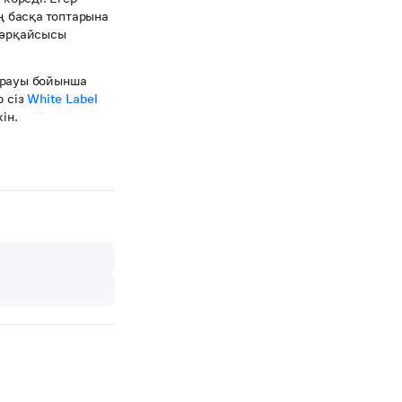
 басқа топтарына
ң әрқайсысы
сұрауы бойынша
р сіз
White Label
ін.