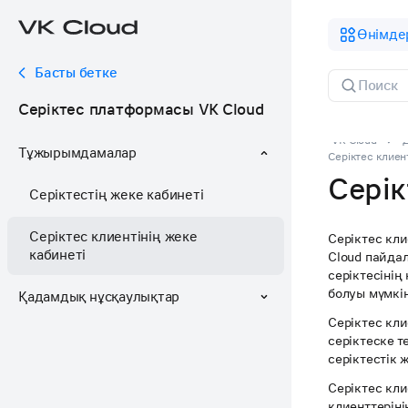
Өнімде
Басты бетке
Серіктес платформасы VK Cloud
VK Cloud
Тұжырымдамалар
Серіктес клиен
Серік
Серіктестің жеке кабинеті
Серіктес клиентінің жеке
Серіктес кли
кабинеті
Cloud пайда
серіктесінің
болуы мүмкін
Қадамдық нұсқаулықтар
Серіктес кл
серіктеске т
серіктестік 
Серіктес кл
клиенттеріні