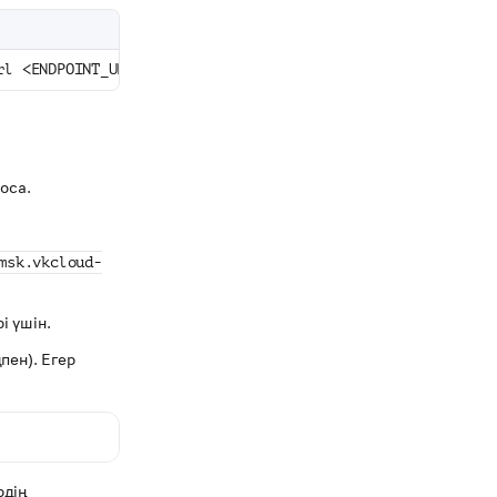
rl <ENDPOINT_URL> --expires-in <СРОК_ДЕЙСТВИЯ>
оса.
msk.vkcloud-
і үшін.
пен). Егер
рдің