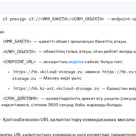
s s3 presign s3://<ИМЯ_БАКЕТА>/<КЛЮЧ_ОБЪЕКТА> --endpoint-u
а:
— қажетті объект орналасқан бакеттің атауы.
<ИМЯ_БАКЕТА>
— объектінің толық атауы, оған дейінгі жолды қ
<КЛЮЧ_ОБЪЕКТА>
— аккаунттың
өңіріне
сәйкес болуы тиіс:
<ENDPOINT_URL>
немесе
https://hb.vkcloud-storage.ru
https://hb.ru-
— Мәскеу өңірі үшін;
storage.ru
— Қазақстан өңір
https://hb.kz-ast.vkcloud-storage.ru
— қолжетімділіктің әрекет ету уақыты (секунд
<СРОК_ДЕЙСТВИЯ>
көрсетілмесе, сілтеме 3600 секунд бойы жарамды болады.
Қолтаңбаланған URL қалыптастыру командасының мысалы
анған URL қалыптастыру командасы үшін қолжетімді параметрле