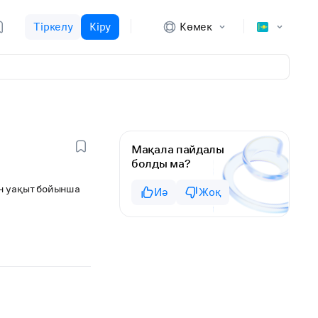
Тіркелу
Кіру
Көмек
Мақала пайдалы
болды ма?
ін уақыт бойынша
Иә
Жоқ