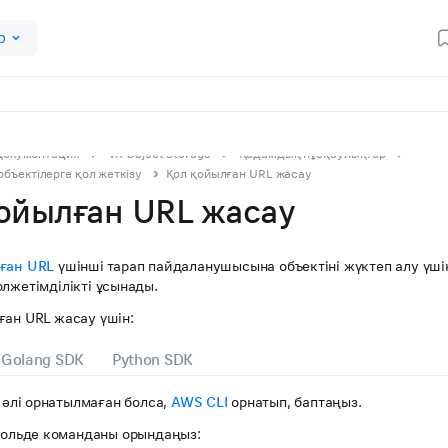
р
Документация
VK Object Storage
Қадамдық нұсқаулықтар
объектілерге қол жеткізу
Қол қойылған URL жасау
ойылған URL жасау
ған URL
үшінші тарап пайдаланушысына объектіні жүктеп алу үш
лжетімділікті ұсынады.
ған URL жасау үшін:
Golang SDK
Python SDK
 әлі орнатылмаған болса,
AWS CLI
орнатып, баптаңыз.
ольде команданы орындаңыз: