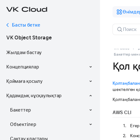
Өнімде
Басты бетке
VK Object Storage
VK Cloud
Жылдам бастау
Бакеттер мен 
Қол қ
Концепциялар
Қоймаға қосылу
Қолтаңбалан
шектелген қо
Қадамдық нұсқаулықтар
Қолтаңбалан
Бакеттер
AWS CLI
Объектілер
Егер
Конс
Сақтау кластары