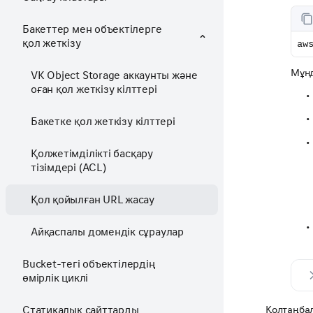
Бакеттер мен объектілерге
қол жеткізу
aw
Мұнд
VK Object Storage аккаунты және
оған қол жеткізу кілттері
Бакетке қол жеткізу кілттері
Қолжетімділікті басқару
тізімдері (ACL)
Қол қойылған URL жасау
Айқаспалы домендік сұраулар
Bucket-тегі объектілердің
өмірлік циклі
Статикалық сайттарды
Қолтаңбал