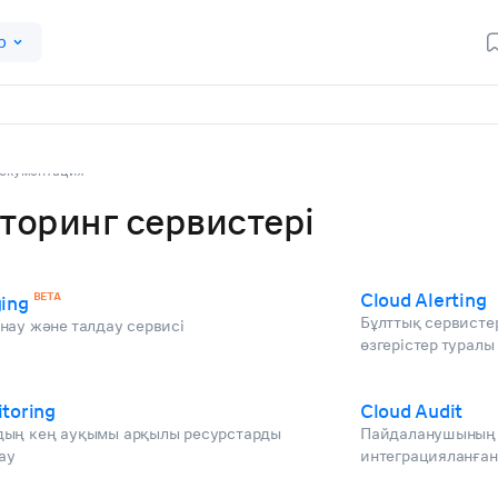
р
окументация
торинг сервистері
BETA
Cloud Alerting
ing
Бұлттық сервисте
нау және талдау сервисі
өзгерістер туралы
toring
Cloud Audit
ың кең ауқымы арқылы ресурстарды
Пайдаланушының 
ау
интеграцияланған