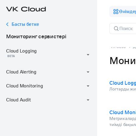
Өнімде
Басты бетке
Мониторинг сервистері
VK Cloud
Д
Cloud Logging
BETA
Мони
Cloud Alerting
Cloud Logg
Cloud Monitoring
Логтарды жи
Cloud Audit
Cloud Moni
Метрикалард
тиімді бақыл