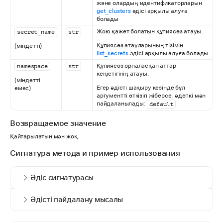
және олардың идентификаторларын
get_clusters
әдісі арқылы алуға
болады
Жою қажет болатын құпиясөз атауы.
secret_name
str
Құпиясөз атауларының тізімін
(міндетті)
list_secrets
әдісі арқылы алуға болады
Құпиясөз орналасқан аттар
namespace
str
кеңістігінің атауы.
(міндетті
Егер әдісті шақыру кезінде бұл
емес)
аргументті өткізіп жіберсе, әдепкі мән
пайдаланылады:
default
Возвращаемое значение
Қайтарылатын мән жоқ.
Сигнатура метода и пример использования
Әдіс сигнатурасы
Әдісті пайдалану мысалы