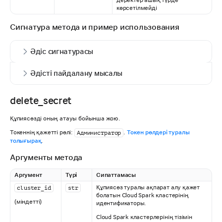
көрсетілмейді
Сигнатура метода и пример использования
Әдіс сигнатурасы
Әдісті пайдалану мысалы
delete_secret
Құпиясөзді оның атауы бойынша жою.
Токеннің қажетті рөлі:
.
Токен рөлдері туралы
Администратор
толығырақ
.
Аргументы метода
Аргумент
Түрі
Сипаттамасы
Құпиясөз туралы ақпарат алу қажет
cluster_id
str
болатын Cloud Spark кластерінің
(міндетті)
идентификаторы.
Cloud Spark кластерлерінің тізімін