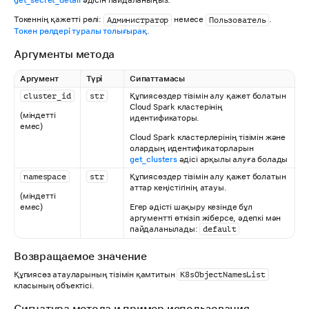
Токеннің қажетті рөлі:
немесе
.
Администратор
Пользователь
Токен рөлдері туралы толығырақ
.
Аргументы метода
Аргумент
Түрі
Сипаттамасы
Құпиясөздер тізімін алу қажет болатын
cluster_id
str
Cloud Spark кластерінің
(міндетті
идентификаторы.
емес)
Cloud Spark кластерлерінің тізімін және
олардың идентификаторларын
get_clusters
әдісі арқылы алуға болады
Құпиясөздер тізімін алу қажет болатын
namespace
str
аттар кеңістігінің атауы.
(міндетті
Егер әдісті шақыру кезінде бұл
емес)
аргументті өткізіп жіберсе, әдепкі мән
пайдаланылады:
default
Возвращаемое значение
Құпиясөз атауларының тізімін қамтитын
K8sObjectNamesList
класының объектісі.
Сигнатура метода и пример использования