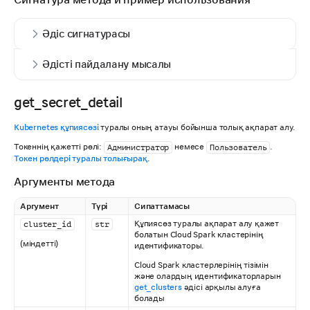
Әдіс сигнатурасы
Әдісті пайдалану мысалы
get_secret_detail
Kubernetes құпиясөзі
туралы оның атауы бойынша толық ақпарат алу.
Токеннің қажетті рөлі:
немесе
.
Администратор
Пользователь
Токен рөлдері туралы толығырақ
.
Аргументы метода
Аргумент
Түрі
Сипаттамасы
Құпиясөз туралы ақпарат алу қажет
cluster_id
str
болатын Cloud Spark кластерінің
(міндетті)
идентификаторы.
Cloud Spark кластерлерінің тізімін
және олардың идентификаторларын
get_clusters
әдісі арқылы алуға
болады