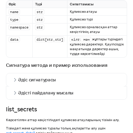
Өріс
Түрі
Сипаттамасы
Құпиясөз атауы
name
str
Құпиясөз түрі
type
str
Құпиясөз орналасқан аттар
namespace
str
кеңістігінің атауы
жұптары түріндегі
data
dict[str,str]
кілт: мән
құпиясөз деректері. Қауіпсіздік
мақсатында деректер ашық
түрде көрсетілмейді
Сигнатура метода и пример использования
Әдіс сигнатурасы
Әдісті пайдалану мысалы
list_secrets
Көрсетілген аттар кеңістігіндегі құпиясөз атауларының тізімін алу.
Тізімдегі жеке құпиясөз туралы толық ақпаратты алу үшін
get_secret_detail
әдісін пайдаланыңыз.