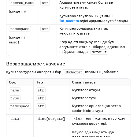
Ақпаратын алу қажет болатын
secret_name
str
құпиясөз атауы.
(міндетті)
Құпиясөз атауларының тізімін
list_secrets
әдісі арқылы алуға болады
Құпиясөз орналасқан аттар
namespace
str
кеңістігінің атауы.
(міндетті
Егер әдісті шақыру кезінде бұл
емес)
аргументті өткізіп жіберсе, әдепкі мән
пайдаланылады:
default
Возвращаемое значение
Құпиясөз туралы ақпараты бар
класының объектісі.
K8sSecret
Өріс
Түрі
Сипаттамасы
Құпиясөз атауы
name
str
Құпиясөз түрі
type
str
Құпиясөз орналасқан аттар
namespace
str
кеңістігінің атауы
жұптары түріндегі
data
dict[str,str]
кілт: мән
құпиясөз деректері.
Қауіпсіздік мақсатында
деректер ашық түрде