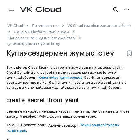
VK Cloud
Документация
VK Cloud платформасындағы Spark
Cloud ML Platform кітапханасы
Cloud Spark-пен жұмыс істеу әдістері
Құпиясөздермен жұмыс істеу
Құпиясөздермен жұмыс істеу
Бұл әдістер Cloud Spark кластерінің жұмысын қамтамасыз ететін
Cloud Containers кластерінің құпиясөздерімен жұмыс істеуге
мүмкіндік береді.
Kubernetes құпиясөздері
Spark тапсырмасын
орындау кезінде қажет болуы мүмкін сезімтал деректерді қауіпсіз
сақтауды және пайдалануды ұйымдастыруға мүмкіндік береді.
create_secret_from_yaml
Берілген манифест негізінде көрсетілген аттар кеңістігінде құпиясөз
жасау. Манифест YAML форматында болуы керек.
Токеннің қажетті рөлі:
.
Токен рөлдері туралы
Администратор
толығырақ
.