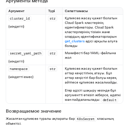
Аргументы метода
Аргумент
Түрі
Сипаттамасы
Құпиясөз жасау қажет болатын
cluster_id
str
Cloud Spark кластерінің
(міндетті)
идентификаторы. Cloud Spark
кластерлерінің тізімін және
олардың идентификаторларын
get_clusters
әдісі арқылы алуға
болады
Манифесті бар YAML-файлына
secret_yaml_path
str
жол
(міндетті)
Құпиясөз жасау қажет болатын
namespace
str
аттар кеңістігінің атауы. Бұл
(міндетті емес)
аттар кеңістігі бар болуы керек,
әйтпесе құпиясөз жасалмайды.
Егер әдісті шақыру кезінде бұл
аргументті өткізіп жіберсе, әдепкі
мән пайдаланылады:
default
Возвращаемое значение
Жасалған құпиясөз туралы ақпараты бар
класының
K8sSecret
объектісі.