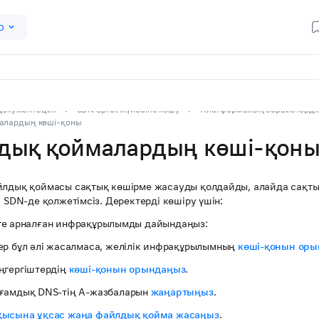
р
Документация
SDN Sprut жүйесіне көшу
Платформалық сервистерді
алардың көші-қоны
дық қоймалардың көші-қон
йлдық қоймасы сақтық көшірме жасауды қолдайды, алайда сақты
і SDN-де қолжетімсіз. Деректерді көшіру үшін:
ге арналған инфрақұрылымды дайындаңыз:
ер бұл әлі жасалмаса, желілік инфрақұрылымның
көші-қонын ор
ңгергіштердің
көші-қонын орындаңыз
.
ғамдық DNS-тің A-жазбаларын
жаңартыңыз
.
қысына ұқсас жаңа файлдық қойма жасаңыз
.