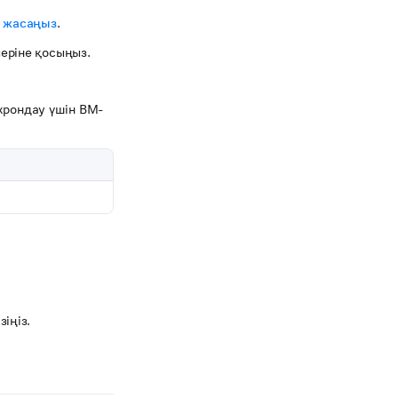
 жасаңыз
.
еріне қосыңыз.
хрондау үшін ВМ-
іңіз.