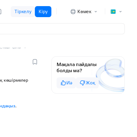
Тіркелу
Кіру
Көмек
ң көші-қоны
ы
Мақала пайдалы
болды ма?
қ көшірмелер
Иә
Жоқ
ындаңыз
.