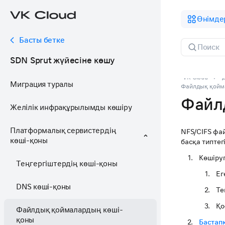
Өнімде
Басты бетке
SDN Sprut жүйесіне көшу
VK Cloud
Миграция туралы
Файлдық қойм
Файл
Желілік инфрақұрылымды көшіру
Платформалық сервистердің
NFS/CIFS фа
көші-қоны
басқа типтег
Көшіру
Теңгергіштердің көші-қоны
Ег
DNS көші-қоны
Те
Қо
Файлдық қоймалардың көші-
қоны
Бастап