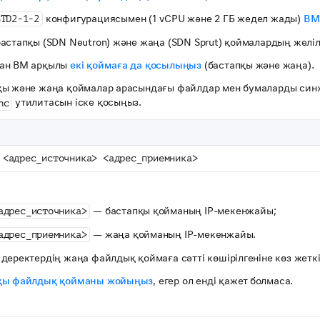
конфигурациясымен (1 vCPU және 2 ГБ жедел жады)
ВМ
STD2-1-2
астапқы (SDN Neutron) және жаңа (SDN Sprut) қоймалардың желіл
ан ВМ арқылы
екі қоймаға да қосылыңыз
(бастапқы және жаңа).
қы және жаңа қоймалар арасындағы файлдар мен бумаларды син
утилитасын іске қосыңыз.
nc
 <адрес_источника> <адрес_приемника>
— бастапқы қойманың IP-мекенжайы;
адрес_источника>
— жаңа қойманың IP-мекенжайы.
адрес_приемника>
деректердің жаңа файлдық қоймаға сәтті көшірілгеніне көз жеткіз
қы файлдық қойманы жойыңыз
, егер ол енді қажет болмаса.