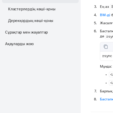
Ең аз
Кластерлердің көші-қоны
ВМ-ді
б
Дерекқордың көші-қоны
Жасалғ
Бастап
Сұрақтар мен жауаптар
де
rsy
Ақауларды жою
rsync
Мұнда:
<
<
Барлық 
Бастап