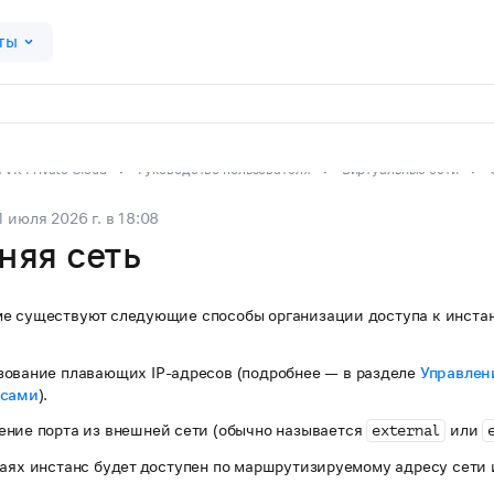
ты
VK Private Cloud
Руководство пользователя
Виртуальные сети
1 июля 2026 г.
в
18:08
няя сеть
е существуют следующие способы организации доступа к инстан
зование плавающих IP-адресов (подробнее — в разделе
Управлен
есами
).
ение порта из внешней сети (обычно называется
или
external
чаях инстанс будет доступен по маршрутизируемому адресу сети 