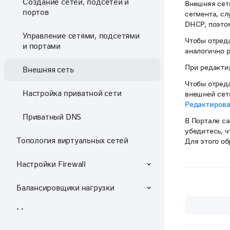
Создание сетей, подсетей и
Внешняя сет
портов
сегмента, сл
DHCP, поэто
Управление сетями, подсетями
Чтобы отред
и портами
аналогично 
При редакти
Внешняя сеть
Чтобы отред
Настройка приватной сети
внешней сет
Редактирова
Приватный DNS
В Портале с
убедитесь, 
Топология виртуальных сетей
Для этого о
Настройки Firewall
Балансировщики нагрузки
Маршрутизаторы