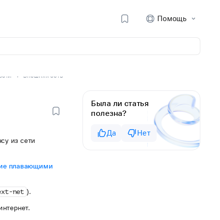
Помощь
Сети
Внешняя сеть
Была ли статья
полезна?
Да
Нет
су из сети
ие плавающими
).
ext-net
интернет.