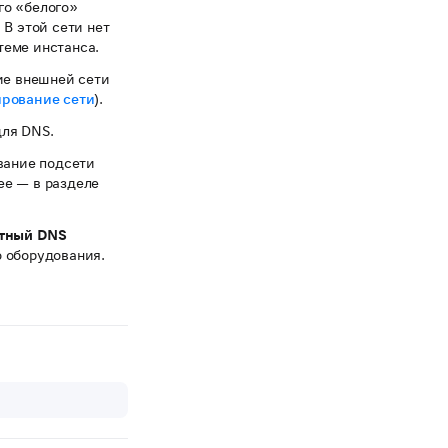
го «белого»
В этой сети нет
теме инстанса.
ие внешней сети
ирование сети
).
для DNS.
вание подсети
ее — в разделе
тный DNS
о оборудования.