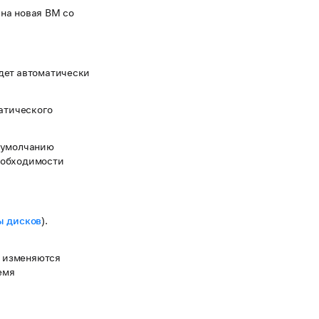
ана новая ВМ со
дет автоматически
атического
 умолчанию
еобходимости
ы дисков
).
е изменяются
емя