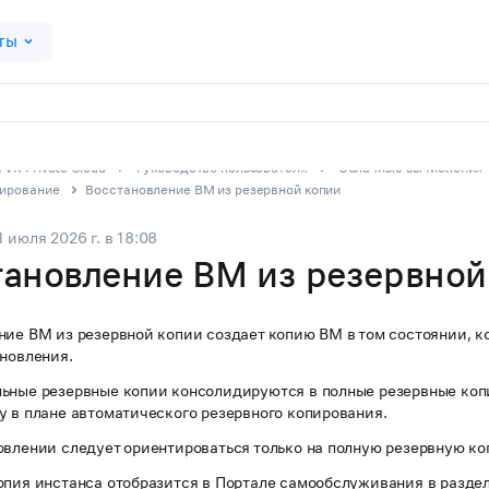
ты
VK Private Cloud
Руководство пользователя
Облачные вычисления
пирование
Восстановление ВМ из резервной копии
1 июля 2026 г.
в
18:08
тановление ВМ из резервной
ние ВМ из резервной копии создает копию ВМ в том состоянии, к
ановления.
ьные резервные копии консолидируются в полные резервные коп
у в плане автоматического резервного копирования.
овлении следует ориентироваться только на полную резервную ко
опия инстанса отобразится в Портале самообслуживания в разде