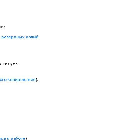
ии:
 резервных копий
ите пункт
ого копирования
).
ка к работе
).