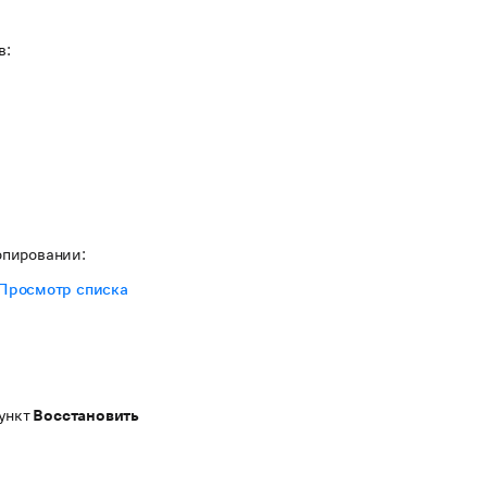
в:
опировании:
Просмотр списка
пункт
Восстановить