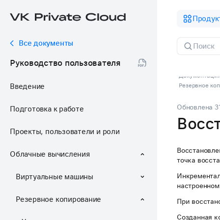
Продук
Все документы
Руководство пользователя
Документация 
Введение
Резервное ко
Обновлена
3
Подготовка к работе
Восс
Проекты, пользователи и роли
Восстановле
Облачные вычисления
точка восст
Инкрементал
Виртуальные машины
настроенном
Резервное копирование
При восстан
Созданная к