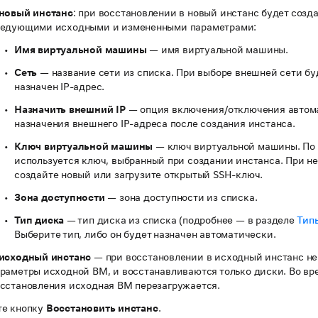
новый инстанс
: при восстановлении в новый инстанс будет созд
ледующими исходными и измененными параметрами:
Имя виртуальной машины
— имя виртуальной машины.
Сеть
— название сети из списка. При выборе внешней сети бу
назначен IP-адрес.
Назначить внешний IP
— опция включения/отключения автом
назначения внешнего IP-адреса после создания инстанса.
Ключ виртуальной машины
— ключ виртуальной машины. По
используется ключ, выбранный при создании инстанса. При н
создайте новый или загрузите открытый SSH-ключ.
Зона доступности
— зона доступности из списка.
Тип диска
— тип диска из списка (подробнее — в разделе
Тип
Выберите тип, либо он будет назначен автоматически.
 исходный инстанс
— при восстановлении в исходный инстанс н
раметры исходной ВМ, и восстанавливаются только диски. Во вр
сстановления исходная ВМ перезагружается.
е кнопку
Восстановить инстанс
.