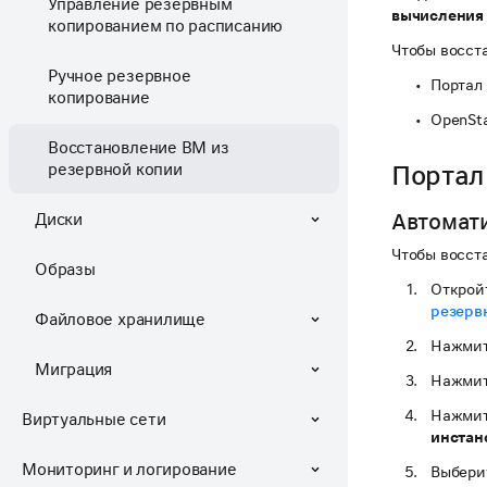
Управление резервным
вычисления
копированием по расписанию
Чтобы восст
Ручное резервное
Портал
копирование
OpenSta
Восстановление ВМ из
резервной копии
Портал
Автомати
Диски
Чтобы восст
Образы
Открой
резерв
Файловое хранилище
Нажмит
Миграция
Нажмит
Нажмит
Виртуальные сети
инстан
Мониторинг и логирование
Выбери