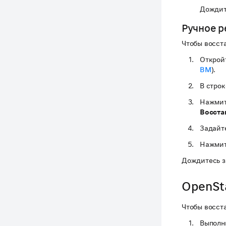
Дождит
Ручное р
Чтобы восст
Открой
ВМ
).
В строк
Нажмит
Восста
Задайт
Нажмит
Дождитесь з
OpenSt
Чтобы восст
Выполн