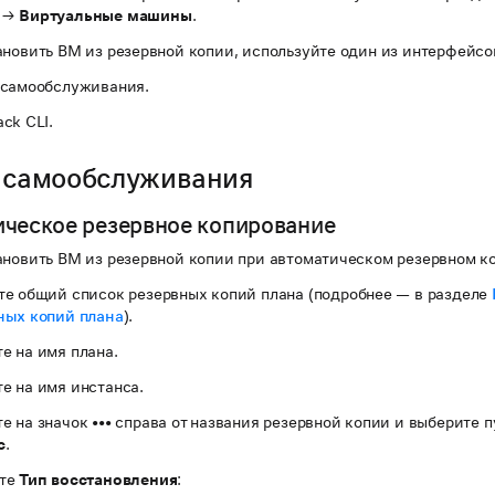
→
Виртуальные машины
.
ановить ВМ из резервной копии, используйте один из интерфейсо
 самообслуживания.
ck CLI.
 самообслуживания
ческое резервное копирование
ановить ВМ из резервной копии при автоматическом резервном к
те общий список резервных копий плана (подробнее — в разделе
ных копий плана
).
е на имя плана.
е на имя инстанса.
е на значок
•••
справа от названия резервной копии и выберите 
с
.
те
Тип восстановления
: