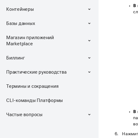
В 
Контейнеры
с
Базы данных
Магазин приложений
Marketplace
Биллинг
Практические руководства
Термины и сокращения
CLI-команды Платформы
В
Частые вопросы
па
во
Нажмит