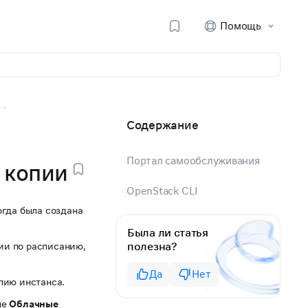
Помощь
Содержание
Портал самообслуживания
 копии
OpenStack CLI
огда была создана
Была ли статья
полезна?
ии по расписанию,
Да
Нет
пию инстанса.
ле
Облачные