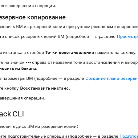
есь завершения операции.
езервное копирование
ановить ВМ из резервной копии при ручном резервном копирован
те список резервных копий ВМ (подробнее — в разделе
Просмотр
е инстанса в столбце
Точки восстановления
нажмите на ссылку.
е на значок
•••
справа от названия точки восстановления и выбер
новить из бэкапа
.
е параметры ВМ (подробнее — в разделе
Создание плана резервн
е кнопку
Восстановить инстанс
.
авершения операции.
ack CLI
ановить диск ВМ из резервной копии:
ите подготовительные операции (подробнее — в разделе
Подготов