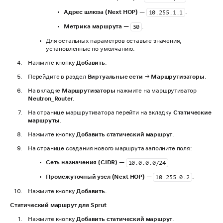
Адрес шлюза (Next HOP)
—
.
10.255.1.1
Метрика маршрута
—
.
50
Для остальных параметров оставьте значения,
установленные по умолчанию.
Нажмите кнопку
Добавить
.
Перейдите в раздел
Виртуальные сети
→
Маршрутизаторы
.
На вкладке
Маршрутизаторы
нажмите на маршрутизатор
Neutron_Router
.
На странице маршрутизатора перейти на вкладку
Статические
маршруты
.
Нажмите кнопку
Добавить статический маршрут
.
На странице создания нового маршрута заполните поля:
Сеть назначения (CIDR)
—
.
10.0.0.0/24
Промежуточный узел (Next HOP)
—
.
10.255.0.2
Нажмите кнопку
Добавить
.
Статический маршрут для Sprut
Нажмите кнопку
Добавить статический маршрут
.