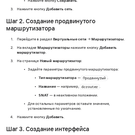
Нажмите кнопку
Сохранить
.
Нажмите кнопку
Добавить сеть
.
Шаг 2. Создание продвинутого
маршрутизатора
Перейдите в раздел
Виртуальные сети
→
Маршрутизаторы
.
На вкладке
Маршрутизаторы
нажмите кнопку
Добавить
маршрутизатор
.
На странице
Новый маршрутизатор
:
Задайте параметры продвинутого маршрутизатора:
Тип маршрутизатора
—
.
Продвинутый
Название
— например,
.
dcrouter
SNAT
— в неактивном положении.
Для остальных параметров оставьте значения,
установленные по умолчанию.
Нажмите кнопку
Добавить
.
Шаг 3. Создание интерфейса