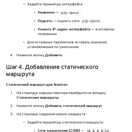
Задайте параметры интерфейса:
Название
—
.
p2p-sprut
Подсеть
— подсеть сети
.
p2p-sprut
Указать IP-адрес интерфейса
— в активном
положении.
Для остальных параметров оставить значения,
установленные по умолчанию.
Нажмите кнопку
Добавить
.
Шаг 4. Добавление статического
маршрута
Статический маршрут для Neutron
На странице маршрутизатора перейдите на вкладку
Статические маршруты
.
Нажмите кнопку
Добавить статический маршрут
.
На странице создания нового маршрута:
Задайте параметры статического маршрута:
Сеть назначения (CIDR)
—
.
10.0.0.0/24