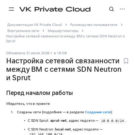
Документация VK Private Cloud
Руководство пользователя
Виртуальные сети
Маршрутизаторы
Настройка сетевой связанности между ВМ с сетями SDN Neutron и
Sprut
Обновлена
31 июля 2026 г.
в
18:08
Настройка сетевой связанности
между ВМ с сетями SDN Neutron
и Sprut
Перед началом работы
Убедитесь, что в проекте:
Созданы сети (подробнее — в разделе
Создание сети
):
С SDN Sprut:
sprut-net
, адрес подсети —
.
10.0.0.0/24
С SDN Neutron:
local-net
, адрес подсети —
.
192.168.100.0/24