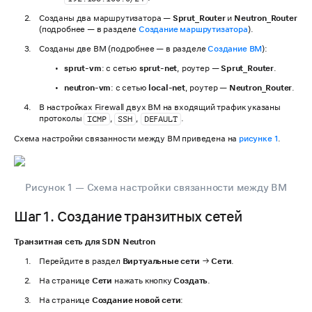
Созданы два маршрутизатора —
Sprut_Router
и
Neutron_Router
(подробнее — в разделе
Создание маршрутизатора
).
Созданы две ВМ (подробнее — в разделе
Создание ВМ
):
sprut-vm
: с сетью
sprut-net
, роутер —
Sprut_Router
.
neutron-vm
: с сетью
local-net
, роутер —
Neutron_Router
.
В настройках Firewall двух ВМ на входящий трафик указаны
протоколы
,
,
.
ICMP
SSH
DEFAULT
Схема настройки связанности между ВМ приведена на
рисунке 1
.
Рисунок 1 — Схема настройки связанности между ВМ
Шаг 1. Создание транзитных сетей
Транзитная сеть для SDN Neutron
Перейдите в раздел
Виртуальные сети
→
Сети
.
На странице
Сети
нажать кнопку
Создать
.
На странице
Создание новой сети
: