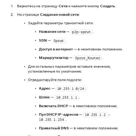
Вернитесь на страницу
Сети
и нажмите кнопку
Создать
.
На странице
Создание новой сети
:
Задайте параметры транзитной сети:
Название сети
—
.
p2p-sprut
SDN
—
.
Sprut
Доступ в интернет
— в неактивном положении.
Маршрутизатор
—
.
Sprut_Router
Для остальных параметров оставьте значения,
установленные по умолчанию.
Отредактируйте поля подсети:
Адрес
—
.
10.255.1.0/24
Шлюз
—
.
10.255.1.1
Включить DHCP
— в неактивном положении.
Пул DHCP IP-адресов
—
10.255.1.2 -
.
10.255.1.254
Приватный DNS
— в неактивном положении.