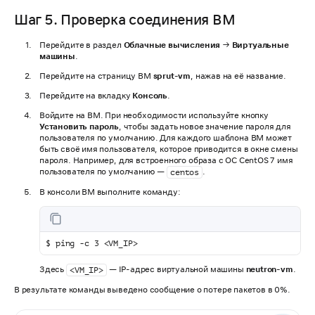
Шаг 5. Проверка соединения ВМ
Перейдите в раздел
Облачные вычисления
→
Виртуальные
машины
.
Перейдите на страницу ВМ
sprut-vm
, нажав на её название.
Перейдите на вкладку
Консоль
.
Войдите на ВМ. При необходимости используйте кнопку
Установить пароль
, чтобы задать новое значение пароля для
пользователя по умолчанию. Для каждого шаблона ВМ может
быть своё имя пользователя, которое приводится в окне смены
пароля. Например, для встроенного образа с ОС CentOS 7 имя
пользователя по умолчанию —
.
centos
В консоли ВМ выполните команду:
$ ping -c 3 <VM_IP>
Здесь
— IP-адрес виртуальной машины
neutron-vm
.
<VM_IP>
В результате команды выведено сообщение о потере пакетов в 0%.