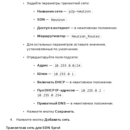
Задайте параметры транзитной сети:
Название сети
—
.
p2p-neutron
SDN
—
.
Neutron
Доступ в интернет
— в неактивном положении.
Маршрутизатор
—
.
Neutron_Router
Для остальных параметров оставьте значения,
установленные по умолчанию.
Отредактируйте поля подсети:
Адрес
—
.
10.255.0.0/24
Шлюз
—
.
10.255.0.1
Включить DHCP
— в неактивном положении.
Пул DHCP IP-адресов
—
10.255.0.2 -
.
10.255.0.254
Приватный DNS
— в неактивном положении.
Нажмите кнопку
Сохранить
.
Нажмите кнопку
Добавить сеть
.
Транзитная сеть для SDN Sprut