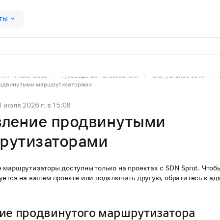
ты
VK Private Cloud
Руководство пользователя
Виртуальные сети
родвинутыми маршрутизаторами
1 июля 2026 г.
в
15:08
вление продвинутыми
рутизаторами
маршрутизаторы доступны только на проектах с SDN Sprut. Чтобы
уется на вашем проекте или подключить другую, обратитесь к а
ие продвинутого маршрутизатора