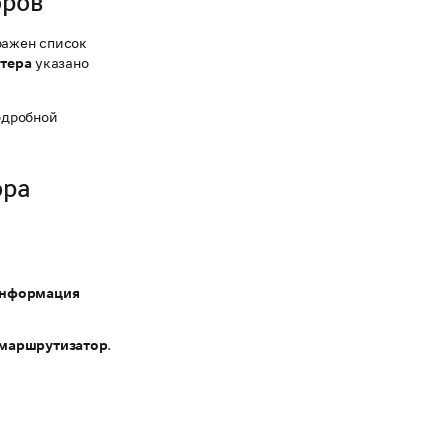
оров
бражен список
утера
указано
одробной
ора
информация
 маршрутизатор
.