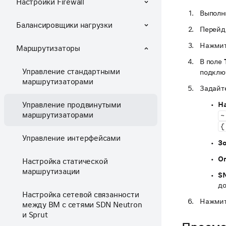
Настройки Firewall
Выполн
Балансировщики нагрузки
Перейд
Нажмит
Маршрутизаторы
В поле
Управление стандартными
подклю
маршрутизаторами
Задайт
Управление продвинутыми
Н
маршрутизаторами
~
{
Управление интерфейсами
Зо
О
Настройка статической
маршрутизации
S
до
Настройка сетевой связанности
Нажмит
между ВМ с сетями SDN Neutron
и Sprut