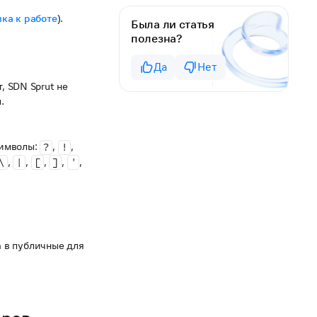
ка к работе
).
Была ли статья
полезна?
Да
Нет
т, SDN Sprut не
.
символы:
,
,
?
!
,
,
,
,
,
\
|
[
]
'
 в публичные для