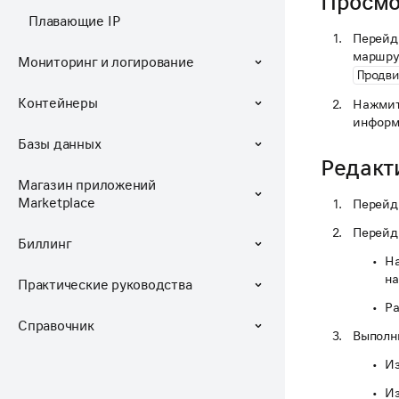
Просмо
Плавающие IP
Перейд
маршру
Мониторинг и логирование
Продви
Контейнеры
Нажмит
информ
Базы данных
Редакт
Магазин приложений
Marketplace
Перейд
Перейд
Биллинг
На
н
Практические руководства
Ра
Справочник
Выполн
Из
Из