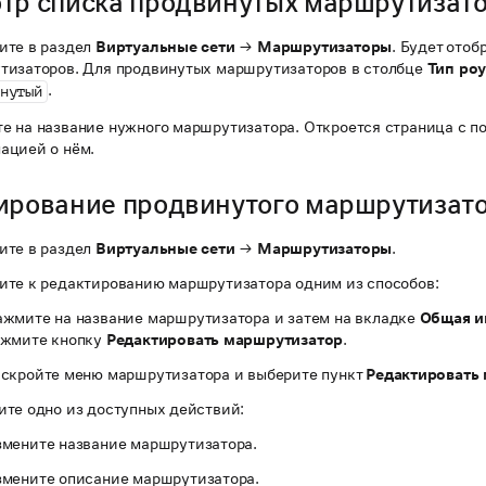
тр списка продвинутых маршрутизат
ите в раздел
Виртуальные сети
→
Маршрутизаторы
. Будет ото
тизаторов. Для продвинутых маршрутизаторов в столбце
Тип ро
.
нутый
е на название нужного маршрутизатора. Откроется страница с п
ацией о нём.
ирование продвинутого маршрутизат
ите в раздел
Виртуальные сети
→
Маршрутизаторы
.
ите к редактированию маршрутизатора одним из способов:
жмите на название маршрутизатора и затем на вкладке
Общая 
ажмите кнопку
Редактировать маршрутизатор
.
скройте меню маршрутизатора и выберите пункт
Редактировать
ите одно из доступных действий:
мените название маршрутизатора.
мените описание маршрутизатора.