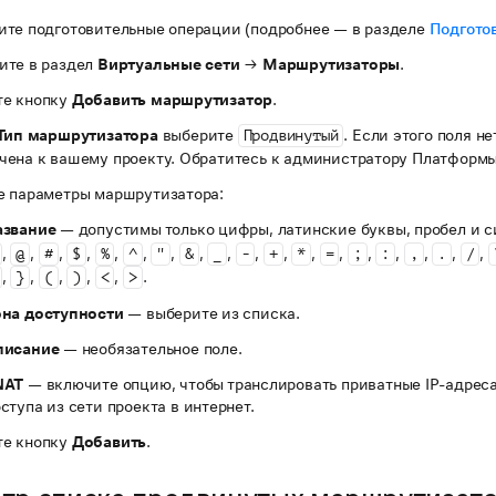
ите подготовительные операции (подробнее — в разделе
Подготов
ите в раздел
Виртуальные сети
→
Маршрутизаторы
.
е кнопку
Добавить маршрутизатор
.
Тип маршрутизатора
выберите
. Если этого поля не
Продвинутый
чена к вашему проекту. Обратитесь к администратору Платформы
е параметры маршрутизатора:
азвание
— допустимы только цифры, латинские буквы, пробел и 
,
,
,
,
,
,
,
,
,
,
,
,
,
,
,
,
,
,
@
#
$
%
^
"
&
_
-
+
*
=
;
:
,
.
/
,
,
,
,
,
.
}
(
)
<
>
на доступности
— выберите из списка.
писание
— необязательное поле.
NAT
— включите опцию, чтобы транслировать приватные IP-адреса
ступа из сети проекта в интернет.
е кнопку
Добавить
.