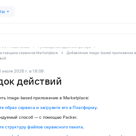
ты
VK Private Cloud
Руководство администратора
оставщика сервисов Marketplace
Добавление image-based приложения в
вий
1 июля 2026 г.
в
18:08
док действий
ть image-based приложение в Marketplace:
е образ сервиса и загрузите его в Платформу
.
ндуемый способ — с помощью Packer.
те структуру файлов сервисного пакета
.